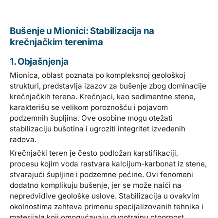
Bušenje u Mionici: Stabilizacija na
krečnjačkim terenima
1. Objašnjenja
Mionica, oblast poznata po kompleksnoj geološkoj
strukturi, predstavlja izazov za bušenje zbog dominacije
krečnjačkih terena. Krečnjaci, kao sedimentne stene,
karakterišu se velikom poroznošću i pojavom
podzemnih šupljina. Ove osobine mogu otežati
stabilizaciju bušotina i ugroziti integritet izvedenih
radova.
Krečnjački teren je često podložan karstifikaciji,
procesu kojim voda rastvara kalcijum-karbonat iz stene,
stvarajući šupljine i podzemne pećine. Ovi fenomeni
dodatno komplikuju bušenje, jer se može naići na
nepredvidive geološke uslove. Stabilizacija u ovakvim
okolnostima zahteva primenu specijalizovanih tehnika i
materijala koji omogućavaju dugotrajnu otpornost