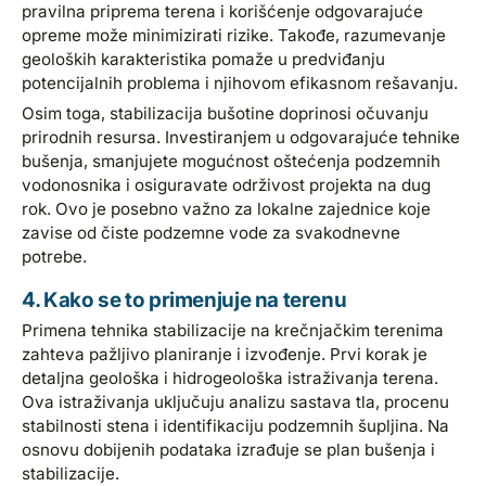
pravilna priprema terena i korišćenje odgovarajuće
opreme može minimizirati rizike. Takođe, razumevanje
geoloških karakteristika pomaže u predviđanju
potencijalnih problema i njihovom efikasnom rešavanju.
Osim toga, stabilizacija bušotine doprinosi očuvanju
prirodnih resursa. Investiranjem u odgovarajuće tehnike
bušenja, smanjujete mogućnost oštećenja podzemnih
vodonosnika i osiguravate održivost projekta na dug
rok. Ovo je posebno važno za lokalne zajednice koje
zavise od čiste podzemne vode za svakodnevne
potrebe.
4. Kako se to primenjuje na terenu
Primena tehnika stabilizacije na krečnjačkim terenima
zahteva pažljivo planiranje i izvođenje. Prvi korak je
detaljna geološka i hidrogeološka istraživanja terena.
Ova istraživanja uključuju analizu sastava tla, procenu
stabilnosti stena i identifikaciju podzemnih šupljina. Na
osnovu dobijenih podataka izrađuje se plan bušenja i
stabilizacije.