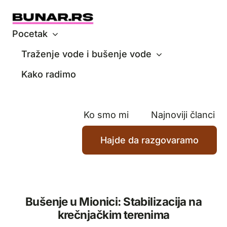
Skip
to
content
Pocetak
Traženje vode i bušenje vode
Kako radimo
Ko smo mi
Najnoviji članci
Hajde da razgovaramo
Bušenje u Mionici: Stabilizacija na
krečnjačkim terenima