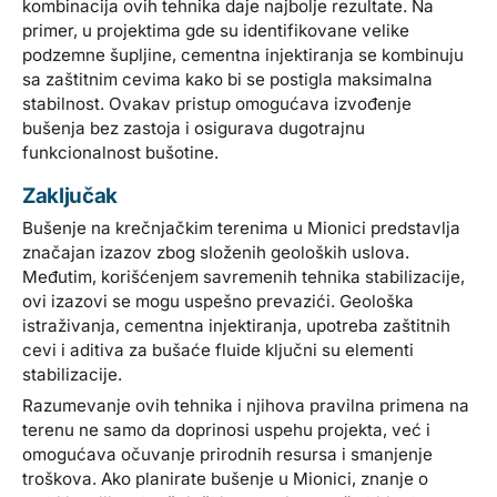
kombinacija ovih tehnika daje najbolje rezultate. Na
primer, u projektima gde su identifikovane velike
podzemne šupljine, cementna injektiranja se kombinuju
sa zaštitnim cevima kako bi se postigla maksimalna
stabilnost. Ovakav pristup omogućava izvođenje
bušenja bez zastoja i osigurava dugotrajnu
funkcionalnost bušotine.
Zaključak
Bušenje na krečnjačkim terenima u Mionici predstavlja
značajan izazov zbog složenih geoloških uslova.
Međutim, korišćenjem savremenih tehnika stabilizacije,
ovi izazovi se mogu uspešno prevazići. Geološka
istraživanja, cementna injektiranja, upotreba zaštitnih
cevi i aditiva za bušaće fluide ključni su elementi
stabilizacije.
Razumevanje ovih tehnika i njihova pravilna primena na
terenu ne samo da doprinosi uspehu projekta, već i
omogućava očuvanje prirodnih resursa i smanjenje
troškova. Ako planirate bušenje u Mionici, znanje o