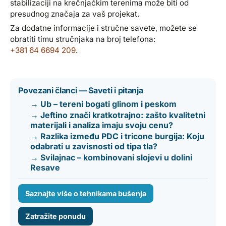
stabilizaciji na krečnjačkim terenima može biti od
presudnog značaja za vaš projekat.
Za dodatne informacije i stručne savete, možete se
obratiti timu stručnjaka na broj telefona:
+381 64 6694 209
.
Povezani članci — Saveti i pitanja
→ Ub – tereni bogati glinom i peskom
→ Jeftino znači kratkotrajno: zašto kvalitetni
materijali i analiza imaju svoju cenu?
→ Razlika između PDC i tricone burgija: Koju
odabrati u zavisnosti od tipa tla?
→ Svilajnac – kombinovani slojevi u dolini
Resave
Saznajte više o tehnikama bušenja
Zatražite ponudu