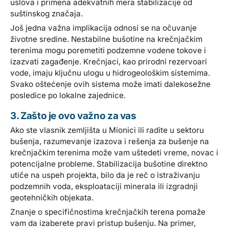
uslova i primena adekvatnih mera stabilizacije od
suštinskog značaja.
Još jedna važna implikacija odnosi se na očuvanje
životne sredine. Nestabilne bušotine na krečnjačkim
terenima mogu poremetiti podzemne vodene tokove i
izazvati zagađenje. Krečnjaci, kao prirodni rezervoari
vode, imaju ključnu ulogu u hidrogeološkim sistemima.
Svako oštećenje ovih sistema može imati dalekosežne
posledice po lokalne zajednice.
3. Zašto je ovo važno za vas
Ako ste vlasnik zemljišta u Mionici ili radite u sektoru
bušenja, razumevanje izazova i rešenja za bušenje na
krečnjačkim terenima može vam uštedeti vreme, novac i
potencijalne probleme. Stabilizacija bušotine direktno
utiče na uspeh projekta, bilo da je reč o istraživanju
podzemnih voda, eksploataciji minerala ili izgradnji
geotehničkih objekata.
Znanje o specifičnostima krečnjačkih terena pomaže
vam da izaberete pravi pristup bušenju. Na primer,