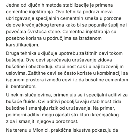
Jedna od ključnih metoda stabilizacije je primena
cementne injektiranja. Ova tehnika podrazumeva
ubrizgavanje specijalnih cementnih smeša u porozne
delove krečnjačkog terena kako bi se popunile šupljine i
povećala čvrstoća stene. Cementna injektiranja su
posebno korisna u područjima sa izraženom
karstifikacijom.
Druga tehnika uključuje upotrebu zaštitnih cevi tokom
bušenja. Ove cevi sprečavaju urušavanje zidova
bušotine i obezbeđuju stabilnost čak i u najizazovnijim
uslovima. Zaštitne cevi se često koriste u kombinaciji sa
ispunom prostora između cevi i zida bušotine cementom
ili bentonitom.
U nekim slučajevima, primenjuju se i specijalni aditivi za
bušaće fluide. Ovi aditivi poboljšavaju stabilnost zida
bušotine i smanjuju rizik od urušavanja. Na primer,
polimerni aditivi mogu ojačati strukturu krečnjačkog
zida i smanjiti njegovu poroznost.
Na terenu u Mionici, praktična iskustva pokazuju da