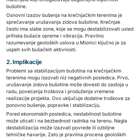
bušotine.
Osnovni izazov bušenja na krečnjačkim terenima je
sprečavanje urušavanja zidova bušotine. Krečnjak
često ima slabe zone, koje se mogu destabilizovati usled
pritiska bušaće opreme i vibracija. Pravilno
razumevanje geoloških uslova u Mionici ključno je za
uspeh svih bušačkih aktivnosti.
2. Implikacije
Problemi sa stabilizacijom bušotina na krečnjačkim
terenima mogu izazvati niz negativnih posledica. Prvo,
urušavanje zidova bušotine može dovesti do zastoja u
radu, povećanja troškova i produženja vremena
realizacije projekta. Ovo uključuje dodatne troškove za
ponovno bušenje, popravke i stabilizaciju.
Pored ekonomskih posledica, nestabilnost bušotine
može uticati i na bezbednost radnika na terenu. Nagla
destabilizacija može izazvati povrede ili ozbiljne
tehničke havarije. Zato je pravilna procena geoloških