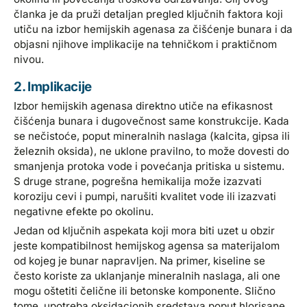
članka je da pruži detaljan pregled ključnih faktora koji
utiču na izbor hemijskih agenasa za čišćenje bunara i da
objasni njihove implikacije na tehničkom i praktičnom
nivou.
2. Implikacije
Izbor hemijskih agenasa direktno utiče na efikasnost
čišćenja bunara i dugovečnost same konstrukcije. Kada
se nečistoće, poput mineralnih naslaga (kalcita, gipsa ili
železnih oksida), ne uklone pravilno, to može dovesti do
smanjenja protoka vode i povećanja pritiska u sistemu.
S druge strane, pogrešna hemikalija može izazvati
koroziju cevi i pumpi, narušiti kvalitet vode ili izazvati
negativne efekte po okolinu.
Jedan od ključnih aspekata koji mora biti uzet u obzir
jeste kompatibilnost hemijskog agensa sa materijalom
od kojeg je bunar napravljen. Na primer, kiseline se
često koriste za uklanjanje mineralnih naslaga, ali one
mogu oštetiti čelične ili betonske komponente. Slično
tome, upotreba oksidacionih sredstava poput hlorisane