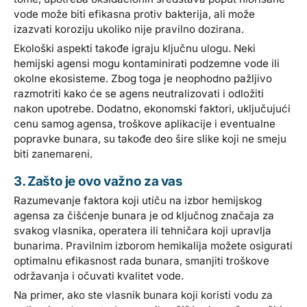
vode može biti efikasna protiv bakterija, ali može
izazvati koroziju ukoliko nije pravilno dozirana.
Ekološki aspekti takođe igraju ključnu ulogu. Neki
hemijski agensi mogu kontaminirati podzemne vode ili
okolne ekosisteme. Zbog toga je neophodno pažljivo
razmotriti kako će se agens neutralizovati i odložiti
nakon upotrebe. Dodatno, ekonomski faktori, uključujući
cenu samog agensa, troškove aplikacije i eventualne
popravke bunara, su takođe deo šire slike koji ne smeju
biti zanemareni.
3. Zašto je ovo važno za vas
Razumevanje faktora koji utiču na izbor hemijskog
agensa za čišćenje bunara je od ključnog značaja za
svakog vlasnika, operatera ili tehničara koji upravlja
bunarima. Pravilnim izborom hemikalija možete osigurati
optimalnu efikasnost rada bunara, smanjiti troškove
održavanja i očuvati kvalitet vode.
Na primer, ako ste vlasnik bunara koji koristi vodu za