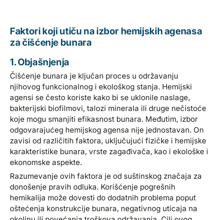
Faktori koji utiču na izbor hemijskih agenasa
za čišćenje bunara
1. Objašnjenja
Čišćenje bunara je ključan proces u održavanju
njihovog funkcionalnog i ekološkog stanja. Hemijski
agensi se često koriste kako bi se uklonile naslage,
bakterijski biofilmovi, talozi minerala ili druge nečistoće
koje mogu smanjiti efikasnost bunara. Međutim, izbor
odgovarajućeg hemijskog agensa nije jednostavan. On
zavisi od različitih faktora, uključujući fizičke i hemijske
karakteristike bunara, vrste zagađivača, kao i ekološke i
ekonomske aspekte.
Razumevanje ovih faktora je od suštinskog značaja za
donošenje pravih odluka. Korišćenje pogrešnih
hemikalija može dovesti do dodatnih problema poput
oštećenja konstrukcije bunara, negativnog uticaja na
okolinu ili povećanja troškova održavanja. Cilj ovog