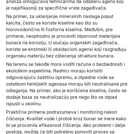
analiza omogućava tehničarima da odaberu agens koji
je najefikasniji za specifične vrste zagađivača.
Na primer, za uklanjanje mineralnih naslaga poput
kalcita, često se koriste kiseline kao što su
hlorovodonična ili fosforna kiselina. Međutim, pre
primene, neophodno je proceniti otpornost materijala
bunara na koroziju. U slučaju organskih zagađivača,
koriste se enzimski ili oksidacioni agensi koji razgrađuju
organsku materiju bez oštećenja strukture bunara.
Na terenu se takođe mora voditi računa o bezbednosti i
ekološkim aspektima. Radnici moraju koristiti
odgovarajuću zaštitnu opremu, a otpadne vode sa
ostatkom hemijskih agenasa moraju biti neutralisane pre
odlaganja. Na primer, ako je korišćena kiselina, često se
dodaje baza za neutralizaciju pre nego što se otpad
ispusti u okolinu.
Praktična primena podrazumeva i monitoring nakon
čišćenja. Kvalitet vode i protok kroz bunar se mere kako
bi se procenila efikasnost čišćenja. Ako problemi i dalje
postoje, možda će biti potrebno ponoviti proces sa