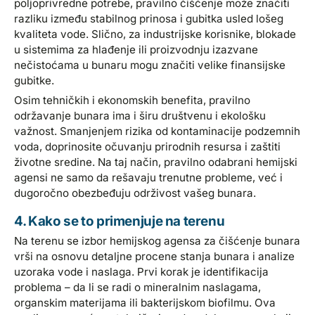
poljoprivredne potrebe, pravilno čišćenje može značiti
razliku između stabilnog prinosa i gubitka usled lošeg
kvaliteta vode. Slično, za industrijske korisnike, blokade
u sistemima za hlađenje ili proizvodnju izazvane
nečistoćama u bunaru mogu značiti velike finansijske
gubitke.
Osim tehničkih i ekonomskih benefita, pravilno
održavanje bunara ima i širu društvenu i ekološku
važnost. Smanjenjem rizika od kontaminacije podzemnih
voda, doprinosite očuvanju prirodnih resursa i zaštiti
životne sredine. Na taj način, pravilno odabrani hemijski
agensi ne samo da rešavaju trenutne probleme, već i
dugoročno obezbeđuju održivost vašeg bunara.
4. Kako se to primenjuje na terenu
Na terenu se izbor hemijskog agensa za čišćenje bunara
vrši na osnovu detaljne procene stanja bunara i analize
uzoraka vode i naslaga. Prvi korak je identifikacija
problema – da li se radi o mineralnim naslagama,
organskim materijama ili bakterijskom biofilmu. Ova