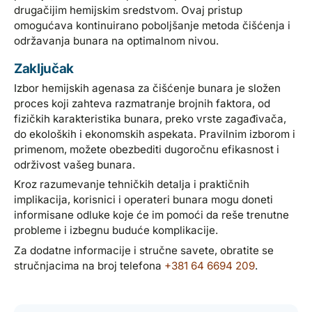
drugačijim hemijskim sredstvom. Ovaj pristup
omogućava kontinuirano poboljšanje metoda čišćenja i
održavanja bunara na optimalnom nivou.
Zaključak
Izbor hemijskih agenasa za čišćenje bunara je složen
proces koji zahteva razmatranje brojnih faktora, od
fizičkih karakteristika bunara, preko vrste zagađivača,
do ekoloških i ekonomskih aspekata. Pravilnim izborom i
primenom, možete obezbediti dugoročnu efikasnost i
održivost vašeg bunara.
Kroz razumevanje tehničkih detalja i praktičnih
implikacija, korisnici i operateri bunara mogu doneti
informisane odluke koje će im pomoći da reše trenutne
probleme i izbegnu buduće komplikacije.
Za dodatne informacije i stručne savete, obratite se
stručnjacima na broj telefona
+381 64 6694 209
.