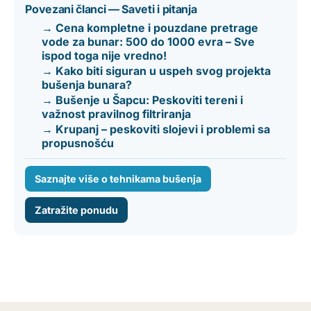
Povezani članci — Saveti i pitanja
→ Cena kompletne i pouzdane pretrage
vode za bunar: 500 do 1000 evra – Sve
ispod toga nije vredno!
→ Kako biti siguran u uspeh svog projekta
bušenja bunara?
→ Bušenje u Šapcu: Peskoviti tereni i
važnost pravilnog filtriranja
→ Krupanj – peskoviti slojevi i problemi sa
propusnošću
Saznajte više o tehnikama bušenja
Zatražite ponudu