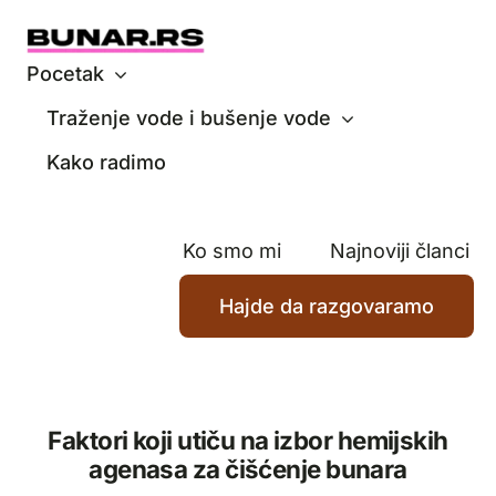
Skip
to
content
Pocetak
Traženje vode i bušenje vode
Kako radimo
Ko smo mi
Najnoviji članci
Hajde da razgovaramo
Faktori koji utiču na izbor hemijskih
agenasa za čišćenje bunara