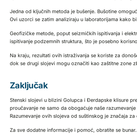
Jedna od ključnih metoda je bušenje. Bušotine omogućava
Ovi uzorci se zatim analiziraju u laboratorijama kako bi
Geofizičke metode, poput seizmičkih ispitivanja i elekt
ispitivanje podzemnih struktura, što je posebno korisno
Na kraju, rezultati ovih istraživanja se koriste za dono
dok se drugi slojevi mogu označiti kao zaštitne zone zb
Zaključak
Stenski slojevi u blizini Golupca i Đerdapske klisure 
proučavanje ne samo da obogaćuje naše razumevanje geol
Razumevanje ovih slojeva od suštinskog je značaja za 
Za sve dodatne informacije i pomoć, obratite se bunar.