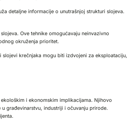
a detaljne informacije o unutrašnjoj strukturi slojeva.
kih slojeva. Ove tehnike omogućavaju neinvazivno
odnog okruženja prioritet.
i slojevi krečnjaka mogu biti izdvojeni za eksploataciju,
m, ekološkim i ekonomskim implikacijama. Njihovo
građevinarstvu, industriji i očuvanju prirode.
jenta.