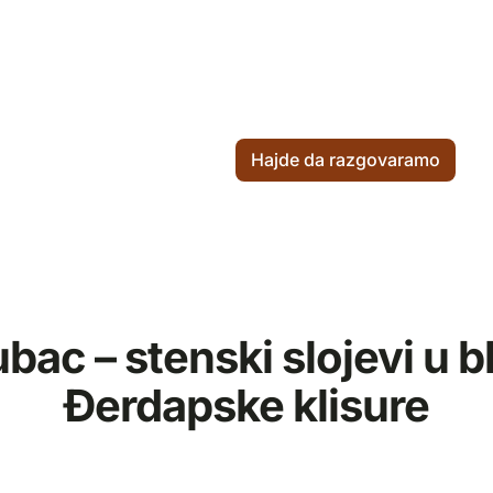
ode
Kako radimo
Ko smo mi
Hajde da razgovaramo
bac – stenski slojevi u bl
Đerdapske klisure