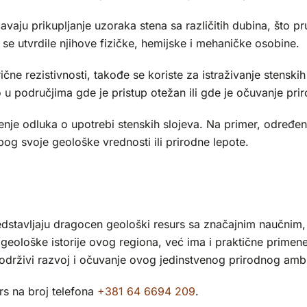
ju prikupljanje uzoraka stena sa različitih dubina, što pruž
 se utvrdile njihove fizičke, hemijske i mehaničke osobine.
rične rezistivnosti, takođe se koriste za istraživanje stens
 u područjima gde je pristup otežan ili gde je očuvanje prir
šenje odluka o upotrebi stenskih slojeva. Na primer, određen
og svoje geološke vrednosti ili prirodne lepote.
predstavljaju dragocen geološki resurs sa značajnim naučni
oške istorije ovog regiona, već ima i praktične primene u 
održivi razvoj i očuvanje ovog jedinstvenog prirodnog ambi
rs na broj telefona
+381 64 6694 209
.