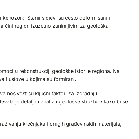
kenozoik. Stariji slojevi su često deformisani i
va čini region izuzetno zanimljivim za geološka
moći u rekonstrukciji geološke istorije regiona. Na
va i uslove u kojima su formirani.
va nosivost su ključni faktori za izgradnju
tevala je detaljnu analizu geološke strukture kako bi se
traživanju krečnjaka i drugih građevinskih materijala,