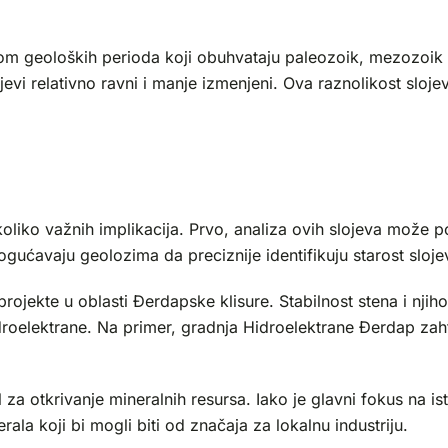
okom geoloških perioda koji obuhvataju paleozoik, mezozoik i 
jevi relativno ravni i manje izmenjeni. Ova raznolikost sloje
oliko važnih implikacija. Prvo, analiza ovih slojeva može po
ogućavaju geolozima da preciznije identifikuju starost sloje
projekte u oblasti Đerdapske klisure. Stabilnost stena i njiho
hidroelektrane. Na primer, gradnja Hidroelektrane Đerdap zah
za otkrivanje mineralnih resursa. Iako je glavni fokus na is
la koji bi mogli biti od značaja za lokalnu industriju.