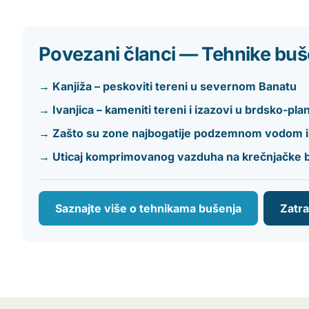
Povezani članci — Tehnike buš
→ Kanjiža – peskoviti tereni u severnom Banatu
→ Ivanjica – kameniti tereni i izazovi u brdsko-pl
→ Zašto su zone najbogatije podzemnom vodom ist
→ Uticaj komprimovanog vazduha na krečnjačke bu
Saznajte više o tehnikama bušenja
Zatr