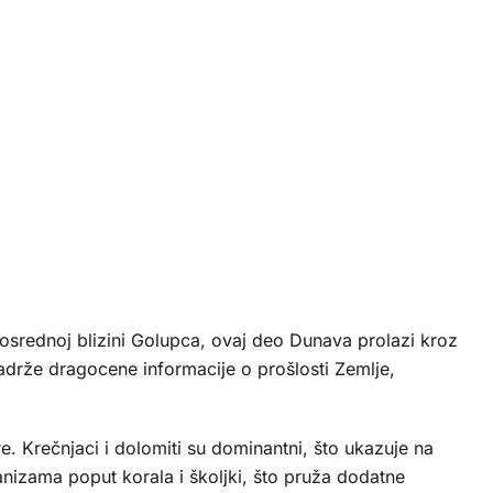
posrednoj blizini Golupca, ovaj deo Dunava prolazi kroz
sadrže dragocene informacije o prošlosti Zemlje,
are. Krečnjaci i dolomiti su dominantni, što ukazuje na
anizama poput korala i školjki, što pruža dodatne