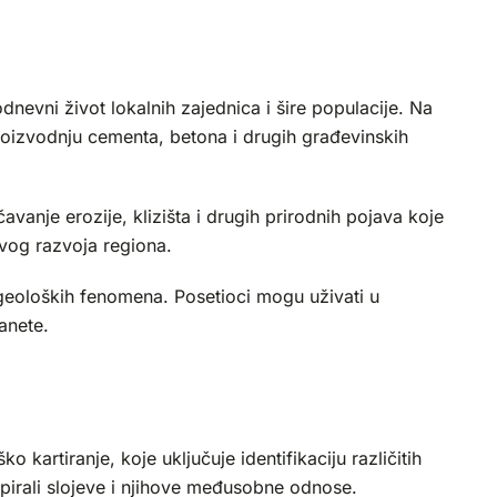
nevni život lokalnih zajednica i šire populacije. Na
 proizvodnju cementa, betona i drugih građevinskih
avanje erozije, klizišta i drugih prirodnih pojava koje
ivog razvoja regiona.
 i geoloških fenomena. Posetioci mogu uživati u
anete.
kartiranje, koje uključuje identifikaciju različitih
apirali slojeve i njihove međusobne odnose.