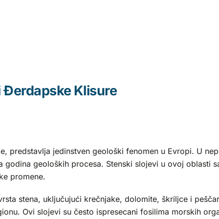
ni Đerdapske Klisure
je, predstavlja jedinstven geološki fenomen u Evropi. U ne
a godina geoloških procesa. Stenski slojevi u ovoj oblasti 
tske promene.
vrsta stena, uključujući krečnjake, dolomite, škriljce i pešč
ionu. Ovi slojevi su često ispresecani fosilima morskih org