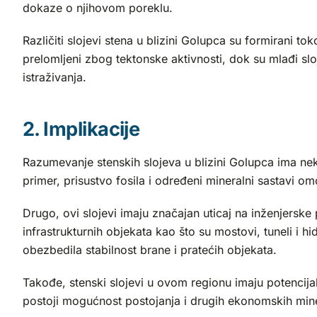
dokaze o njihovom poreklu.
Različiti slojevi stena u blizini Golupca su formirani t
prelomljeni zbog tektonske aktivnosti, dok su mlađi slo
istraživanja.
2. Implikacije
Razumevanje stenskih slojeva u blizini Golupca ima nek
primer, prisustvo fosila i određeni mineralni sastavi om
Drugo, ovi slojevi imaju značajan uticaj na inženjerske 
infrastrukturnih objekata kao što su mostovi, tuneli i 
obezbedila stabilnost brane i pratećih objekata.
Takođe, stenski slojevi u ovom regionu imaju potencijal 
postoji mogućnost postojanja i drugih ekonomskih minera