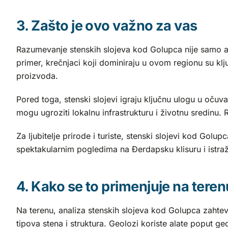
3. Zašto je ovo važno za vas
Razumevanje stenskih slojeva kod Golupca nije samo aka
primer, krečnjaci koji dominiraju u ovom regionu su klj
proizvoda.
Pored toga, stenski slojevi igraju ključnu ulogu u očuva
mogu ugroziti lokalnu infrastrukturu i životnu sredinu
Za ljubitelje prirode i turiste, stenski slojevi kod Gol
spektakularnim pogledima na Đerdapsku klisuru i istraživ
4. Kako se to primenjuje na teren
Na terenu, analiza stenskih slojeva kod Golupca zahteva 
tipova stena i struktura. Geolozi koriste alate poput 