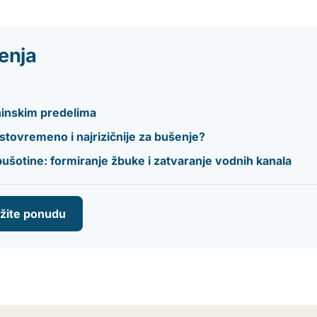
enja
aninskim predelima
ovremeno i najrizičnije za bušenje?
šotine: formiranje žbuke i zatvaranje vodnih kanala
ažite ponudu