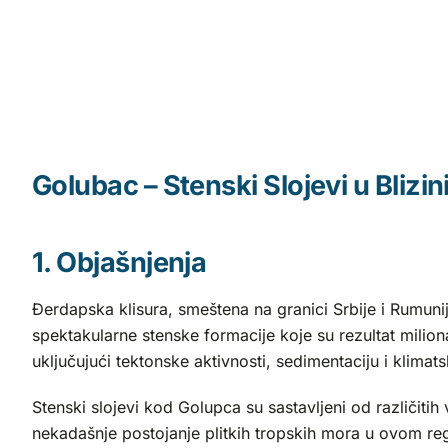
Golubac – Stenski Slojevi u Blizi
1. Objašnjenja
Đerdapska klisura, smeštena na granici Srbije i Rumuni
spektakularne stenske formacije koje su rezultat milion
uključujući tektonske aktivnosti, sedimentaciju i klima
Stenski slojevi kod Golupca su sastavljeni od različitih 
nekadašnje postojanje plitkih tropskih mora u ovom reg