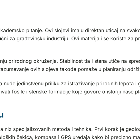
demsko pitanje. Ovi slojevi imaju direktan uticaj na svakod
učni za građevinsku industriju. Ovi materijali se koriste za
nju prirodnog okruženja. Stabilnost tla i stena utiče na spreč
. Razumevanje ovih slojeva takođe pomaže u planiranju održ
upca nude jedinstvenu priliku za istraživanje prirodnih lepota
ati fosile i stenske formacije koje govore o istoriji naše pl
u
niz specijalizovanih metoda i tehnika. Prvi korak je geološko 
geoloških čekića, kompasa i GPS uređaja kako bi precizno m