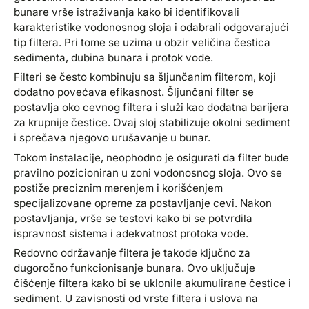
bunare vrše istraživanja kako bi identifikovali
karakteristike vodonosnog sloja i odabrali odgovarajući
tip filtera. Pri tome se uzima u obzir veličina čestica
sedimenta, dubina bunara i protok vode.
Filteri se često kombinuju sa šljunčanim filterom, koji
dodatno povećava efikasnost. Šljunčani filter se
postavlja oko cevnog filtera i služi kao dodatna barijera
za krupnije čestice. Ovaj sloj stabilizuje okolni sediment
i sprečava njegovo urušavanje u bunar.
Tokom instalacije, neophodno je osigurati da filter bude
pravilno pozicioniran u zoni vodonosnog sloja. Ovo se
postiže preciznim merenjem i korišćenjem
specijalizovane opreme za postavljanje cevi. Nakon
postavljanja, vrše se testovi kako bi se potvrdila
ispravnost sistema i adekvatnost protoka vode.
Redovno održavanje filtera je takođe ključno za
dugoročno funkcionisanje bunara. Ovo uključuje
čišćenje filtera kako bi se uklonile akumulirane čestice i
sediment. U zavisnosti od vrste filtera i uslova na