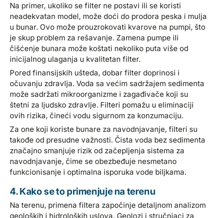
Na primer, ukoliko se filter ne postavi ili se koristi
neadekvatan model, može doći do prodora peska i mulja
u bunar. Ovo može prouzrokovati kvarove na pumpi, što
je skup problem za rešavanje. Zamena pumpe ili
čišćenje bunara može koštati nekoliko puta više od
inicijalnog ulaganja u kvalitetan filter.
Pored finansijskih ušteda, dobar filter doprinosi i
očuvanju zdravlja. Voda sa većim sadržajem sedimenta
može sadržati mikroorganizme i zagađivače koji su
štetni za ljudsko zdravlje. Filteri pomažu u eliminaciji
ovih rizika, čineći vodu sigurnom za konzumaciju.
Za one koji koriste bunare za navodnjavanje, filteri su
takođe od presudne važnosti. Čista voda bez sedimenta
značajno smanjuje rizik od začepljenja sistema za
navodnjavanje, čime se obezbeđuje nesmetano
funkcionisanje i optimalna isporuka vode biljkama.
4. Kako se to primenjuje na terenu
Na terenu, primena filtera započinje detaljnom analizom
geoloških i hidroloških uslova. Geolozi i stručnjaci za