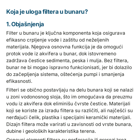
Koja je uloga filtera u bunaru?
1. Objašnjenja
Filter u bunaru je ključna komponenta koja osigurava
efikasno crpljenje vode i zaštitu od neželjenih
materijala. Njegova osnovna funkcija je da omogući
protok vode iz akvifera u bunar, dok istovremeno
zadržava čestice sedimenta, peska i mulja. Bez filtera,
bunar ne bi mogao ispravno funkcionisati, jer bi dolazilo
do začepljenja sistema, oštećenja pumpi i smanjenja
efikasnosti.
Filteri se obično postavljaju na delu bunara koji se nalazi
u zoni vodonosnog sloja, što im omogućava da preuzmu
vodu iz akvifera dok eliminišu čvrste čestice. Materijali
koji se koriste za izradu filtera su različiti, ali najčešći su
nerđajući čelik, plastika i specijalni keramički materijali.
Dizajn filtera može varirati u zavisnosti od vrste bunara,
dubine i geoloških karakteristika terena.
Osnovni elementi filtera su perforacije ili prorezi kroz