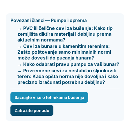
Povezani članci — Pumpe i oprema
→ PVC ili čelične cevi za bušenje: Kako tip
zemljišta diktira materijal i debljinu prema
aktuelnim normama?
→ Cevi za bunare u kamenitim terenima:
Zašto poštovanje samo minimalnih normi
može dovesti do pucanja bunara?
→ Kako odabrati pravu pumpu za vaš bunar?
→ Privremene cevi za nestabilan šljunkoviti
teren: Kada opšta norma nije dovoljna i kako
precizno izračunati potrebnu debljinu?
Saznajte više o tehnikama bušenja
Zatražite ponudu