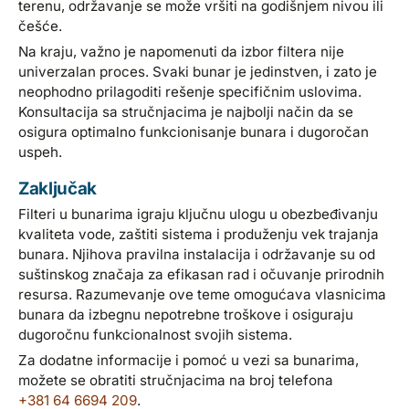
terenu, održavanje se može vršiti na godišnjem nivou ili
češće.
Na kraju, važno je napomenuti da izbor filtera nije
univerzalan proces. Svaki bunar je jedinstven, i zato je
neophodno prilagoditi rešenje specifičnim uslovima.
Konsultacija sa stručnjacima je najbolji način da se
osigura optimalno funkcionisanje bunara i dugoročan
uspeh.
Zaključak
Filteri u bunarima igraju ključnu ulogu u obezbeđivanju
kvaliteta vode, zaštiti sistema i produženju vek trajanja
bunara. Njihova pravilna instalacija i održavanje su od
suštinskog značaja za efikasan rad i očuvanje prirodnih
resursa. Razumevanje ove teme omogućava vlasnicima
bunara da izbegnu nepotrebne troškove i osiguraju
dugoročnu funkcionalnost svojih sistema.
Za dodatne informacije i pomoć u vezi sa bunarima,
možete se obratiti stručnjacima na broj telefona
+381 64 6694 209
.