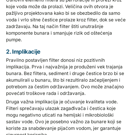
koje voda može da prolazi. Veličina ovih otvora je
pažljivo projektovana kako bi se obezbedilo da samo
voda i vrlo sitne čestice prolaze kroz filter, dok se veće
zadržavaju. Na taj način filter štiti unutrašnje
komponente bunara i smanjuje rizik od oštećenja
pumpe.
2. Implikacije
Pravilno postavljen filter donosi niz pozitivnih
implikacija. Prva i najvažnija je produženi vek trajanja
bunara. Bez filtera, sediment i druge čestice brzo bi se
akumulirali u bunaru, što bi rezultiralo začepljenjem i
potrebom za čestim održavanjem. Ovo može značajno
povećati troškove rada i održavanja.
Druga važna implikacija je očuvanje kvaliteta vode.
Filteri sprečavaju ulazak zagađivača i čestica koje
mogu negativno uticati na hemijski i mikrobiološki
sastav vode. Ovo je posebno važno za bunare koji se
koriste za snabdevanje pijaćom vodom, jer garantuje
sigurnost korisnika.