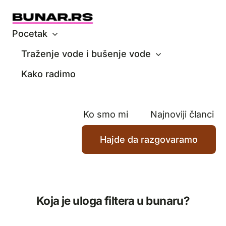
Skip
to
content
Pocetak
Traženje vode i bušenje vode
Kako radimo
Ko smo mi
Najnoviji članci
Hajde da razgovaramo
Koja je uloga filtera u bunaru?