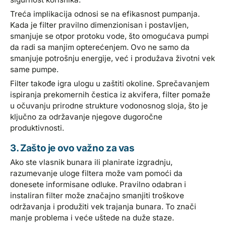
Treća implikacija odnosi se na efikasnost pumpanja.
Kada je filter pravilno dimenzionisan i postavljen,
smanjuje se otpor protoku vode, što omogućava pumpi
da radi sa manjim opterećenjem. Ovo ne samo da
smanjuje potrošnju energije, već i produžava životni vek
same pumpe.
Filter takođe igra ulogu u zaštiti okoline. Sprečavanjem
ispiranja prekomernih čestica iz akvifera, filter pomaže
u očuvanju prirodne strukture vodonosnog sloja, što je
ključno za održavanje njegove dugoročne
produktivnosti.
3. Zašto je ovo važno za vas
Ako ste vlasnik bunara ili planirate izgradnju,
razumevanje uloge filtera može vam pomoći da
donesete informisane odluke. Pravilno odabran i
instaliran filter može značajno smanjiti troškove
održavanja i produžiti vek trajanja bunara. To znači
manje problema i veće uštede na duže staze.