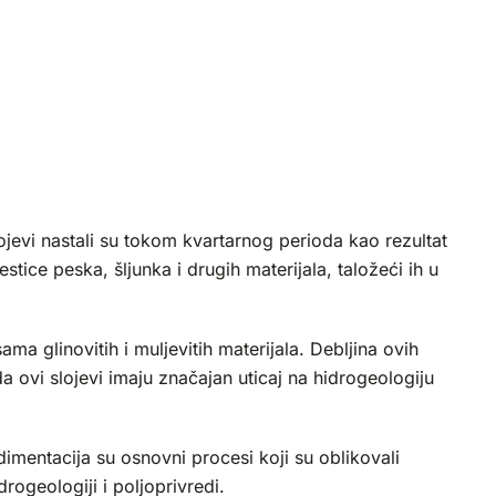
lojevi nastali su tokom kvartarnog perioda kao rezultat
ice peska, šljunka i drugih materijala, taložeći ih u
ama glinovitih i muljevitih materijala. Debljina ovih
da ovi slojevi imaju značajan uticaj na hidrogeologiju
edimentacija su osnovni procesi koji su oblikovali
rogeologiji i poljoprivredi.