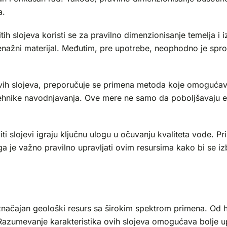
a.
h slojeva koristi se za pravilno dimenzionisanje temelja i i
renažni materijal. Međutim, pre upotrebe, neophodno je sprov
ih slojeva, preporučuje se primena metoda koje omogućavaj
tehnike navodnjavanja. Ove mere ne samo da poboljšavaju e
ti slojevi igraju ključnu ulogu u očuvanju kvaliteta vode. Pr
 je važno pravilno upravljati ovim resursima kako bi se iz
ju značajan geološki resurs sa širokim spektrom primena. Od 
 Razumevanje karakteristika ovih slojeva omogućava bolje u