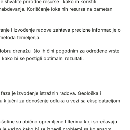
shvatite prirodne resurse i kako ih koristiti.
nabdevanje. Korišćenje lokalnih resursa na pametan
ranje i izvođenje radova zahteva precizne informacije o
h metoda temeljenja.
 dobru drenažu, što ih čini pogodnim za određene vrste
ko bi se postigli optimalni rezultati.
 faza je izvođenje istražnih radova. Geološka i
 su ključni za donošenje odluka u vezi sa eksploatacijom
šotine su obično opremljene filterima koji sprečavaju
e je važno kako bi se izbegli problemi sa kolapsom