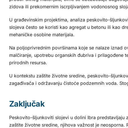
zidova ili prekomernim iscrpljivanjem vodonosnog sloj
U građevinskim projektima, analiza peskovito-šljunkoviti
slojeva često se koristi kao agregat u betonu ili kao d
mehaničke osobine materijala.
Na poljoprivrednim površinama koje se nalaze iznad ov
malčiranje, upotrebu organskih đubriva i prilagođene 
prirodnih resursa.
U kontekstu zaštite životne sredine, peskovito-šljunkovi
zagađivača i održavanju čistoće podzemnih voda. Stoga
Zaključak
Peskovito-šljunkoviti slojevi u dolini Ibra predstavlja
zaštite životne sredine, njihova važnost je neosporna.