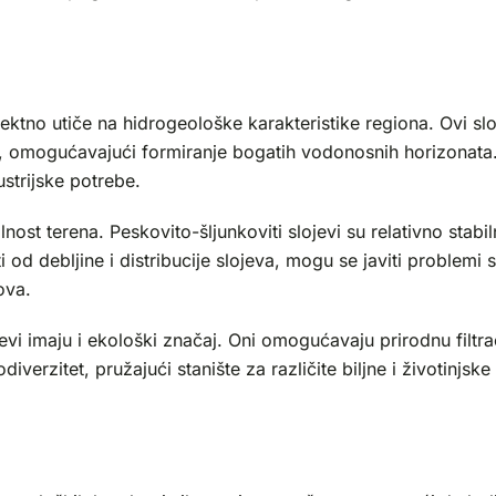
direktno utiče na hidrogeološke karakteristike regiona. Ovi 
a, omogućavajući formiranje bogatih vodonosnih horizonata. 
strijske potrebe.
nost terena. Peskovito-šljunkoviti slojevi su relativno stabi
 od debljine i distribucije slojeva, mogu se javiti problemi
ova.
jevi imaju i ekološki značaj. Oni omogućavaju prirodnu filtr
iverzitet, pružajući stanište za različite biljne i životinjske 