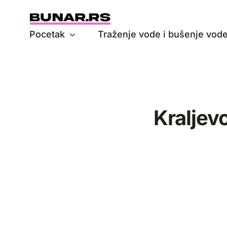
Skip
to
Pocetak
Traženje vode i bušenje vod
content
Kraljevo