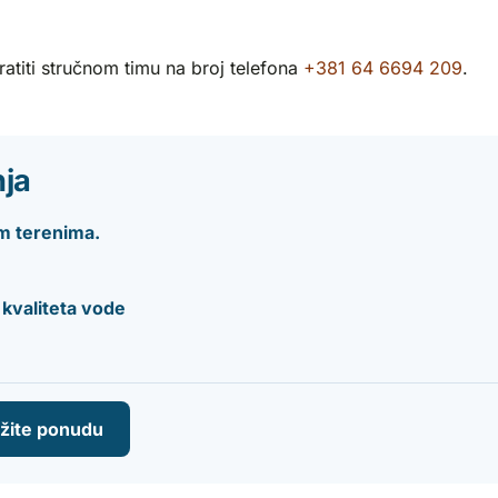
atiti stručnom timu na broj telefona
+381 64 6694 209
.
nja
im terenima.
 kvaliteta vode
ažite ponudu