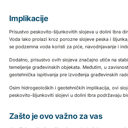
Implikacije
Prisustvo peskovito-šljunkovitih slojeva u dolini Ibra 
Voda lako prolazi kroz porozne slojeve peska i šljunk
se podzemna voda koristi za piće, navodnjavanje i indu
Dodatno, prisustvo ovih slojeva značajno utiče na stabil
temeljenje građevinskih objekata. Međutim, u zavisnosti
geotehnička ispitivanja pre izvođenja građevinskih rad
Osim hidrogeoloških i geotehničkih implikacija, ovi slo
peskovito-šljunkoviti slojevi u dolini Ibra podržavaju biod
Zašto je ovo važno za vas