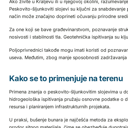
Ako živite u Kraljevu ili u njegovoj okolini, razumevanj
Peskovito-šljunkoviti slojevi su ključni za snabdeva
način može značajno doprineti očuvanju prirodne sredi
Za one koji se bave građevinarstvom, poznavanje strukt
nosivosti i stabilnosti tla. Geotehnička ispitivanja su 
Poljoprivrednici takođe mogu imati koristi od poznavan
useva. Međutim, zbog manje sposobnosti zadržavanja vo
Kako se to primenjuje na terenu
Primena znanja o peskovito-šljunkovitim slojevima u dol
hidrogeološka ispitivanja pružaju osnovne podatke o deb
resursa i planiranjem infrastrukturnih projekata.
U praksi, bušenje bunara je najčešća metoda za eksploa
prodor sitnog materijala, čime se obezbeđuje dugotraja