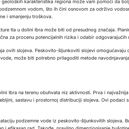
e geoloških karakteristika regiona može vam pomoći da bolje 
nje podzemnom vodom, što ih čini osnovom za održivo vodos
ne i smanjenju troškova.
ure tla u dolini Ibra može biti od presudnog značaja. Plani
ključna za procenu potencijalnih rizika i odabir odgovarajući
ja ovih slojeva. Peskovito-šljunkoviti slojevi omogućavaju
de, može biti potrebno prilagoditi metode navodnjavanja ka
ini Ibra na terenu obuhvata niz aktivnosti. Prva i najvažnija
ljini, sastavu i prostornoj distribuciji slojeva. Ovi podaci
taciju podzemne vode iz peskovito-šljunkovitih slojeva. Bu
n i efikasan rad. Takođe, pravilno dimenzionisanje bušotin