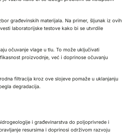
zbor građevinskih materijala. Na primer, šljunak iz ovih
esti laboratorijske testove kako bi se utvrdile
u očuvanje vlage u tlu. To može uključivati
fikasnost proizvodnje, već i doprinose očuvanju
irodna filtracija kroz ove slojeve pomaže u uklanjanju
begla degradacija.
hidrogeologije i građevinarstva do poljoprivrede i
pravljanje resursima i doprinosi održivom razvoju