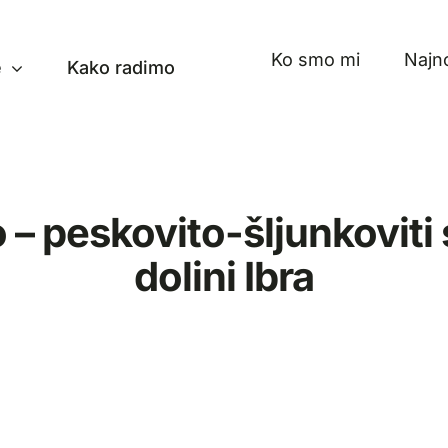
Ko smo mi
Najno
e
Kako radimo
 – peskovito-šljunkoviti 
dolini Ibra