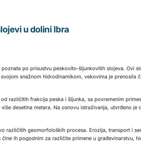
ojevi u dolini Ibra
e poznata po prisustvu peskovito-šljunkovitih slojeva. Ovi s
a svojom snažnom hidrodinamikom, vekovima je prenosila čest
i od različitih frakcija peska i šljunka, sa povremenim primes
že više desetina metara. Na osnovu istraživanja, utvrđeno je 
tvo različitih geomorfoloških procesa. Erozija, transport i s
a čine ih pogodnim za različite primene u građevinarstvu, hid