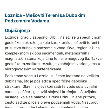
Loznica – Mešoviti Tereni sa Dubokim
Podzemnim Vodama
Objašnjenja
Loznica, grad u zapadnoj Srbiji, nalazi se u specifičnom
geološkom okruženju koje karakterišu mešoviti tereni i
prisustvo dubokih podzemnih voda. Ovaj region leži na
kompleksnom sklopu sedimentnih, metamorfnih i
magmatskih stena koje čine temelje njegovog tla. Takva
geološka raznolikost rezultuje značajnim variacijama u
hidrogeološkim karakteristikama.
Podzemne vode u Loznici su često locirane na velikim
dubinama, što je posledica specifične geološke
strukture. Glavni slojevi koji sadrže vodu su aluvijalni
nanosi, peščari, glinoviti slojevi i krečnjaci. Aluvijalne
naslage, koje se nalaze uz reku Drinu i njene pritoke,
često sadrže pliće slojeve podzemnih voda. Nasuprot
tome, u brdovitim i planinskim delovima Loznice