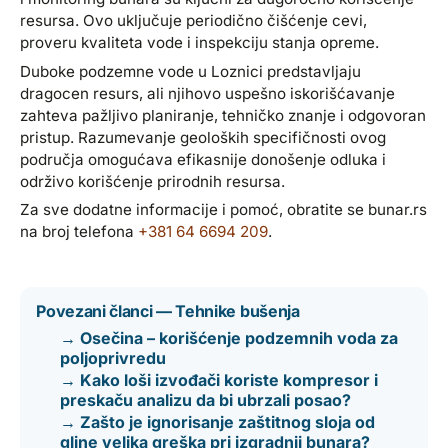
resursa. Ovo uključuje periodično čišćenje cevi,
proveru kvaliteta vode i inspekciju stanja opreme.
Duboke podzemne vode u Loznici predstavljaju
dragocen resurs, ali njihovo uspešno iskorišćavanje
zahteva pažljivo planiranje, tehničko znanje i odgovoran
pristup. Razumevanje geoloških specifičnosti ovog
područja omogućava efikasnije donošenje odluka i
održivo korišćenje prirodnih resursa.
Za sve dodatne informacije i pomoć, obratite se bunar.rs
na broj telefona
+381 64 6694 209
.
Povezani članci — Tehnike bušenja
→ Osečina – korišćenje podzemnih voda za
poljoprivredu
→ Kako loši izvođači koriste kompresor i
preskaču analizu da bi ubrzali posao?
→ Zašto je ignorisanje zaštitnog sloja od
gline velika greška pri izgradnji bunara?