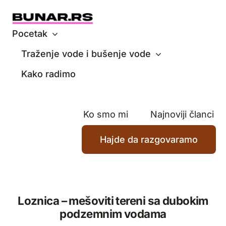
Skip
to
content
Pocetak
Traženje vode i bušenje vode
Kako radimo
Ko smo mi
Najnoviji članci
Hajde da razgovaramo
Loznica – mešoviti tereni sa dubokim
podzemnim vodama