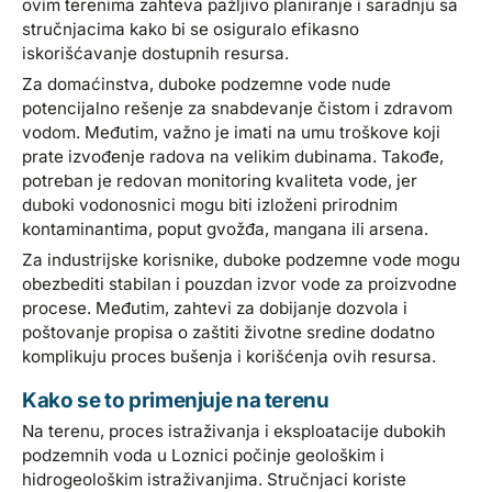
ovim terenima zahteva pažljivo planiranje i saradnju sa
stručnjacima kako bi se osiguralo efikasno
iskorišćavanje dostupnih resursa.
Za domaćinstva, duboke podzemne vode nude
potencijalno rešenje za snabdevanje čistom i zdravom
vodom. Međutim, važno je imati na umu troškove koji
prate izvođenje radova na velikim dubinama. Takođe,
potreban je redovan monitoring kvaliteta vode, jer
duboki vodonosnici mogu biti izloženi prirodnim
kontaminantima, poput gvožđa, mangana ili arsena.
Za industrijske korisnike, duboke podzemne vode mogu
obezbediti stabilan i pouzdan izvor vode za proizvodne
procese. Međutim, zahtevi za dobijanje dozvola i
poštovanje propisa o zaštiti životne sredine dodatno
komplikuju proces bušenja i korišćenja ovih resursa.
Kako se to primenjuje na terenu
Na terenu, proces istraživanja i eksploatacije dubokih
podzemnih voda u Loznici počinje geološkim i
hidrogeološkim istraživanjima. Stručnjaci koriste