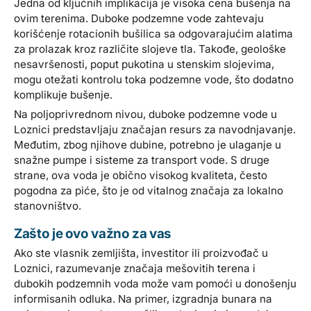
Jedna od ključnih implikacija je visoka cena bušenja na
ovim terenima. Duboke podzemne vode zahtevaju
korišćenje rotacionih bušilica sa odgovarajućim alatima
za prolazak kroz različite slojeve tla. Takođe, geološke
nesavršenosti, poput pukotina u stenskim slojevima,
mogu otežati kontrolu toka podzemne vode, što dodatno
komplikuje bušenje.
Na poljoprivrednom nivou, duboke podzemne vode u
Loznici predstavljaju značajan resurs za navodnjavanje.
Međutim, zbog njihove dubine, potrebno je ulaganje u
snažne pumpe i sisteme za transport vode. S druge
strane, ova voda je obično visokog kvaliteta, često
pogodna za piće, što je od vitalnog značaja za lokalno
stanovništvo.
Zašto je ovo važno za vas
Ako ste vlasnik zemljišta, investitor ili proizvođač u
Loznici, razumevanje značaja mešovitih terena i
dubokih podzemnih voda može vam pomoći u donošenju
informisanih odluka. Na primer, izgradnja bunara na