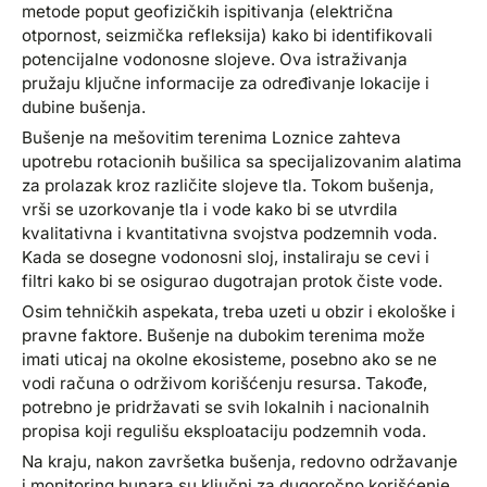
metode poput geofizičkih ispitivanja (električna
otpornost, seizmička refleksija) kako bi identifikovali
potencijalne vodonosne slojeve. Ova istraživanja
pružaju ključne informacije za određivanje lokacije i
dubine bušenja.
Bušenje na mešovitim terenima Loznice zahteva
upotrebu rotacionih bušilica sa specijalizovanim alatima
za prolazak kroz različite slojeve tla. Tokom bušenja,
vrši se uzorkovanje tla i vode kako bi se utvrdila
kvalitativna i kvantitativna svojstva podzemnih voda.
Kada se dosegne vodonosni sloj, instaliraju se cevi i
filtri kako bi se osigurao dugotrajan protok čiste vode.
Osim tehničkih aspekata, treba uzeti u obzir i ekološke i
pravne faktore. Bušenje na dubokim terenima može
imati uticaj na okolne ekosisteme, posebno ako se ne
vodi računa o održivom korišćenju resursa. Takođe,
potrebno je pridržavati se svih lokalnih i nacionalnih
propisa koji regulišu eksploataciju podzemnih voda.
Na kraju, nakon završetka bušenja, redovno održavanje
i monitoring bunara su ključni za dugoročno korišćenje