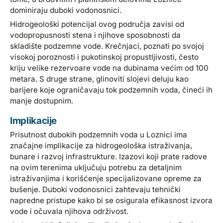
dominiraju duboki vodonosnici.
Hidrogeološki potencijal ovog područja zavisi od
vodopropusnosti stena i njihove sposobnosti da
skladište podzemne vode. Krečnjaci, poznati po svojoj
visokoj poroznosti i pukotinskoj propustljivosti, često
kriju velike rezervoare vode na dubinama većim od 100
metara. S druge strane, glinoviti slojevi deluju kao
barijere koje ograničavaju tok podzemnih voda, čineći ih
manje dostupnim.
Implikacije
Prisutnost dubokih podzemnih voda u Loznici ima
značajne implikacije za hidrogeološka istraživanja,
bunare i razvoj infrastrukture. Izazovi koji prate radove
na ovim terenima uključuju potrebu za detaljnim
istraživanjima i korišćenje specijalizovane opreme za
bušenje. Duboki vodonosnici zahtevaju tehnički
napredne pristupe kako bi se osigurala efikasnost izvora
vode i očuvala njihova održivost.