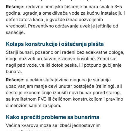
Rešenje:
redovno hemijsko čišćenje bunara svakih 3–5
godina, ugradnja omekšivača vode za kućnu instalaciju i
deferizatora kada je gvožđe iznad dozvoljenih
vrednosti. Preventivno održavanje uvek je jeftinije od
sanacije.
Kolaps konstrukcije i oštećenja plašta
Stariji bunari, posebno oni rađeni bez adekvatne obloge,
mogu doživeti urušavanje zidova bušotine. Znaci su:
nagli pad vode, veliki dotok peska, ili potpuno gubljenje
bunara.
Rešenje:
u nekim slučajevima moguća je sanacija
ubacivanjem manje cevi unutar postojeće (relining), ali
često je ekonomičnije izbušiti novi bunar pored starog,
sa kvalitetnom PVC ili čeličnom konstrukcijom i pravilno
dimenzionisanim zasipom.
Kako sprečiti probleme sa bunarima
Većina kvarova može se izbeći jednostavnim