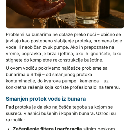
Problemi sa bunarima ne dolaze preko noći – obično se
javljaju kao postepeno slabljenje protoka, promena boje
vode ili neobičan zvuk pumpe. Ako ih prepoznate na
vreme, popravka je brza i jeftina; ako ih ignorišete, lako
stignete do kompletne rekonstrukcije bušotine.
U ovom vodiču pokrivamo najčešće probleme sa
bunarima u Srbiji – od smanjenog protoka i
kontaminacije, do kvarova pumpe i kamenca – uz
konkretna rešenja koja koriste profesionalci na terenu.
Smanjen protok vode iz bunara
Pad protoka je daleko najčešća tegoba sa kojom se
susreću vlasnici bušenih i kopanih bunara. Uzroci su
raznoliki:
Začepljenje filtera i perforacija
sitnim peskom,