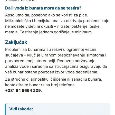
Da li voda iz bunara mora da se testira?
Apsolutno da, posebno ako se koristi za piće.
Mikrobiološka i hemijska analiza otkrivaju probleme koje
ne možete videti ni okusiti – nitrate, bakterije, teške
metale. Testiranje jednom godišnje je minimum.
Zaključak
Problemi sa bunarima su rešivi u ogromnoj većini
slučajeva – ključ je u ranom prepoznavanju simptoma i
pravovremenoj intervenciji. Redovno održavanje,
analiza vode i saradnja sa stručnjacima osiguravaju da
vaš bunar ostane pouzdan izvor vode decenijama.
Za stručnu dijagnostiku, čišćenje ili sanaciju bunara,
kontaktirajte bunar.rs na broj telefona
+381 64 6694 209
.
Vidi takođe: