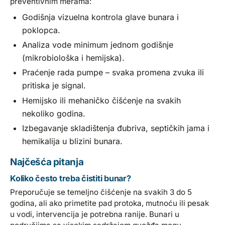
preventivnim merama:
Godišnja vizuelna kontrola glave bunara i
poklopca.
Analiza vode minimum jednom godišnje
(mikrobiološka i hemijska).
Praćenje rada pumpe – svaka promena zvuka ili
pritiska je signal.
Hemijsko ili mehaničko čišćenje na svakih
nekoliko godina.
Izbegavanje skladištenja đubriva, septičkih jama i
hemikalija u blizini bunara.
Najčešća pitanja
Koliko često treba čistiti bunar?
Preporučuje se temeljno čišćenje na svakih 3 do 5
godina, ali ako primetite pad protoka, mutnoću ili pesak
u vodi, intervencija je potrebna ranije. Bunari u