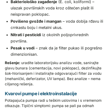
Bakteriološko zagađenje
(E. coli, koliformi) –
ulazak površinskih voda kroz oštećen plašt ili
neispravan poklopac.
Povišeno gvožđe i mangan
– voda dobija rđavu ili
crnkastu boju i metalni ukus.
Nitrati i pesticidi
iz okolnih poljoprivrednih
površina.
Pesak u vodi
– znak da je filter pukao ili pogrešno
dimenzionisan.
Rešenje:
uradite laboratorijsku analizu vode, sanirajte
glavu bunara (cementacija, novi poklopac), dezinfikujte
šok-hlorisanjem i instalirajte odgovarajući filter za vodu
(mehanički, deferizator, UV lampa). Bez analize – nema
ciljanog rešenja.
Kvarovi pumpe i elektroinstalacije
Potapajuća pumpa radi u teškim uslovima i s vremenom
otkazuje. Tipični simptomi: pumpa se pali pa odmah