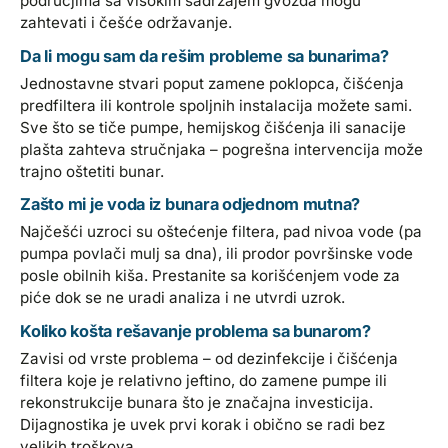
područjima sa visokim sadržajem gvožđa mogu
zahtevati i češće održavanje.
Da li mogu sam da rešim probleme sa bunarima?
Jednostavne stvari poput zamene poklopca, čišćenja
predfiltera ili kontrole spoljnih instalacija možete sami.
Sve što se tiče pumpe, hemijskog čišćenja ili sanacije
plašta zahteva stručnjaka – pogrešna intervencija može
trajno oštetiti bunar.
Zašto mi je voda iz bunara odjednom mutna?
Najčešći uzroci su oštećenje filtera, pad nivoa vode (pa
pumpa povlači mulj sa dna), ili prodor površinske vode
posle obilnih kiša. Prestanite sa korišćenjem vode za
piće dok se ne uradi analiza i ne utvrdi uzrok.
Koliko košta rešavanje problema sa bunarom?
Zavisi od vrste problema – od dezinfekcije i čišćenja
filtera koje je relativno jeftino, do zamene pumpe ili
rekonstrukcije bunara što je značajna investicija.
Dijagnostika je uvek prvi korak i obično se radi bez
velikih troškova.