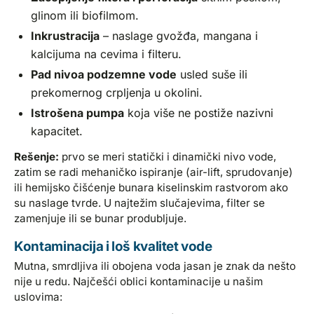
glinom ili biofilmom.
Inkrustracija
– naslage gvožđa, mangana i
kalcijuma na cevima i filteru.
Pad nivoa podzemne vode
usled suše ili
prekomernog crpljenja u okolini.
Istrošena pumpa
koja više ne postiže nazivni
kapacitet.
Rešenje:
prvo se meri statički i dinamički nivo vode,
zatim se radi mehaničko ispiranje (air-lift, sprudovanje)
ili hemijsko čišćenje bunara kiselinskim rastvorom ako
su naslage tvrde. U najtežim slučajevima, filter se
zamenjuje ili se bunar produbljuje.
Kontaminacija i loš kvalitet vode
Mutna, smrdljiva ili obojena voda jasan je znak da nešto
nije u redu. Najčešći oblici kontaminacije u našim
uslovima: