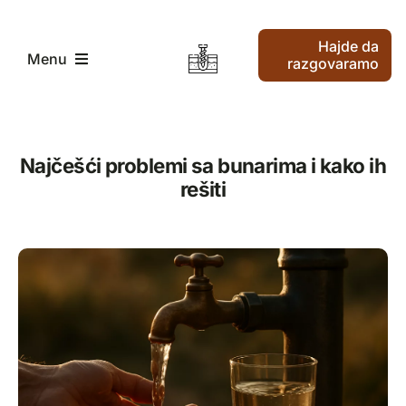
Skip
to
Hajde da
content
Menu
razgovaramo
Pocetak
Najčešći problemi sa bunarima i kako ih
rešiti
Traženje vode i bušenje vode
Kako radimo
Ko smo mi
Najnoviji članci