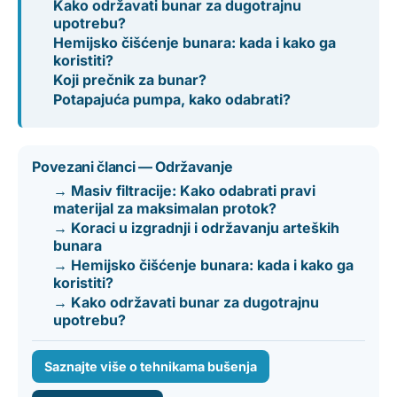
Kako održavati bunar za dugotrajnu
upotrebu?
Hemijsko čišćenje bunara: kada i kako ga
koristiti?
Koji prečnik za bunar?
Potapajuća pumpa, kako odabrati?
Povezani članci — Održavanje
→ Masiv filtracije: Kako odabrati pravi
materijal za maksimalan protok?
→ Koraci u izgradnji i održavanju arteških
bunara
→ Hemijsko čišćenje bunara: kada i kako ga
koristiti?
→ Kako održavati bunar za dugotrajnu
upotrebu?
Saznajte više o tehnikama bušenja