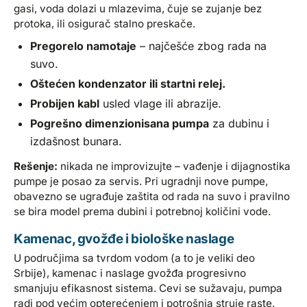
gasi, voda dolazi u mlazevima, čuje se zujanje bez
protoka, ili osigurač stalno preskače.
Pregorelo namotaje
– najčešće zbog rada na
suvo.
Oštećen kondenzator ili startni relej.
Probijen kabl
usled vlage ili abrazije.
Pogrešno dimenzionisana pumpa
za dubinu i
izdašnost bunara.
Rešenje:
nikada ne improvizujte – vađenje i dijagnostika
pumpe je posao za servis. Pri ugradnji nove pumpe,
obavezno se ugrađuje zaštita od rada na suvo i pravilno
se bira model prema dubini i potrebnoj količini vode.
Kamenac, gvožđe i biološke naslage
U područjima sa tvrdom vodom (a to je veliki deo
Srbije), kamenac i naslage gvožđa progresivno
smanjuju efikasnost sistema. Cevi se sužavaju, pumpa
radi pod većim opterećenjem i potrošnja struje raste.