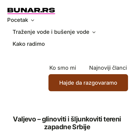
Skip
to
content
Pocetak
Traženje vode i bušenje vode
Kako radimo
Ko smo mi
Najnoviji članci
Hajde da razgovaramo
Valjevo – glinoviti i šljunkoviti tereni
zapadne Srbije