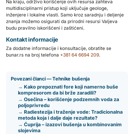
Na kraju, održivo korišćenje ovih resursa zahteva
multidisciplinarni pristup koji uključuje geologe,
inženjere i lokalne vlasti. Samo kroz saradnju i deljenje
znanja možemo osigurati da prirodni resursi Valjeva
budu pravilno iskorišćeni i zaštićeni.
Kontakt informacije
Za dodatne informacije i konsultacije, obratite se
bunar.rs na broj telefona
+381 64 6694 209
.
Povezani članci — Tehnike bušenja
→ Kako prepoznati fore koji namerno buše
kompresorom da bi brže zaradili?
→ Osečina – korišćenje podzemnih voda za
poljoprivredu
→ Radiestezija i traženje vode: Tradicionalna
metoda koja i dalje daje rezultate?
→ Ćuprija – izazovi bušenja u kombinovanim
slojevima