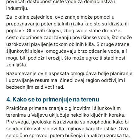
povećati dostupnost čiste vode za domaćinstva i
industriju.
Za lokalne zajednice, ovo znanje može pomoći u
prepoznavanju potencijalnih rizika kao što su klizišta ili
poplave. Glinoviti slojevi, zbog svoje slabe drenaže,
često doprinose zadržavanju površinske vode, što može
uzrokovati plavljenje tokom obilnih kiša. S druge strane,
šljunkoviti slojevi omogućavaju brzo oticanje vode, ali
mogu biti podložni eroziji, što može ugroziti stabilnost
zemljišta.
Razumevanje ovih aspekata omogućava bolje planiranje
i upravljanje resursima, čineći ovaj region održivijim i
bezbednijim za život i rad.
4. Kako se to primenjuje na terenu
Praktična primena znanja o glinovitim i šljunkovitim
terenima u Valjevu uključuje nekoliko ključnih koraka.
Pre svega, geološka istraživanja su neophodna kako bi
se identifikovali slojevi tla i njihove karakteristike. Ovo
se obično sprovodi putem bušenja i analize uzoraka tla.