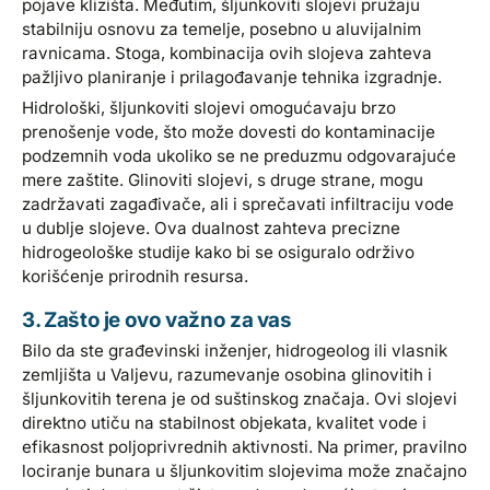
pojave klizišta. Međutim, šljunkoviti slojevi pružaju
stabilniju osnovu za temelje, posebno u aluvijalnim
ravnicama. Stoga, kombinacija ovih slojeva zahteva
pažljivo planiranje i prilagođavanje tehnika izgradnje.
Hidrološki, šljunkoviti slojevi omogućavaju brzo
prenošenje vode, što može dovesti do kontaminacije
podzemnih voda ukoliko se ne preduzmu odgovarajuće
mere zaštite. Glinoviti slojevi, s druge strane, mogu
zadržavati zagađivače, ali i sprečavati infiltraciju vode
u dublje slojeve. Ova dualnost zahteva precizne
hidrogeološke studije kako bi se osiguralo održivo
korišćenje prirodnih resursa.
3. Zašto je ovo važno za vas
Bilo da ste građevinski inženjer, hidrogeolog ili vlasnik
zemljišta u Valjevu, razumevanje osobina glinovitih i
šljunkovitih terena je od suštinskog značaja. Ovi slojevi
direktno utiču na stabilnost objekata, kvalitet vode i
efikasnost poljoprivrednih aktivnosti. Na primer, pravilno
lociranje bunara u šljunkovitim slojevima može značajno