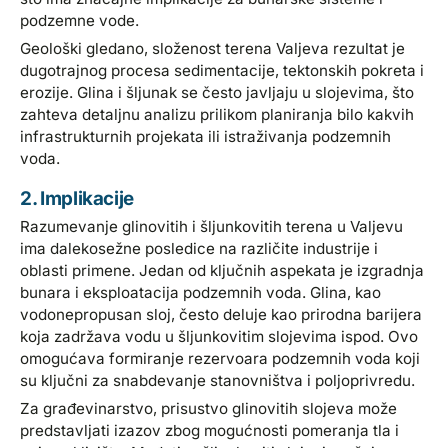
podzemne vode.
Geološki gledano, složenost terena Valjeva rezultat je
dugotrajnog procesa sedimentacije, tektonskih pokreta i
erozije. Glina i šljunak se često javljaju u slojevima, što
zahteva detaljnu analizu prilikom planiranja bilo kakvih
infrastrukturnih projekata ili istraživanja podzemnih
voda.
2. Implikacije
Razumevanje glinovitih i šljunkovitih terena u Valjevu
ima dalekosežne posledice na različite industrije i
oblasti primene. Jedan od ključnih aspekata je izgradnja
bunara i eksploatacija podzemnih voda. Glina, kao
vodonepropusan sloj, često deluje kao prirodna barijera
koja zadržava vodu u šljunkovitim slojevima ispod. Ovo
omogućava formiranje rezervoara podzemnih voda koji
su ključni za snabdevanje stanovništva i poljoprivredu.
Za građevinarstvo, prisustvo glinovitih slojeva može
predstavljati izazov zbog mogućnosti pomeranja tla i