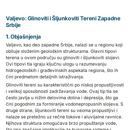
Valjevo: Glinoviti i Šljunkoviti Tereni Zapadne
Srbije
1. Objašnjenja
Valjevo, kao deo zapadne Srbije, nalazi se u regionu koji
obiluje složenim geološkim strukturama. Glavni tipovi
terena u ovom području su glinoviti i šljunkoviti slojevi.
Ovi tipovi tla igraju ključnu ulogu u razumevanju
hidrogeoloških i građevinskih aspekata regiona, što ih
čini predmetom detaljnih istraživanja.
Glinoviti tereni su karakteristični po niskoj propustljivosti
i velikoj sposobnosti zadržavanja vode. Ovaj tip tla se
često javlja u nižim delovima dolina i depresija, što ga
čini pogodnim za formiranje vodonepropusnih slojeva. S
druge strane, šljunkoviti tereni su veoma propustljivi i
nalaze se pretežno uz rečne tokove i aluvijalne ravnice.
Njihova struktura omogućava brzo propuštanje vode,
što ima značajne implikacije za bunarske sisteme i