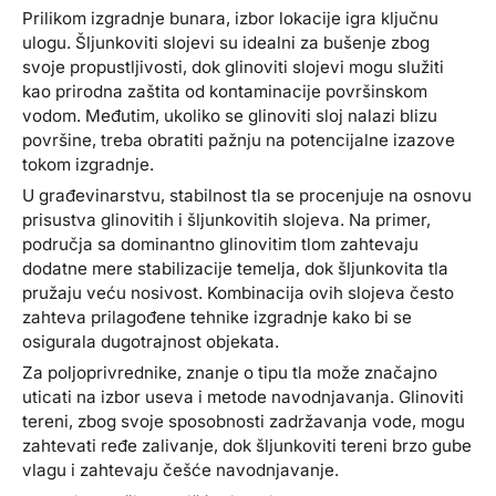
Prilikom izgradnje bunara, izbor lokacije igra ključnu
ulogu. Šljunkoviti slojevi su idealni za bušenje zbog
svoje propustljivosti, dok glinoviti slojevi mogu služiti
kao prirodna zaštita od kontaminacije površinskom
vodom. Međutim, ukoliko se glinoviti sloj nalazi blizu
površine, treba obratiti pažnju na potencijalne izazove
tokom izgradnje.
U građevinarstvu, stabilnost tla se procenjuje na osnovu
prisustva glinovitih i šljunkovitih slojeva. Na primer,
područja sa dominantno glinovitim tlom zahtevaju
dodatne mere stabilizacije temelja, dok šljunkovita tla
pružaju veću nosivost. Kombinacija ovih slojeva često
zahteva prilagođene tehnike izgradnje kako bi se
osigurala dugotrajnost objekata.
Za poljoprivrednike, znanje o tipu tla može značajno
uticati na izbor useva i metode navodnjavanja. Glinoviti
tereni, zbog svoje sposobnosti zadržavanja vode, mogu
zahtevati ređe zalivanje, dok šljunkoviti tereni brzo gube
vlagu i zahtevaju češće navodnjavanje.