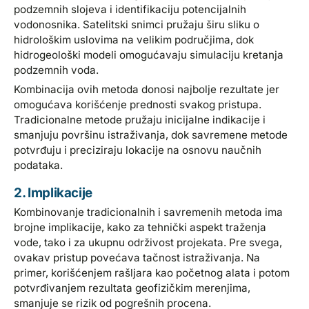
podzemnih slojeva i identifikaciju potencijalnih
vodonosnika. Satelitski snimci pružaju širu sliku o
hidrološkim uslovima na velikim područjima, dok
hidrogeološki modeli omogućavaju simulaciju kretanja
podzemnih voda.
Kombinacija ovih metoda donosi najbolje rezultate jer
omogućava korišćenje prednosti svakog pristupa.
Tradicionalne metode pružaju inicijalne indikacije i
smanjuju površinu istraživanja, dok savremene metode
potvrđuju i preciziraju lokacije na osnovu naučnih
podataka.
2. Implikacije
Kombinovanje tradicionalnih i savremenih metoda ima
brojne implikacije, kako za tehnički aspekt traženja
vode, tako i za ukupnu održivost projekata. Pre svega,
ovakav pristup povećava tačnost istraživanja. Na
primer, korišćenjem rašljara kao početnog alata i potom
potvrđivanjem rezultata geofizičkim merenjima,
smanjuje se rizik od pogrešnih procena.