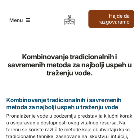
Skip
to
Hajde da
content
Menu
razgovaramo
Pocetak
Kombinovanje tradicionalnih i
savremenih metoda za najbolji uspeh u
Traženje vode i bušenje vode
traženju vode.
Kako radimo
Kombinovanje tradicionalnih i savremenih
Ko smo mi
metoda za najbolji uspeh u traženju vode
Pronalaženje vode u podzemlju predstavlja ključni korak
u osiguravanju dostupnosti ovog vitalnog resursa. Na
Najnoviji članci
terenu se koriste različite metode koje obuhvataju kako
tradicionalne tehnike, zasnovane na iskustvu i intuiciji,