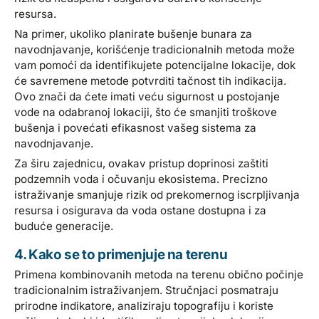
resursa.
Na primer, ukoliko planirate bušenje bunara za
navodnjavanje, korišćenje tradicionalnih metoda može
vam pomoći da identifikujete potencijalne lokacije, dok
će savremene metode potvrditi tačnost tih indikacija.
Ovo znači da ćete imati veću sigurnost u postojanje
vode na odabranoj lokaciji, što će smanjiti troškove
bušenja i povećati efikasnost vašeg sistema za
navodnjavanje.
Za širu zajednicu, ovakav pristup doprinosi zaštiti
podzemnih voda i očuvanju ekosistema. Precizno
istraživanje smanjuje rizik od prekomernog iscrpljivanja
resursa i osigurava da voda ostane dostupna i za
buduće generacije.
4. Kako se to primenjuje na terenu
Primena kombinovanih metoda na terenu obično počinje
tradicionalnim istraživanjem. Stručnjaci posmatraju
prirodne indikatore, analiziraju topografiju i koriste