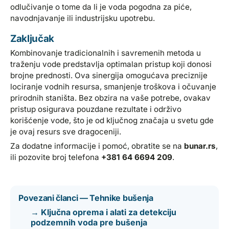
odlučivanje o tome da li je voda pogodna za piće,
navodnjavanje ili industrijsku upotrebu.
Zaključak
Kombinovanje tradicionalnih i savremenih metoda u
traženju vode predstavlja optimalan pristup koji donosi
brojne prednosti. Ova sinergija omogućava preciznije
lociranje vodnih resursa, smanjenje troškova i očuvanje
prirodnih staništa. Bez obzira na vaše potrebe, ovakav
pristup osigurava pouzdane rezultate i održivo
korišćenje vode, što je od ključnog značaja u svetu gde
je ovaj resurs sve dragoceniji.
Za dodatne informacije i pomoć, obratite se na
bunar.rs
,
ili pozovite broj telefona
+381 64 6694 209
.
Povezani članci — Tehnike bušenja
→ Ključna oprema i alati za detekciju
podzemnih voda pre bušenja