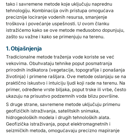
tako i savremene metode koje uključuju naprednu
tehnologiju. Kombinacija ovih pristupa omogućava
preciznije lociranje vodenih resursa, smanjenje
troškova i povećanje uspešnosti. U ovom članku
istražićemo kako se ove metode međusobno dopunjuju,
zašto su važne i kako se primenjuju na terenu.
1. Objašnjenja
Tradicionalne metode traženja vode koriste se već
vekovima. Obuhvataju tehnike poput posmatranja
prirodnih indikatora (vegetacije, topografije i ponašanja
životinja) i primene rašljara. Ove metode oslanjaju se na
praktično iskustvo i intuiciju ljudi koji rade na terenu. Na
primer, određene vrste biljaka, poput trske ili vrbe, često
ukazuju na prisustvo podzemnih voda blizu površine.
S druge strane, savremene metode uključuju primenu
geofizičkih istraživanja, satelitskih snimaka,
hidrogeoloških modela i drugih tehnoloških alata.
Geofizička istraživanja, poput elektromagnetnih i
seizmičkih metoda, omogućavaju precizno mapiranje