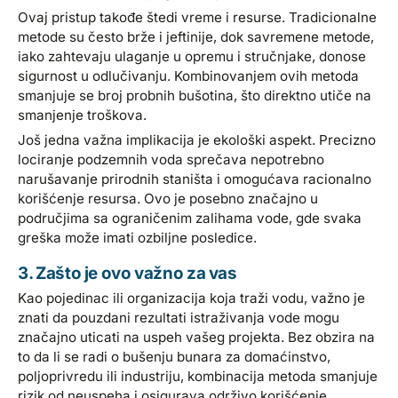
Ovaj pristup takođe štedi vreme i resurse. Tradicionalne
metode su često brže i jeftinije, dok savremene metode,
iako zahtevaju ulaganje u opremu i stručnjake, donose
sigurnost u odlučivanju. Kombinovanjem ovih metoda
smanjuje se broj probnih bušotina, što direktno utiče na
smanjenje troškova.
Još jedna važna implikacija je ekološki aspekt. Precizno
lociranje podzemnih voda sprečava nepotrebno
narušavanje prirodnih staništa i omogućava racionalno
korišćenje resursa. Ovo je posebno značajno u
područjima sa ograničenim zalihama vode, gde svaka
greška može imati ozbiljne posledice.
3. Zašto je ovo važno za vas
Kao pojedinac ili organizacija koja traži vodu, važno je
znati da pouzdani rezultati istraživanja vode mogu
značajno uticati na uspeh vašeg projekta. Bez obzira na
to da li se radi o bušenju bunara za domaćinstvo,
poljoprivredu ili industriju, kombinacija metoda smanjuje
rizik od neuspeha i osigurava održivo korišćenje