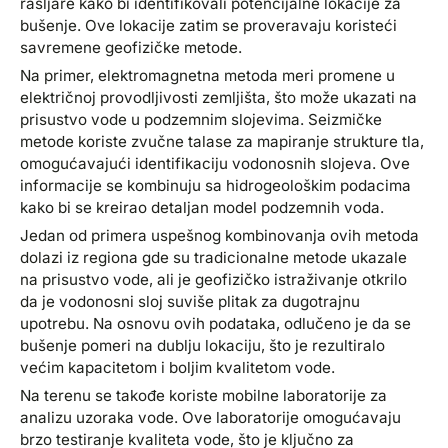
rašljare kako bi identifikovali potencijalne lokacije za
bušenje. Ove lokacije zatim se proveravaju koristeći
savremene geofizičke metode.
Na primer, elektromagnetna metoda meri promene u
električnoj provodljivosti zemljišta, što može ukazati na
prisustvo vode u podzemnim slojevima. Seizmičke
metode koriste zvučne talase za mapiranje strukture tla,
omogućavajući identifikaciju vodonosnih slojeva. Ove
informacije se kombinuju sa hidrogeološkim podacima
kako bi se kreirao detaljan model podzemnih voda.
Jedan od primera uspešnog kombinovanja ovih metoda
dolazi iz regiona gde su tradicionalne metode ukazale
na prisustvo vode, ali je geofizičko istraživanje otkrilo
da je vodonosni sloj suviše plitak za dugotrajnu
upotrebu. Na osnovu ovih podataka, odlučeno je da se
bušenje pomeri na dublju lokaciju, što je rezultiralo
većim kapacitetom i boljim kvalitetom vode.
Na terenu se takođe koriste mobilne laboratorije za
analizu uzoraka vode. Ove laboratorije omogućavaju
brzo testiranje kvaliteta vode, što je ključno za