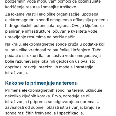
podzemnih voda mogu vam pomoći da optimizujete
korišćenje resursa i smanjite troškove.
Za lokalne vlasti i ekološke organizacije, upotreba
elektromagnetnih sondi omogućava efikasniju procenu
hidrogeoloških potencijala regiona. Ovo je ključno za
planiranje infrastrukture, očuvanje kvaliteta vode i
upravljanje resursima na održiv način.
Na kraju, elektromagnetne sonde pružaju podatke koji
su od velike vrednosti za naučnike i inženjere. Tačni
podaci o strukturi tla i prisustvu vode omogućavaju
bolje razumevanje lokalnih geoloških uslova, što
doprinosi razvoju preciznijih modela i strategija
istraživanja.
Kako se to primenjuje na terenu
Primena elektromagnetnih sondi na terenu uključuje
nekoliko ključnih koraka. Prvo, određuje se cilj
istraživanja i priprema se odgovarajuća oprema. U
zavisnosti od dubine i oblasti istraživanja, biraju se
sonde različitih frekvencija i specifikacija.