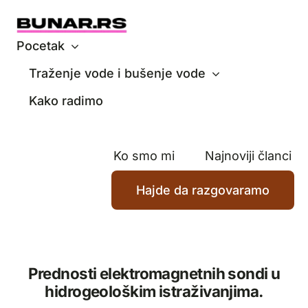
Skip
to
content
Pocetak
Traženje vode i bušenje vode
Kako radimo
Ko smo mi
Najnoviji članci
Hajde da razgovaramo
Prednosti elektromagnetnih sondi u
hidrogeološkim istraživanjima.