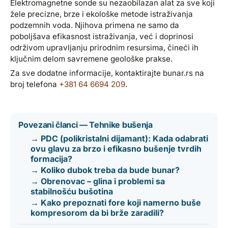
Elektromagnetne sonde su nezaobilazan alat za sve koji
žele precizne, brze i ekološke metode istraživanja
podzemnih voda. Njihova primena ne samo da
poboljšava efikasnost istraživanja, već i doprinosi
održivom upravljanju prirodnim resursima, čineći ih
ključnim delom savremene geološke prakse.
Za sve dodatne informacije, kontaktirajte bunar.rs na
broj telefona
+381 64 6694 209
.
Povezani članci — Tehnike bušenja
→ PDC (polikristalni dijamant): Kada odabrati
ovu glavu za brzo i efikasno bušenje tvrdih
formacija?
→ Koliko dubok treba da bude bunar?
→ Obrenovac – glina i problemi sa
stabilnošću bušotina
→ Kako prepoznati fore koji namerno buše
kompresorom da bi brže zaradili?