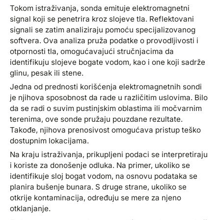
Tokom istraživanja, sonda emituje elektromagnetni
signal koji se penetrira kroz slojeve tla. Reflektovani
signali se zatim analiziraju pomoću specijalizovanog
softvera. Ova analiza pruža podatke o provodljivosti i
otpornosti tla, omogućavajući stručnjacima da
identifikuju slojeve bogate vodom, kao i one koji sadrže
glinu, pesak ili stene.
Jedna od prednosti korišćenja elektromagnetnih sondi
je njihova sposobnost da rade u različitim uslovima. Bilo
da se radi o suvim pustinjskim oblastima ili močvarnim
terenima, ove sonde pružaju pouzdane rezultate.
Takođe, njihova prenosivost omogućava pristup teško
dostupnim lokacijama.
Na kraju istraživanja, prikupljeni podaci se interpretiraju
i koriste za donošenje odluka. Na primer, ukoliko se
identifikuje sloj bogat vodom, na osnovu podataka se
planira bušenje bunara. S druge strane, ukoliko se
otkrije kontaminacija, određuju se mere za njeno
otklanjanje.