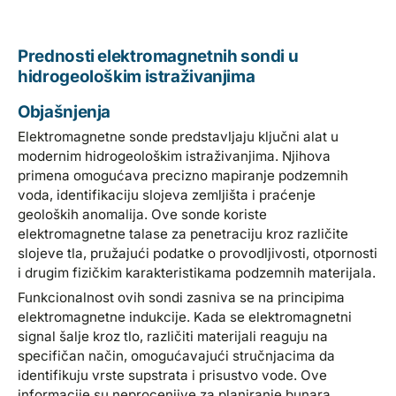
Prednosti elektromagnetnih sondi u
hidrogeološkim istraživanjima
Objašnjenja
Elektromagnetne sonde predstavljaju ključni alat u
modernim hidrogeološkim istraživanjima. Njihova
primena omogućava precizno mapiranje podzemnih
voda, identifikaciju slojeva zemljišta i praćenje
geoloških anomalija. Ove sonde koriste
elektromagnetne talase za penetraciju kroz različite
slojeve tla, pružajući podatke o provodljivosti, otpornosti
i drugim fizičkim karakteristikama podzemnih materijala.
Funkcionalnost ovih sondi zasniva se na principima
elektromagnetne indukcije. Kada se elektromagnetni
signal šalje kroz tlo, različiti materijali reaguju na
specifičan način, omogućavajući stručnjacima da
identifikuju vrste supstrata i prisustvo vode. Ove
informacije su neprocenjive za planiranje bunara,