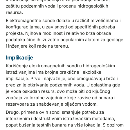
zaštitu podzemnih voda i procenu hidrogeoloških
resursa.
Elektromagnetne sonde dolaze u različitim veličinama i
konfiguracijama, u zavisnosti od specifičnih potreba
projekta. Njihova mobilnost i relativno brza obrada
podataka čine ih izuzetno popularnim alatom za geologe
i inženjere koji rade na terenu.
Implikacije
Korišćenje elektromagnetnih sondi u hidrogeološkim
istraživanjima ima brojne praktične i ekološke
implikacije. Prvo i najvažnije, one omogućavaju brže i
preciznije otkrivanje podzemnih voda. U oblastima gde
je voda oskudan resurs, ovo može biti od ključnog
značaja za lokalne zajednice koje zavise od bunara i
rezervoara za snabdevanje pijaćom vodom.
Drugo, primena ovih sondi smanjuje potrebu za
intenzivnim i destruktivnim istraživačkim metodama,
poput bušenja testnih bunara na više lokacija. S obzirom