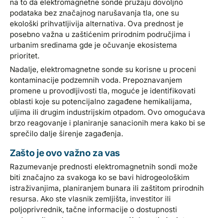
na to da elektromagnetne sonde pružaju dovoljno
podataka bez značajnog narušavanja tla, one su
ekološki prihvatljivija alternativa. Ova prednost je
posebno važna u zaštićenim prirodnim područjima i
urbanim sredinama gde je očuvanje ekosistema
prioritet.
Nadalje, elektromagnetne sonde su korisne u proceni
kontaminacije podzemnih voda. Prepoznavanjem
promene u provodljivosti tla, moguće je identifikovati
oblasti koje su potencijalno zagađene hemikalijama,
uljima ili drugim industrijskim otpadom. Ovo omogućava
brzo reagovanje i planiranje sanacionih mera kako bi se
sprečilo dalje širenje zagađenja.
Zašto je ovo važno za vas
Razumevanje prednosti elektromagnetnih sondi može
biti značajno za svakoga ko se bavi hidrogeološkim
istraživanjima, planiranjem bunara ili zaštitom prirodnih
resursa. Ako ste vlasnik zemljišta, investitor ili
poljoprivrednik, tačne informacije o dostupnosti