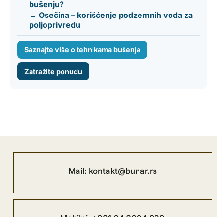
bušenju?
→ Osečina – korišćenje podzemnih voda za
poljoprivredu
Saznajte više o tehnikama bušenja
Zatražite ponudu
Mail: kontakt@bunar.rs