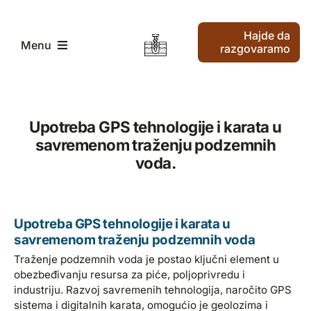
Skip
to
Hajde da
content
Menu
razgovaramo
Pocetak
Upotreba GPS tehnologije i karata u
savremenom traženju podzemnih
Traženje vode i bušenje vode
voda.
Kako radimo
Upotreba GPS tehnologije i karata u
Ko smo mi
savremenom traženju podzemnih voda
Traženje podzemnih voda je postao ključni element u
obezbeđivanju resursa za piće, poljoprivredu i
Najnoviji članci
industriju. Razvoj savremenih tehnologija, naročito GPS
sistema i digitalnih karata, omogućio je geolozima i