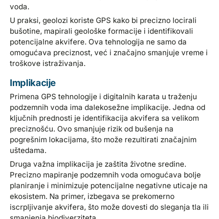
voda.
U praksi, geolozi koriste GPS kako bi precizno locirali
bušotine, mapirali geološke formacije i identifikovali
potencijalne akvifere. Ova tehnologija ne samo da
omogućava preciznost, već i značajno smanjuje vreme i
troškove istraživanja.
Implikacije
Primena GPS tehnologije i digitalnih karata u traženju
podzemnih voda ima dalekosežne implikacije. Jedna od
ključnih prednosti je identifikacija akvifera sa velikom
preciznošću. Ovo smanjuje rizik od bušenja na
pogrešnim lokacijama, što može rezultirati značajnim
uštedama.
Druga važna implikacija je zaštita životne sredine.
Precizno mapiranje podzemnih voda omogućava bolje
planiranje i minimizuje potencijalne negativne uticaje na
ekosistem. Na primer, izbegava se prekomerno
iscrpljivanje akvifera, što može dovesti do sleganja tla ili
smanjenja biodiverziteta.