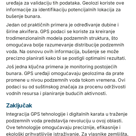
uređaja za validaciju tih podataka. Geolozi koriste ove
informacije za identifikaciju potencijalnih lokacija za
bušenje bunara.
Jedan od praktičnih primera je određivanje dubine i
širine akvifera. GPS podaci se koriste za kreiranje
trodimenzionalnih modela podzemnih struktura, što
omogućava bolje razumevanje distribucije podzemnih
voda. Na osnovu ovih informacija, bušenje se može
precizno planirati kako bi se postigli optimalni rezultati.
Još jedna ključna primena je monitoring postojećih
bunara. GPS uređaji omogućavaju geolozima da prate
promene u nivou podzemnih voda tokom vremena. Ovi
podaci su od suštinskog značaja za procenu održivosti
vodnih resursa i planiranje budućih aktivnosti.
Zaključak
Integracija GPS tehnologije i digitalnih karata u traženje
podzemnih voda predstavlja revoluciju u ovoj oblasti.
Ove tehnologije omogućavaju preciznije, efikasnije i
ekološki prihvatljivije istraživanje. Za vlasnike zemljišta,