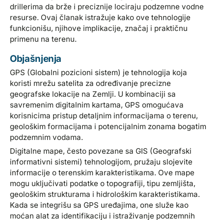
drillerima da brže i preciznije lociraju podzemne vodne
resurse. Ovaj članak istražuje kako ove tehnologije
funkcionišu, njihove implikacije, značaj i praktičnu
primenu na terenu.
Objašnjenja
GPS (Globalni pozicioni sistem) je tehnologija koja
koristi mrežu satelita za određivanje precizne
geografske lokacije na Zemlji. U kombinaciji sa
savremenim digitalnim kartama, GPS omogućava
korisnicima pristup detaljnim informacijama o terenu,
geološkim formacijama i potencijalnim zonama bogatim
podzemnim vodama.
Digitalne mape, često povezane sa GIS (Geografski
informativni sistemi) tehnologijom, pružaju slojevite
informacije o terenskim karakteristikama. Ove mape
mogu uključivati podatke o topografiji, tipu zemljišta,
geološkim strukturama i hidrološkim karakteristikama.
Kada se integrišu sa GPS uređajima, one služe kao
moćan alat za identifikaciju i istraživanje podzemnih