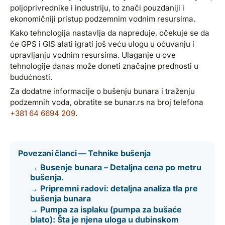
poljoprivrednike i industriju, to znači pouzdaniji i
ekonomičniji pristup podzemnim vodnim resursima.
Kako tehnologija nastavlja da napreduje, očekuje se da
će GPS i GIS alati igrati još veću ulogu u očuvanju i
upravljanju vodnim resursima. Ulaganje u ove
tehnologije danas može doneti značajne prednosti u
budućnosti.
Za dodatne informacije o bušenju bunara i traženju
podzemnih voda, obratite se bunar.rs na broj telefona
+381 64 6694 209
.
Povezani članci — Tehnike bušenja
→ Busenje bunara – Detaljna cena po metru
bušenja.
→ Pripremni radovi: detaljna analiza tla pre
bušenja bunara
→ Pumpa za isplaku (pumpa za bušaće
blato): Šta je njena uloga u dubinskom