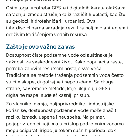
Osim toga, upotreba GPS-a i digitalnih karata olakšava
saradnju između stručnjaka iz različitih oblasti, kao što
su geolozi, hidrotehničari i urbanisti. Ova
interdisciplinarna saradnja rezultira boljim planiranjem i
održivim korišćenjem vodnih resursa.
Zašto je ovo važno za vas
Dostupnost čiste podzemne vode od suštinske je
važnosti za svakodnevni život. Kako populacija raste,
potreba za ovim resursom postaje sve veća.
Tradicionalne metode traženja podzemnih voda često
su bile skupe, dugotrajne i nepouzdane. Sa druge
strane, savremene metode, koje uključuju GPS i
digitalne mape, nude efikasniji pristup.
Za vlasnike imanja, poljoprivrednike i industrijske
korisnike, dostupnost podzemne vode može značiti
razliku između uspeha i neuspeha. Na primer,
poljoprivrednici koji imaju pristup podzemnim vodama
mogu osigurati irigaciju tokom sušnih perioda, dok