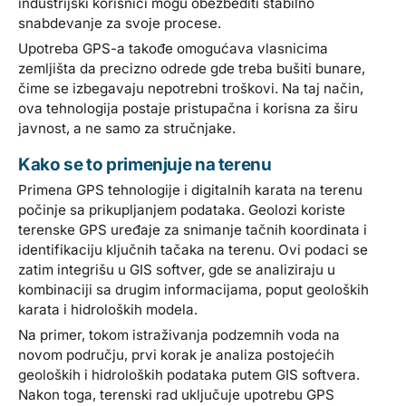
industrijski korisnici mogu obezbediti stabilno
snabdevanje za svoje procese.
Upotreba GPS-a takođe omogućava vlasnicima
zemljišta da precizno odrede gde treba bušiti bunare,
čime se izbegavaju nepotrebni troškovi. Na taj način,
ova tehnologija postaje pristupačna i korisna za širu
javnost, a ne samo za stručnjake.
Kako se to primenjuje na terenu
Primena GPS tehnologije i digitalnih karata na terenu
počinje sa prikupljanjem podataka. Geolozi koriste
terenske GPS uređaje za snimanje tačnih koordinata i
identifikaciju ključnih tačaka na terenu. Ovi podaci se
zatim integrišu u GIS softver, gde se analiziraju u
kombinaciji sa drugim informacijama, poput geoloških
karata i hidroloških modela.
Na primer, tokom istraživanja podzemnih voda na
novom području, prvi korak je analiza postojećih
geoloških i hidroloških podataka putem GIS softvera.
Nakon toga, terenski rad uključuje upotrebu GPS