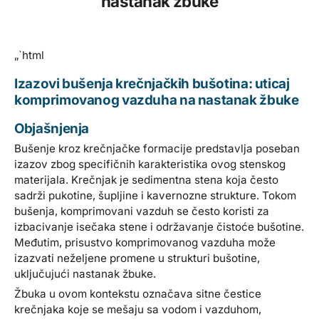
nastanak žbuke
„`html
Izazovi bušenja krečnjačkih bušotina: uticaj
komprimovanog vazduha na nastanak žbuke
Objašnjenja
Bušenje kroz krečnjačke formacije predstavlja poseban
izazov zbog specifičnih karakteristika ovog stenskog
materijala. Krečnjak je sedimentna stena koja često
sadrži pukotine, šupljine i kavernozne strukture. Tokom
bušenja, komprimovani vazduh se često koristi za
izbacivanje isečaka stene i održavanje čistoće bušotine.
Međutim, prisustvo komprimovanog vazduha može
izazvati neželjene promene u strukturi bušotine,
uključujući nastanak žbuke.
Žbuka u ovom kontekstu označava sitne čestice
krečnjaka koje se mešaju sa vodom i vazduhom,