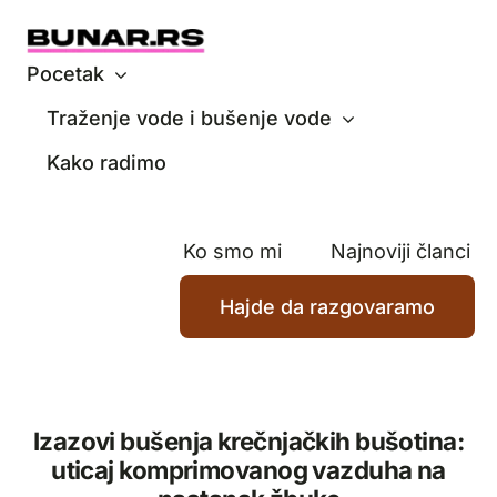
Skip
to
content
Pocetak
Traženje vode i bušenje vode
Kako radimo
Ko smo mi
Najnoviji članci
Hajde da razgovaramo
Izazovi bušenja krečnjačkih bušotina:
uticaj komprimovanog vazduha na