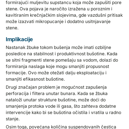
formirajući muljevitu supstancu koja može zapušiti pore
stene. Ova pojava je naročito izražena u poroznim i
kavitiranim krečnjačkim slojevima, gde vazdušni pritisak
može izazvati mikropucanje i dodatno usitnjavanje
stene.
Implikacije
Nastanak žbuke tokom bušenja može imati ozbiljne
posledice na stabilnost i produktivnost bušotine. Kada
se sitni fragmenti stene pomešaju sa vodom, dolazi do
formiranja naslaga koje mogu smanjiti propusnost
formacije. Ovo može otežati dalju eksploataciju i
smanjiti efikasnost bušotine.
Drugi značajan problem je mogućnost zapušenja
perforacija i filtera unutar bunara. Kada se žbuka
nataloži unutar strukture bušotine, može doći do
smanjenja protoka vode ili gasa, što zahteva dodatne
intervencije kako bi se bušotina očistila i vratila u radno
stanje.
Osim toga, povećana količina suspendovanih čestica