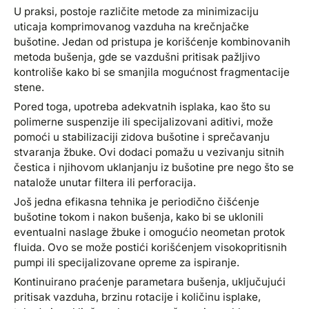
U praksi, postoje različite metode za minimizaciju
uticaja komprimovanog vazduha na krečnjačke
bušotine. Jedan od pristupa je korišćenje kombinovanih
metoda bušenja, gde se vazdušni pritisak pažljivo
kontroliše kako bi se smanjila mogućnost fragmentacije
stene.
Pored toga, upotreba adekvatnih isplaka, kao što su
polimerne suspenzije ili specijalizovani aditivi, može
pomoći u stabilizaciji zidova bušotine i sprečavanju
stvaranja žbuke. Ovi dodaci pomažu u vezivanju sitnih
čestica i njihovom uklanjanju iz bušotine pre nego što se
natalože unutar filtera ili perforacija.
Još jedna efikasna tehnika je periodično čišćenje
bušotine tokom i nakon bušenja, kako bi se uklonili
eventualni naslage žbuke i omogućio neometan protok
fluida. Ovo se može postići korišćenjem visokopritisnih
pumpi ili specijalizovane opreme za ispiranje.
Kontinuirano praćenje parametara bušenja, uključujući
pritisak vazduha, brzinu rotacije i količinu isplake,