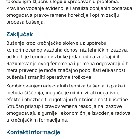
takođe igra ključnu ulogu u sprečavanju problema.
Pravilno vođenje evidencije i analiza dobijenih podataka
omogućava pravovremene korekcije i optimizaciju
procesa bušenja.
Zaključak
Bušenje kroz krečnjačke slojeve uz upotrebu
komprimovanog vazduha donosi niz tehničkih izazova,
od kojih je formiranje žbuke jedan od najznačajnijih.
Razumevanje ovog fenomena i primena odgovarajućih
mera prevencije može značajno poboljšati efikasnost
bušenja i smanjiti operativne troškove.
Kombinovanjem adekvatnih tehnika bušenja, isplaka i
metoda čišćenja, moguće je minimizirati negativne
efekte i obezbediti dugotrajnu funkcionalnost bušotine.
Stručan pristup i pravovremena reakcija na izazove
omogućavaju sigurnije i ekonomičnije izvođenje radova
u krečnjačkim formacijama.
Kontakt informacije