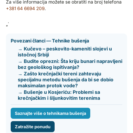
Za više informacija možete se obratiti na broj telefona
+381 64 6694 209
.
„`
Povezani članci — Tehnike bušenja
→ Kučevo – peskovito-kameniti slojevi u
istočnoj Srbiji
→ Budite oprezni: Šta kriju bunari napravljeni
bez geološkog ispitivanja?
→ Zašto krečnjački tereni zahtevaju
specijalnu metodu bušenja da bi se dobio
maksimalan protok vode?
→ Bušenje u Kosjeriću: Problemi sa
krečnjačkim i šljunkovitim terenima
Saznajte više o tehnikama bušenja
Zatražite ponudu