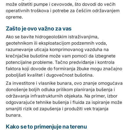
može oštetiti pumpe i cevovode, što dovodi do većih
operativnih troškova i potrebe za češćim održavanjem
opreme.
Zašto je ovo važno za vas
Ako se bavite hidrogeološkim istraživanjima,
geotehnikom ili eksploatacijom podzemnih voda,
razumevanje uticaja komprimovanog vazduha na
krečnjačke bušotine može vam pomoći da izbegnete
potencijalne probleme. Tačno predviđanje i kontrola
faktora koji dovode do formiranja žbuke mogu značajno
poboljšati kvalitet i dugovečnost bušotina.
Za investitore i vlasnike bunara, ovo znanje omogućava
donošenje boljih odluka prilikom planiranja bušenja i
održavanja infrastrukturnih objekata. Na primer, izbor
odgovarajuće tehnike bušenja i fluida za ispiranje može
smanjiti rizik od zapušenja i produžiti vek trajanja
bunara.
Kako se to primenjuje na terenu