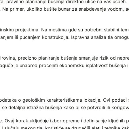
ljišta, pravilno planiranje bušenja direktno utiče na vaš usp
 Na primer, ukoliko bušite bunar za snabdevanje vodom, ad
skim projektima. Na mestima gde su potrebni stabilni temelji
njem ili pucanjem konstrukcija. Ispravna analiza tla omogu
irovina, precizno planiranje bušenja smanjuje rizik od nep
guće je unapred proceniti ekonomsku isplativost bušenja i
odataka o geološkim karakteristikama lokacije. Ovi podaci s
 se detaljna istražna bušenja kako bi se potvrdili ili korigov
je. Ovaj korak uključuje izbor opreme i definisanje ključnih
. U slučaju mekog tla, koristiće se drugačiji alati i tehnike 