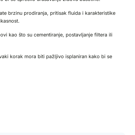
rzinu prodiranja, pritisak fluida i karakteristike
ikasnost.
i kao što su cementiranje, postavljanje filtera ili
aki korak mora biti pažljivo isplaniran kako bi se