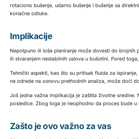
rotaciono bušenje, udarno bušenje i bušenje sa direktni
konačne odluke.
Implikacije
Nepotpuno ili loše planiranje može dovesti do brojnih
ili stvaranjem nestabilnih uslova u bušotini. Pored t
Tehnički aspekti, kao što su pritisak fluida za ispiranje
ne odrede na osnovu prethodnih analiza, može doći do 
Još jedna važna implikacija je zaštita životne sredine.
posledice. Zbog toga je neophodno da proces bude u s
Zašto je ovo važno za vas