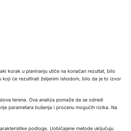
ki korak u planiranju utiče na konačan rezultat, bilo
koji će rezultirati željenim ishodom, bilo da je to izvor
 uslova terena. Ova analiza pomaže da se odredi
vanje parametara bušenja i procenu mogućih rizika. Na
karakteristike podloge. Uobičajene metode uključuju