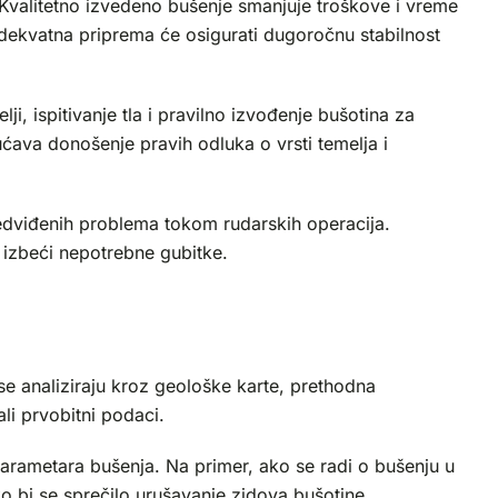
eh. Kvalitetno izvedeno bušenje smanjuje troškove i vreme
ekvatna priprema će osigurati dugoročnu stabilnost
, ispitivanje tla i pravilno izvođenje bušotina za
ćava donošenje pravih odluka o vrsti temelja i
redviđenih problema tokom rudarskih operacija.
 izbeći nepotrebne gubitke.
e analiziraju kroz geološke karte, prethodna
ali prvobitni podaci.
 parametara bušenja. Na primer, ako se radi o bušenju u
kako bi se sprečilo urušavanje zidova bušotine.