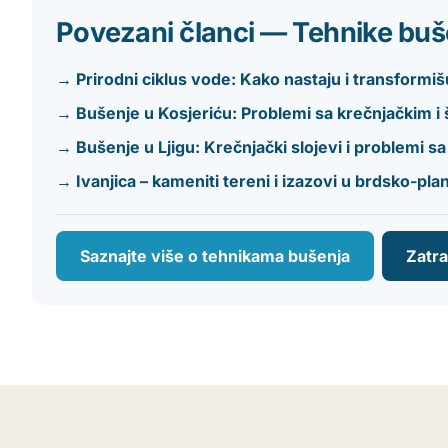
Povezani članci — Tehnike buš
→ Prirodni ciklus vode: Kako nastaju i transformišu
→ Bušenje u Kosjeriću: Problemi sa krečnjačkim i 
→ Bušenje u Ljigu: Krečnjački slojevi i problemi 
→ Ivanjica – kameniti tereni i izazovi u brdsko-pl
Saznajte više o tehnikama bušenja
Zatr