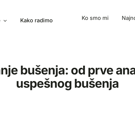
Ko smo mi
Najno
e
Kako radimo
anje bušenja: od prve ana
uspešnog bušenja