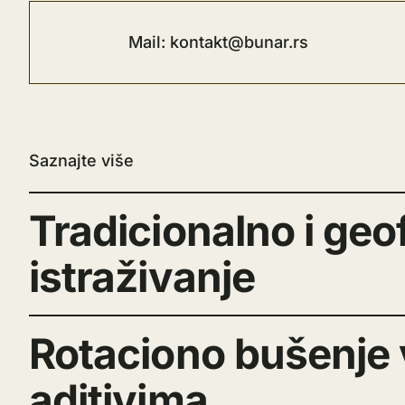
Mail: kontakt@bunar.rs
Saznajte više
Tradicionalno i geo
istraživanje
Rotaciono bušenje
aditivima