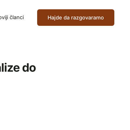
viji članci
Hajde da razgovaramo
lize do