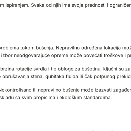
m ispiranjem. Svaka od njih ima svoje prednosti i ograničenj
 problema tokom bušenja. Nepravilno određena lokacija može
oga, izbor neodgovarajuće opreme može povećati troškove i 
, brzina rotacije svrdla i tip obloge za bušotinu, ključni su 
obrušavanja stena, gubitaka fluida ili čak potpunog prekid
 Nekontrolisano ili nepravilno bušenje može izazvati zagađe
kladu sa svim propisima i ekološkim standardima.