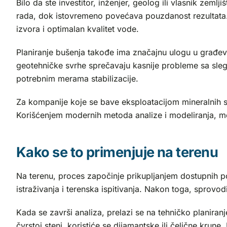
Bilo da ste investitor, inženjer, geolog ili vlasnik zem
rada, dok istovremeno povećava pouzdanost rezultata.
izvora i optimalan kvalitet vode.
Planiranje bušenja takođe ima značajnu ulogu u građevin
geotehničke svrhe sprečavaju kasnije probleme sa slega
potrebnim merama stabilizacije.
Za kompanije koje se bave eksploatacijom mineralnih s
Korišćenjem modernih metoda analize i modeliranja, mo
Kako se to primenjuje na terenu
Na terenu, proces započinje prikupljanjem dostupnih p
istraživanja i terenska ispitivanja. Nakon toga, sprovodi
Kada se završi analiza, prelazi se na tehničko planiran
čvrstoj steni, koristiće se dijamantske ili čelične krune