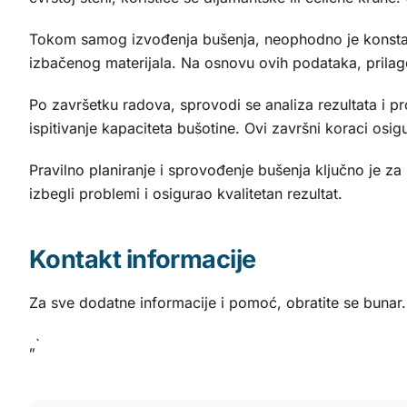
Tokom samog izvođenja bušenja, neophodno je konstantn
izbačenog materijala. Na osnovu ovih podataka, prilag
Po završetku radova, sprovodi se analiza rezultata i pro
ispitivanje kapaciteta bušotine. Ovi završni koraci osi
Pravilno planiranje i sprovođenje bušenja ključno je za
izbegli problemi i osigurao kvalitetan rezultat.
Kontakt informacije
Za sve dodatne informacije i pomoć, obratite se bunar.
„`