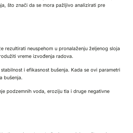
a, što znači da se mora pažljivo analizirati pre
 rezultirati neuspehom u pronalaženju željenog sloja
produžiti vreme izvođenja radova.
za stabilnost i efikasnost bušenja. Kada se ovi parametri
a bušenja.
nje podzemnih voda, eroziju tla i druge negativne