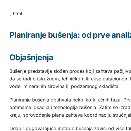
„`html
Planiranje bušenja: od prve ana
Objašnjenja
Bušenje predstavlja složen proces koji zahteva pažljivo
da se radi o istražnom, tehničkom ili eksploatacionom bu
vode, mineralnih sirovina ili podzemnog skladišta.
Planiranje bušenja obuhvata nekoliko ključnih faza. Pr
optimalna lokacija i tehnologija bušenja. Zatim se izr
kraju, sprovođenje plana zahteva koordinaciju stručnjaka
Odabir odgovarajuće metode bušenja zavisi od više fakt