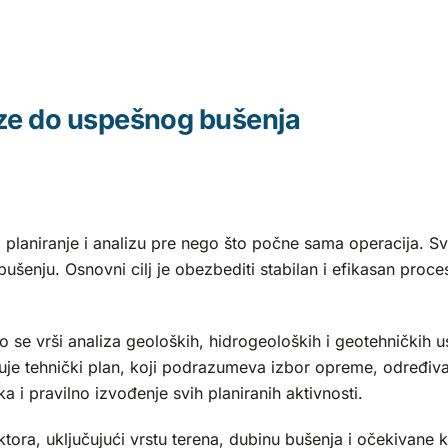
lize do uspešnog bušenja
 planiranje i analizu pre nego što počne sama operacija. Sva
šenju. Osnovni cilj je obezbediti stabilan i efikasan proces 
vo se vrši analiza geoloških, hidrogeoloških i geotehničkih
ađuje tehnički plan, koji podrazumeva izbor opreme, određi
 i pravilno izvođenje svih planiranih aktivnosti.
ora, uključujući vrstu terena, dubinu bušenja i očekivane 