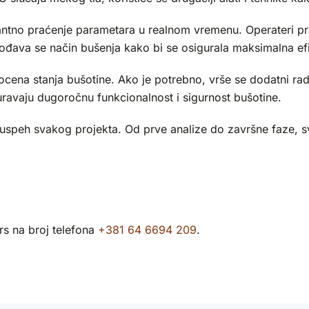
o praćenje parametara u realnom vremenu. Operateri prate b
ođava se način bušenja kako bi se osigurala maksimalna ef
cena stanja bušotine. Ako je potrebno, vrše se dodatni radov
guravaju dugoročnu funkcionalnost i sigurnost bušotine.
 uspeh svakog projekta. Od prve analize do završne faze, sv
rs na broj telefona
+381 64 6694 209
.