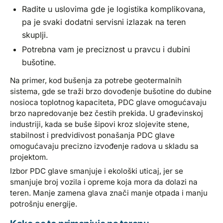
Radite u uslovima gde je logistika komplikovana,
pa je svaki dodatni servisni izlazak na teren
skuplji.
Potrebna vam je preciznost u pravcu i dubini
bušotine.
Na primer, kod bušenja za potrebe geotermalnih
sistema, gde se traži brzo dovođenje bušotine do dubine
nosioca toplotnog kapaciteta, PDC glave omogućavaju
brzo napredovanje bez čestih prekida. U građevinskoj
industriji, kada se buše šipovi kroz slojevite stene,
stabilnost i predvidivost ponašanja PDC glave
omogućavaju precizno izvođenje radova u skladu sa
projektom.
Izbor PDC glave smanjuje i ekološki uticaj, jer se
smanjuje broj vozila i opreme koja mora da dolazi na
teren. Manje zamena glava znači manje otpada i manju
potrošnju energije.