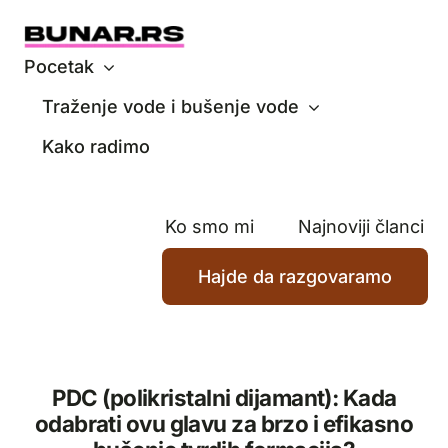
Skip
to
content
Pocetak
Traženje vode i bušenje vode
Kako radimo
Ko smo mi
Najnoviji članci
Hajde da razgovaramo
PDC (polikristalni dijamant): Kada
odabrati ovu glavu za brzo i efikasno