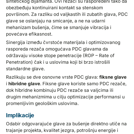
sintetičkog dijamanta. Ovi rezači su raspoređeni tako da
obezbeđuju kontinuirani kontakt sa stenskom
površinom. Za razliku od valjkastih ili zubatih glava, PDC
glave se oslanjaju na smicanje, a ne na udarni
mehanizam bušenja, čime se smanjuje vibracija i
povećava efikasnost.
Sinergija između čvrstoće materijala i optimizovanog
rasporeda rezača omogućava PDC glavama da
održavaju visoke stope penetracije (ROP – Rate of
Penetration) čak i u uslovima koji bi brzo istrošili
standardne glave.
Razlikuju se dve osnovne vrste PDC glava:
fiksne glave
i
hibridne glave
. Fiksne glave koriste samo PDC rezače,
dok hibridne kombinuju PDC rezače sa valjcima ili
drugim mehanizmima u cilju optimizacije performansi u
promenljivim geološkim uslovima.
Implikacije
Odabir odgovarajuće glave za bušenje direktno utiče na
trajanje projekta, kvalitet jezgra, potrošnju energije i