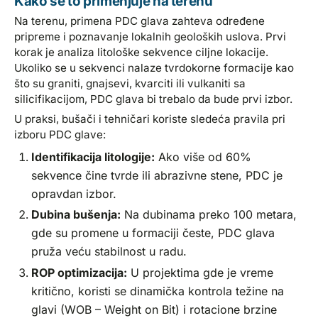
Kako se to primenjuje na terenu
Na terenu, primena PDC glava zahteva određene
pripreme i poznavanje lokalnih geoloških uslova. Prvi
korak je analiza litološke sekvence ciljne lokacije.
Ukoliko se u sekvenci nalaze tvrdokorne formacije kao
što su graniti, gnajsevi, kvarciti ili vulkaniti sa
silicifikacijom, PDC glava bi trebalo da bude prvi izbor.
U praksi, bušači i tehničari koriste sledeća pravila pri
izboru PDC glave:
Identifikacija litologije:
Ako više od 60%
sekvence čine tvrde ili abrazivne stene, PDC je
opravdan izbor.
Dubina bušenja:
Na dubinama preko 100 metara,
gde su promene u formaciji česte, PDC glava
pruža veću stabilnost u radu.
ROP optimizacija:
U projektima gde je vreme
kritično, koristi se dinamička kontrola težine na
glavi (WOB – Weight on Bit) i rotacione brzine