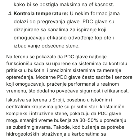
kako bi se postigla maksimalna efikasnost.
Kontrola temperature:
U nekim formacijama
dolazi do pregrevanja glave. PDC glave su
dizajnirane sa kanalima za ispiranje koji
omogućavaju efikasno odvođenje toplote i
izbacivanje odsečene stene.
Na terenu se pokazalo da PDC glave najbolje
funkcionišu kada su uparene sa sistemima za kontrolu
pritiska u bušotini i preciznim sistemima za merenje
opterećenja. Moderne PDC glave često sadrže i senzore
koji omogućavaju praćenje performansi u realnom
vremenu, što dodatno povećava sigurnost i efikasnost.
Iskustva sa terena u Srbiji, posebno u istočnim i
centralnim krajevima gde su prisutni stari kristalinični
kompleks i intruzivne stene, pokazuju da PDC glave
mogu smanjiti vreme bušenja za 30–50% u poređenju
sa zubatim glavama. Takođe, kod bušenja za potrebe
hidrogeoloških istraživanja u karbonatima sa