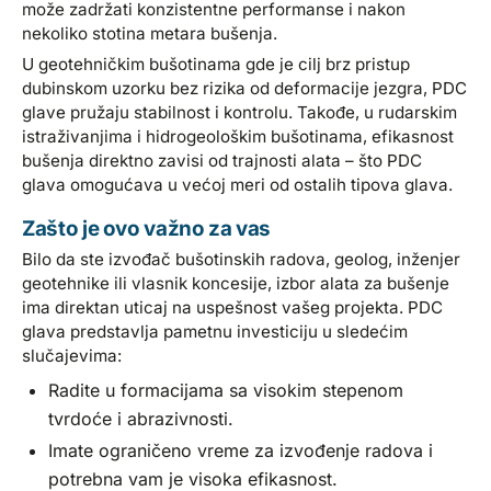
može zadržati konzistentne performanse i nakon
nekoliko stotina metara bušenja.
U geotehničkim bušotinama gde je cilj brz pristup
dubinskom uzorku bez rizika od deformacije jezgra, PDC
glave pružaju stabilnost i kontrolu. Takođe, u rudarskim
istraživanjima i hidrogeološkim bušotinama, efikasnost
bušenja direktno zavisi od trajnosti alata – što PDC
glava omogućava u većoj meri od ostalih tipova glava.
Zašto je ovo važno za vas
Bilo da ste izvođač bušotinskih radova, geolog, inženjer
geotehnike ili vlasnik koncesije, izbor alata za bušenje
ima direktan uticaj na uspešnost vašeg projekta. PDC
glava predstavlja pametnu investiciju u sledećim
slučajevima:
Radite u formacijama sa visokim stepenom
tvrdoće i abrazivnosti.
Imate ograničeno vreme za izvođenje radova i
potrebna vam je visoka efikasnost.