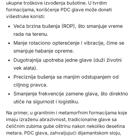
ukupne troškove izvođenja bušotine. U tvrdim
formacijama, korišćenje PDC glave može doneti
višestruke koristi:
Veća brzina bušenja (ROP), što smanjuje vreme
rada na terenu.
Manje rotaciono opterećenje i vibracije, čime se
smanjuje habanje opreme.
Dugotrajnija upotreba jedne glave (duži životni
vek alata).
Preciznija bušenja sa manjim odstupanjem od
ciljnog pravca.
Smanjenje frekvencije zamene glava, što direktno
utiče na sigurnost i logistiku.
Na primer, u granitnim i metamorfnim formacijama koje
imaju izraženu abrazivnost, tradicionalne glave sa
čeličnim zubima gube oštrinu nakon nekoliko desetina
metara. PDC glava, zahvaljujući dijamantskom sloju,