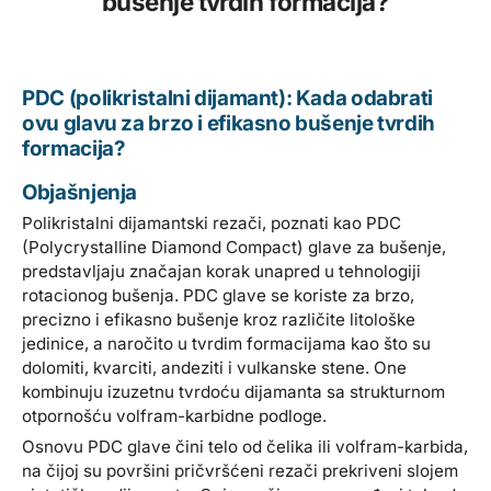
bušenje tvrdih formacija?
PDC (polikristalni dijamant): Kada odabrati
ovu glavu za brzo i efikasno bušenje tvrdih
formacija?
Objašnjenja
Polikristalni dijamantski rezači, poznati kao PDC
(Polycrystalline Diamond Compact) glave za bušenje,
predstavljaju značajan korak unapred u tehnologiji
rotacionog bušenja. PDC glave se koriste za brzo,
precizno i efikasno bušenje kroz različite litološke
jedinice, a naročito u tvrdim formacijama kao što su
dolomiti, kvarciti, andeziti i vulkanske stene. One
kombinuju izuzetnu tvrdoću dijamanta sa strukturnom
otpornošću volfram-karbidne podloge.
Osnovu PDC glave čini telo od čelika ili volfram-karbida,
na čijoj su površini pričvršćeni rezači prekriveni slojem