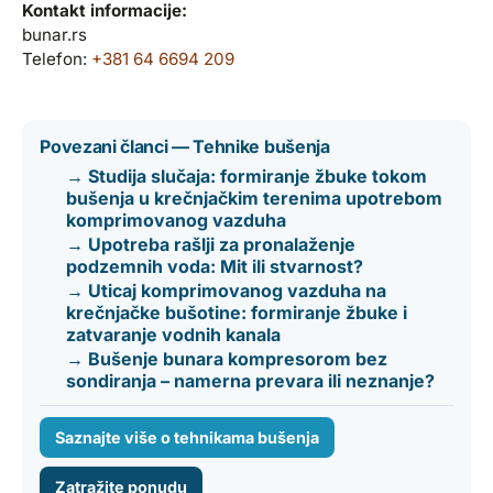
Kontakt informacije:
bunar.rs
Telefon:
+381 64 6694 209
Povezani članci — Tehnike bušenja
→ Studija slučaja: formiranje žbuke tokom
bušenja u krečnjačkim terenima upotrebom
komprimovanog vazduha
→ Upotreba rašlji za pronalaženje
podzemnih voda: Mit ili stvarnost?
→ Uticaj komprimovanog vazduha na
krečnjačke bušotine: formiranje žbuke i
zatvaranje vodnih kanala
→ Bušenje bunara kompresorom bez
sondiranja – namerna prevara ili neznanje?
Saznajte više o tehnikama bušenja
Zatražite ponudu