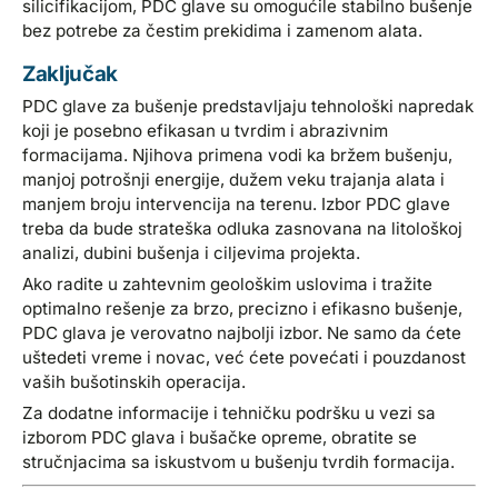
silicifikacijom, PDC glave su omogućile stabilno bušenje
bez potrebe za čestim prekidima i zamenom alata.
Zaključak
PDC glave za bušenje predstavljaju tehnološki napredak
koji je posebno efikasan u tvrdim i abrazivnim
formacijama. Njihova primena vodi ka bržem bušenju,
manjoj potrošnji energije, dužem veku trajanja alata i
manjem broju intervencija na terenu. Izbor PDC glave
treba da bude strateška odluka zasnovana na litološkoj
analizi, dubini bušenja i ciljevima projekta.
Ako radite u zahtevnim geološkim uslovima i tražite
optimalno rešenje za brzo, precizno i efikasno bušenje,
PDC glava je verovatno najbolji izbor. Ne samo da ćete
uštedeti vreme i novac, već ćete povećati i pouzdanost
vaših bušotinskih operacija.
Za dodatne informacije i tehničku podršku u vezi sa
izborom PDC glava i bušačke opreme, obratite se
stručnjacima sa iskustvom u bušenju tvrdih formacija.