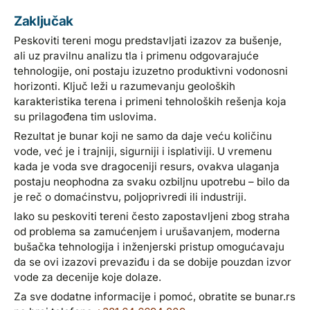
Zaključak
Peskoviti tereni mogu predstavljati izazov za bušenje,
ali uz pravilnu analizu tla i primenu odgovarajuće
tehnologije, oni postaju izuzetno produktivni vodonosni
horizonti. Ključ leži u razumevanju geoloških
karakteristika terena i primeni tehnoloških rešenja koja
su prilagođena tim uslovima.
Rezultat je bunar koji ne samo da daje veću količinu
vode, već je i trajniji, sigurniji i isplativiji. U vremenu
kada je voda sve dragoceniji resurs, ovakva ulaganja
postaju neophodna za svaku ozbiljnu upotrebu – bilo da
je reč o domaćinstvu, poljoprivredi ili industriji.
Iako su peskoviti tereni često zapostavljeni zbog straha
od problema sa zamućenjem i urušavanjem, moderna
bušačka tehnologija i inženjerski pristup omogućavaju
da se ovi izazovi prevaziđu i da se dobije pouzdan izvor
vode za decenije koje dolaze.
Za sve dodatne informacije i pomoć, obratite se bunar.rs