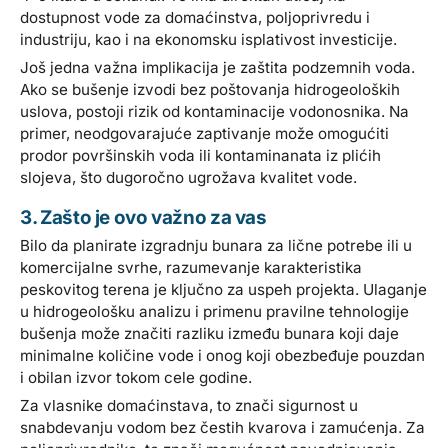
dostupnost vode za domaćinstva, poljoprivredu i
industriju, kao i na ekonomsku isplativost investicije.
Još jedna važna implikacija je zaštita podzemnih voda.
Ako se bušenje izvodi bez poštovanja hidrogeoloških
uslova, postoji rizik od kontaminacije vodonosnika. Na
primer, neodgovarajuće zaptivanje može omogućiti
prodor površinskih voda ili kontaminanata iz plićih
slojeva, što dugoročno ugrožava kvalitet vode.
3. Zašto je ovo važno za vas
Bilo da planirate izgradnju bunara za lične potrebe ili u
komercijalne svrhe, razumevanje karakteristika
peskovitog terena je ključno za uspeh projekta. Ulaganje
u hidrogeološku analizu i primenu pravilne tehnologije
bušenja može značiti razliku između bunara koji daje
minimalne količine vode i onog koji obezbeđuje pouzdan
i obilan izvor tokom cele godine.
Za vlasnike domaćinstava, to znači sigurnost u
snabdevanju vodom bez čestih kvarova i zamućenja. Za