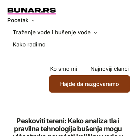
Skip
to
content
Pocetak
Traženje vode i bušenje vode
Kako radimo
Ko smo mi
Najnoviji članci
Hajde da razgovaramo
Peskoviti tereni: Kako analiza tla i
pravilna tehnologija bušenja mogu