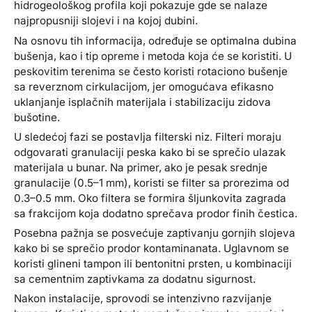
hidrogeološkog profila koji pokazuje gde se nalaze
najpropusniji slojevi i na kojoj dubini.
Na osnovu tih informacija, određuje se optimalna dubina
bušenja, kao i tip opreme i metoda koja će se koristiti. U
peskovitim terenima se često koristi rotaciono bušenje
sa reverznom cirkulacijom, jer omogućava efikasno
uklanjanje isplačnih materijala i stabilizaciju zidova
bušotine.
U sledećoj fazi se postavlja filterski niz. Filteri moraju
odgovarati granulaciji peska kako bi se sprečio ulazak
materijala u bunar. Na primer, ako je pesak srednje
granulacije (0.5–1 mm), koristi se filter sa prorezima od
0.3–0.5 mm. Oko filtera se formira šljunkovita zagrada
sa frakcijom koja dodatno sprečava prodor finih čestica.
Posebna pažnja se posvećuje zaptivanju gornjih slojeva
kako bi se sprečio prodor kontaminanata. Uglavnom se
koristi glineni tampon ili bentonitni prsten, u kombinaciji
sa cementnim zaptivkama za dodatnu sigurnost.
Nakon instalacije, sprovodi se intenzivno razvijanje