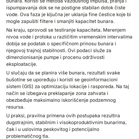
bunara. Koristi se metoda vazdušnog impulsa, pranja i
ispumpavanja dok se ne postigne stabilan dotok čiste
vode. Ova faza je ključna jer uklanja fine čestice koje bi
mogle zapušiti filtere i smanjiti kapacitet bunara.
Na kraju, sprovodi se testiranje kapaciteta. Merenjem
nivoa vode i protoka u različitim vremenskim intervalima
dobija se podatak o specifičnom prinosu bunara i
njegovoj trajnoj stabilnosti. Ovi podaci služe za
dimenzionisanje pumpe i procenu održivosti
eksploatacije.
U slučaju da se planira više bunara, rezultati svake
bušotine se upoređuju i koristi se geoinformacioni
sistem (GIS) za optimizaciju lokacije i rasporeda. Na taj
način se izbegava preklapanje zona zahvata i
obezbeđuje maksimalno iskorišćenje podzemnog
resursa.
U praksi, pravilna primena ovih postupaka rezultira
dugotrajnim, stabilnim i visokoproduktivnim bunarima,
čak i u uslovima peskovitog i potencijalno
problematičnog tla.