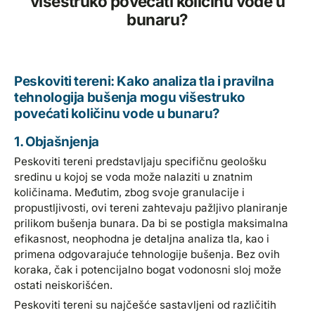
višestruko povećati količinu vode u
bunaru?
Peskoviti tereni: Kako analiza tla i pravilna
tehnologija bušenja mogu višestruko
povećati količinu vode u bunaru?
1. Objašnjenja
Peskoviti tereni predstavljaju specifičnu geološku
sredinu u kojoj se voda može nalaziti u znatnim
količinama. Međutim, zbog svoje granulacije i
propustljivosti, ovi tereni zahtevaju pažljivo planiranje
prilikom bušenja bunara. Da bi se postigla maksimalna
efikasnost, neophodna je detaljna analiza tla, kao i
primena odgovarajuće tehnologije bušenja. Bez ovih
koraka, čak i potencijalno bogat vodonosni sloj može
ostati neiskorišćen.
Peskoviti tereni su najčešće sastavljeni od različitih