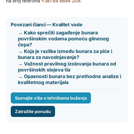
na broj telefona
+381 64 6694 209
.
Povezani članci — Kvalitet vode
→ Kako sprečiti zagađenje bunara
površinskim vodama pomoću glinenog
čepa?
→ Koja je razlika između bunara za piće i
bunara za navodnjavanje?
→ Važnost pravilnog izolovanja bunara od
površinskih slojeva tla
→ Opasnosti bunara bez prethodne analize i
kvalitetnog materijala
Saznajte više o tehnikama bušenja
Zatražite ponudu