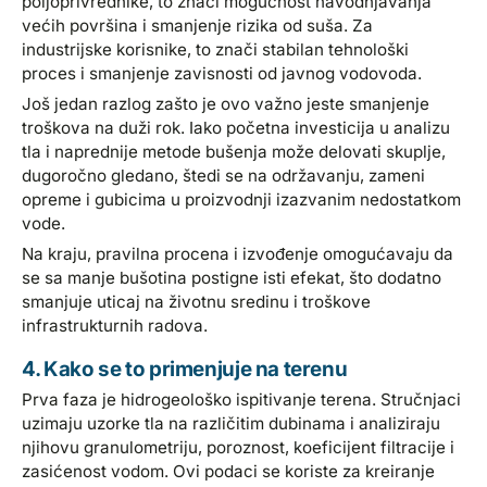
poljoprivrednike, to znači mogućnost navodnjavanja
većih površina i smanjenje rizika od suša. Za
industrijske korisnike, to znači stabilan tehnološki
proces i smanjenje zavisnosti od javnog vodovoda.
Još jedan razlog zašto je ovo važno jeste smanjenje
troškova na duži rok. Iako početna investicija u analizu
tla i naprednije metode bušenja može delovati skuplje,
dugoročno gledano, štedi se na održavanju, zameni
opreme i gubicima u proizvodnji izazvanim nedostatkom
vode.
Na kraju, pravilna procena i izvođenje omogućavaju da
se sa manje bušotina postigne isti efekat, što dodatno
smanjuje uticaj na životnu sredinu i troškove
infrastrukturnih radova.
4. Kako se to primenjuje na terenu
Prva faza je hidrogeološko ispitivanje terena. Stručnjaci
uzimaju uzorke tla na različitim dubinama i analiziraju
njihovu granulometriju, poroznost, koeficijent filtracije i
zasićenost vodom. Ovi podaci se koriste za kreiranje