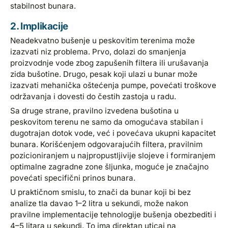
stabilnost bunara.
2. Implikacije
Neadekvatno bušenje u peskovitim terenima može
izazvati niz problema. Prvo, dolazi do smanjenja
proizvodnje vode zbog zapušenih filtera ili urušavanja
zida bušotine. Drugo, pesak koji ulazi u bunar može
izazvati mehanička oštećenja pumpe, povećati troškove
održavanja i dovesti do čestih zastoja u radu.
Sa druge strane, pravilno izvedena bušotina u
peskovitom terenu ne samo da omogućava stabilan i
dugotrajan dotok vode, već i povećava ukupni kapacitet
bunara. Korišćenjem odgovarajućih filtera, pravilnim
pozicioniranjem u najpropustljivije slojeve i formiranjem
optimalne zagradne zone šljunka, moguće je značajno
povećati specifični prinos bunara.
U praktičnom smislu, to znači da bunar koji bi bez
analize tla davao 1–2 litra u sekundi, može nakon
pravilne implementacije tehnologije bušenja obezbediti i
4–5 litara u sekundi. To ima direktan uticaj na