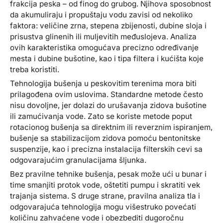
frakcija peska – od finog do grubog. Njihova sposobnost
da akumuliraju i propuštaju vodu zavisi od nekoliko
faktora: veličine zrna, stepena zbijenosti, dubine sloja i
prisustva glinenih ili muljevitih međuslojeva. Analiza
ovih karakteristika omogućava precizno određivanje
mesta i dubine bušotine, kao i tipa filtera i kućišta koje
treba koristiti.
Tehnologija bušenja u peskovitim terenima mora biti
prilagođena ovim uslovima. Standardne metode često
nisu dovoljne, jer dolazi do urušavanja zidova bušotine
ili zamućivanja vode. Zato se koriste metode poput
rotacionog bušenja sa direktnim ili reverznim ispiranjem,
bušenje sa stabilizacijom zidova pomoću bentonitske
suspenzije, kao i precizna instalacija filterskih cevi sa
odgovarajućim granulacijama šljunka.
Bez pravilne tehnike bušenja, pesak može ući u bunar i
time smanjiti protok vode, oštetiti pumpu i skratiti vek
trajanja sistema. S druge strane, pravilna analiza tla i
odgovarajuća tehnologija mogu višestruko povećati
količinu zahvaćene vode i obezbediti dugoročnu