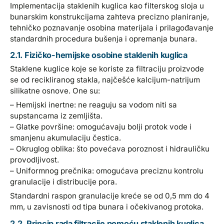
Implementacija staklenih kuglica kao filterskog sloja u
bunarskim konstrukcijama zahteva precizno planiranje,
tehničko poznavanje osobina materijala i prilagođavanje
standardnih procedura bušenja i opremanja bunara.
2.1. Fizičko-hemijske osobine staklenih kuglica
Staklene kuglice koje se koriste za filtraciju proizvode
se od recikliranog stakla, najčešće kalcijum-natrijum
silikatne osnove. One su:
– Hemijski inertne: ne reaguju sa vodom niti sa
supstancama iz zemljišta.
– Glatke površine: omogućavaju bolji protok vode i
smanjenu akumulaciju čestica.
– Okruglog oblika: što povećava poroznost i hidrauličku
provodljivost.
– Uniformnog prečnika: omogućava preciznu kontrolu
granulacije i distribucije pora.
Standardni raspon granulacije kreće se od 0,5 mm do 4
mm, u zavisnosti od tipa bunara i očekivanog protoka.
2.2. Princip rada filtracije pomoću staklenih kuglica