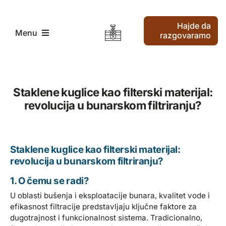
Skip
to
Hajde da
content
Menu
razgovaramo
Pocetak
Staklene kuglice kao filterski materijal:
revolucija u bunarskom filtriranju?
Traženje vode i bušenje vode
Kako radimo
Staklene kuglice kao filterski materijal:
revolucija u bunarskom filtriranju?
Ko smo mi
1. O čemu se radi?
U oblasti bušenja i eksploatacije bunara, kvalitet vode i
Najnoviji članci
efikasnost filtracije predstavljaju ključne faktore za
dugotrajnost i funkcionalnost sistema. Tradicionalno,