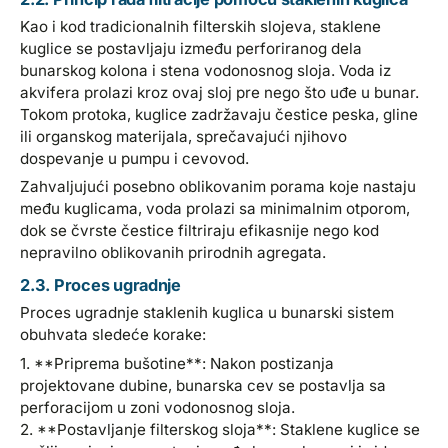
Kao i kod tradicionalnih filterskih slojeva, staklene
kuglice se postavljaju između perforiranog dela
bunarskog kolona i stena vodonosnog sloja. Voda iz
akvifera prolazi kroz ovaj sloj pre nego što uđe u bunar.
Tokom protoka, kuglice zadržavaju čestice peska, gline
ili organskog materijala, sprečavajući njihovo
dospevanje u pumpu i cevovod.
Zahvaljujući posebno oblikovanim porama koje nastaju
među kuglicama, voda prolazi sa minimalnim otporom,
dok se čvrste čestice filtriraju efikasnije nego kod
nepravilno oblikovanih prirodnih agregata.
2.3. Proces ugradnje
Proces ugradnje staklenih kuglica u bunarski sistem
obuhvata sledeće korake:
1. **Priprema bušotine**: Nakon postizanja
projektovane dubine, bunarska cev se postavlja sa
perforacijom u zoni vodonosnog sloja.
2. **Postavljanje filterskog sloja**: Staklene kuglice se