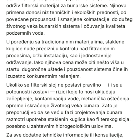
održiv filterski materijal za bunarske sisteme. Njihova
primena donosi niz tehničkih i ekoloških prednosti, od
povećane propusnosti i smanjene kolmatacije, do dužeg
životnog veka bunarskih sistema i očuvanja kvaliteta
podzemnih voda.
U poređenju sa tradicionalnim materijalima, staklene
kuglice nude precizniju kontrolu nad filtracionim
procesima, bržu instalaciju, kao i jednostavnije
održavanje. Iako njihova cena može biti nešto viša u
startu, dugoročne uštede i pouzdanost sistema čine ih
izuzetno konkurentnim rešenjem.
Ukoliko se filterski sloj ne postavi pravilno — ili se u
potpunosti izostavi — rizici koje to nosi uključuju
začepljenje, kontaminaciju vode, mehanička oštećenja
opreme i skraćenje životnog veka bunara. Zato je
preporučljivo da se već u fazi projektovanja bunara
razmotri upotreba staklenih kuglica kao filterskog sloja,
posebno u zahtevnim hidrogeološkim uslovima.
Za sve dodatne tehničke informacije ili konsultacije,