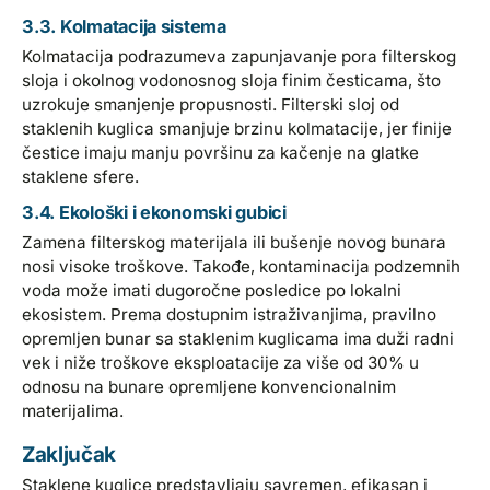
3.3. Kolmatacija sistema
Kolmatacija podrazumeva zapunjavanje pora filterskog
sloja i okolnog vodonosnog sloja finim česticama, što
uzrokuje smanjenje propusnosti. Filterski sloj od
staklenih kuglica smanjuje brzinu kolmatacije, jer finije
čestice imaju manju površinu za kačenje na glatke
staklene sfere.
3.4. Ekološki i ekonomski gubici
Zamena filterskog materijala ili bušenje novog bunara
nosi visoke troškove. Takođe, kontaminacija podzemnih
voda može imati dugoročne posledice po lokalni
ekosistem. Prema dostupnim istraživanjima, pravilno
opremljen bunar sa staklenim kuglicama ima duži radni
vek i niže troškove eksploatacije za više od 30% u
odnosu na bunare opremljene konvencionalnim
materijalima.
Zaključak
Staklene kuglice predstavljaju savremen, efikasan i