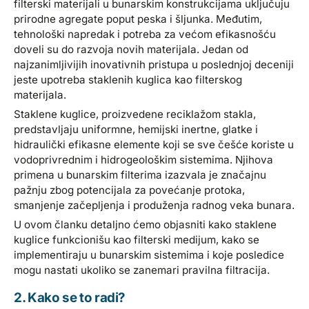
filterski materijali u bunarskim konstrukcijama uključuju
prirodne agregate poput peska i šljunka. Međutim,
tehnološki napredak i potreba za većom efikasnošću
doveli su do razvoja novih materijala. Jedan od
najzanimljivijih inovativnih pristupa u poslednjoj deceniji
jeste upotreba staklenih kuglica kao filterskog
materijala.
Staklene kuglice, proizvedene reciklažom stakla,
predstavljaju uniformne, hemijski inertne, glatke i
hidraulički efikasne elemente koji se sve češće koriste u
vodoprivrednim i hidrogeološkim sistemima. Njihova
primena u bunarskim filterima izazvala je značajnu
pažnju zbog potencijala za povećanje protoka,
smanjenje začepljenja i produženja radnog veka bunara.
U ovom članku detaljno ćemo objasniti kako staklene
kuglice funkcionišu kao filterski medijum, kako se
implementiraju u bunarskim sistemima i koje posledice
mogu nastati ukoliko se zanemari pravilna filtracija.
2. Kako se to radi?