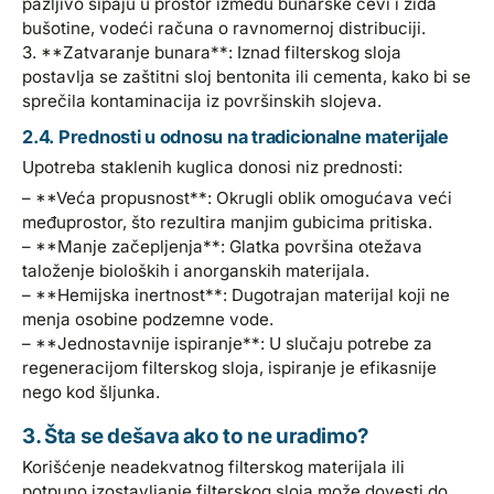
pažljivo sipaju u prostor između bunarske cevi i zida
bušotine, vodeći računa o ravnomernoj distribuciji.
3. **Zatvaranje bunara**: Iznad filterskog sloja
postavlja se zaštitni sloj bentonita ili cementa, kako bi se
sprečila kontaminacija iz površinskih slojeva.
2.4. Prednosti u odnosu na tradicionalne materijale
Upotreba staklenih kuglica donosi niz prednosti:
– **Veća propusnost**: Okrugli oblik omogućava veći
međuprostor, što rezultira manjim gubicima pritiska.
– **Manje začepljenja**: Glatka površina otežava
taloženje bioloških i anorganskih materijala.
– **Hemijska inertnost**: Dugotrajan materijal koji ne
menja osobine podzemne vode.
– **Jednostavnije ispiranje**: U slučaju potrebe za
regeneracijom filterskog sloja, ispiranje je efikasnije
nego kod šljunka.
3. Šta se dešava ako to ne uradimo?
Korišćenje neadekvatnog filterskog materijala ili
potpuno izostavljanje filterskog sloja može dovesti do