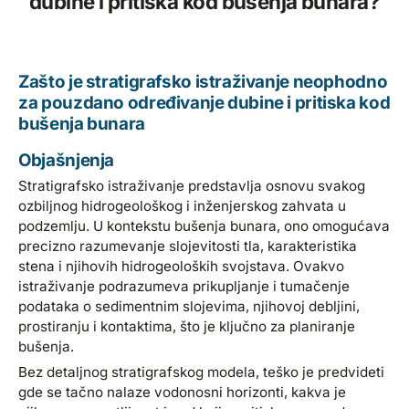
dubine i pritiska kod bušenja bunara?
Zašto je stratigrafsko istraživanje neophodno
za pouzdano određivanje dubine i pritiska kod
bušenja bunara
Objašnjenja
Stratigrafsko istraživanje predstavlja osnovu svakog
ozbiljnog hidrogeološkog i inženjerskog zahvata u
podzemlju. U kontekstu bušenja bunara, ono omogućava
precizno razumevanje slojevitosti tla, karakteristika
stena i njihovih hidrogeoloških svojstava. Ovakvo
istraživanje podrazumeva prikupljanje i tumačenje
podataka o sedimentnim slojevima, njihovoj debljini,
prostiranju i kontaktima, što je ključno za planiranje
bušenja.
Bez detaljnog stratigrafskog modela, teško je predvideti
gde se tačno nalaze vodonosni horizonti, kakva je