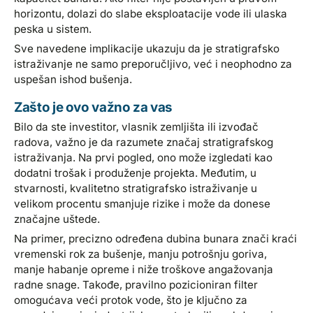
horizontu, dolazi do slabe eksploatacije vode ili ulaska
peska u sistem.
Sve navedene implikacije ukazuju da je stratigrafsko
istraživanje ne samo preporučljivo, već i neophodno za
uspešan ishod bušenja.
Zašto je ovo važno za vas
Bilo da ste investitor, vlasnik zemljišta ili izvođač
radova, važno je da razumete značaj stratigrafskog
istraživanja. Na prvi pogled, ono može izgledati kao
dodatni trošak i produženje projekta. Međutim, u
stvarnosti, kvalitetno stratigrafsko istraživanje u
velikom procentu smanjuje rizike i može da donese
značajne uštede.
Na primer, precizno određena dubina bunara znači kraći
vremenski rok za bušenje, manju potrošnju goriva,
manje habanje opreme i niže troškove angažovanja
radne snage. Takođe, pravilno pozicioniran filter
omogućava veći protok vode, što je ključno za