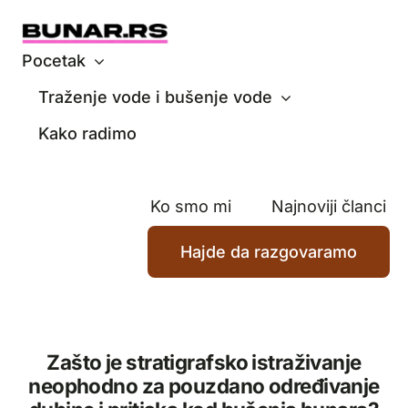
Skip
to
content
Pocetak
Traženje vode i bušenje vode
Kako radimo
Ko smo mi
Najnoviji članci
Hajde da razgovaramo
Zašto je stratigrafsko istraživanje
neophodno za pouzdano određivanje