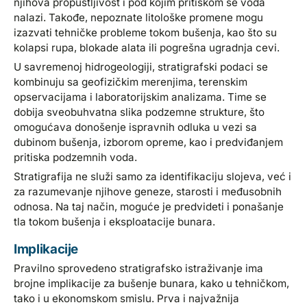
njihova propustljivost i pod kojim pritiskom se voda
nalazi. Takođe, nepoznate litološke promene mogu
izazvati tehničke probleme tokom bušenja, kao što su
kolapsi rupa, blokade alata ili pogrešna ugradnja cevi.
U savremenoj hidrogeologiji, stratigrafski podaci se
kombinuju sa geofizičkim merenjima, terenskim
opservacijama i laboratorijskim analizama. Time se
dobija sveobuhvatna slika podzemne strukture, što
omogućava donošenje ispravnih odluka u vezi sa
dubinom bušenja, izborom opreme, kao i predviđanjem
pritiska podzemnih voda.
Stratigrafija ne služi samo za identifikaciju slojeva, već i
za razumevanje njihove geneze, starosti i međusobnih
odnosa. Na taj način, moguće je predvideti i ponašanje
tla tokom bušenja i eksploatacije bunara.
Implikacije
Pravilno sprovedeno stratigrafsko istraživanje ima
brojne implikacije za bušenje bunara, kako u tehničkom,
tako i u ekonomskom smislu. Prva i najvažnija