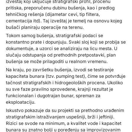
izveštaj koji uključuje stratigrafski profil, procenu
pritiska, preporučenu dubinu bušenja, kao i predlog
tehničkog rešenja (dijametar cevi, tip filtera,
cementacija itd). Taj izveštaj je temelj na osnovu kojeg
bušači planiraju operacije na terenu.
Tokom samog bušenja, stratigrafski podaci se
konstantno prate i dopunjuju. Svaki sloj koji se probija se
dokumentuje, a uzorci se analiziraju na licu mesta. U
slučaju odstupanja od prethodnih pretpostavki, plan
bušenja se može prilagoditi u realnom vremenu.
Na kraju, po završetku bušenja, izvodi se testiranje
kapaciteta bunara (tzv. pumping test), čime se potvrđuje
tačnost stratigrafskih i hidrogeoloških procena. Ukoliko
su sve faze pravilno sprovedene, krajnji rezultat je
funkcionalan i dugotrajan bunar, spreman za
eksploataciju.
Iskustvo pokazuje da su projekti sa prethodno urađenim
stratigrafskim istraživanjem uspešniji, brži i jeftiniji.
Rizici se svode na minimum, a kvalitet vode i kapacitet
bunara su znatno bolji u poređenju sa improvizovanim