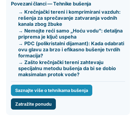
Povezani članci — Tehnike bušenja
→ Krečnjački tereni i komprimirani vazduh:
rešenja za sprečavanje zatvaranja vodnih
kanala zbog žbuke
→ Nemojte reći samo „Hoću vodu”: detaljna
priprema je ključ uspeha
→ PDC (polikristalni dijamant): Kada odabrati
ovu glavu za brzo i efikasno bušenje tvrdih
formacija?
→ Zašto krečnjački tereni zahtevaju
specijalnu metodu bušenja da bi se dobio
maksimalan protok vode?
Saznajte više o tehnikama bušenja
Zatražite ponudu