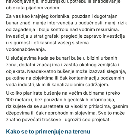
navodnjavanje, industrijsku upotrebu ili snabdevanje
objekata pijaćom vodom.
Za vas kao krajnjeg korisnika, pouzdan i dugotrajan
bunar znači manje intervencija u budućnosti, manji rizik
od zagađenja i bolju kontrolu nad vodnim resursima.
Investicija u stratigrafski pregled je zapravo investicija
u sigurnost i efikasnost vašeg sistema
vodosnabdevanja.
U slučajevima kada se bunari buše u blizini urbanih
zona, dodatni značaj ima i zaštita okolnog zemljišta i
objekata. Neadekvatno bušenje može izazvati sleganja,
pukotine na objektima ili čak kontaminaciju podzemnih
voda industrijskim ili kanalizacionim sadržajem.
Ukoliko planirate bušenje na većim dubinama (preko
100 metara), bez pouzdanih geoloških informacija,
rizikujete da se susretnete sa visokim pritiscima, gasnim
džepovima ili čak neprohodnim slojevima. Sve to može
znatno povećati troškove i ugroziti ceo projekat.
Kako se to primenjuje na terenu