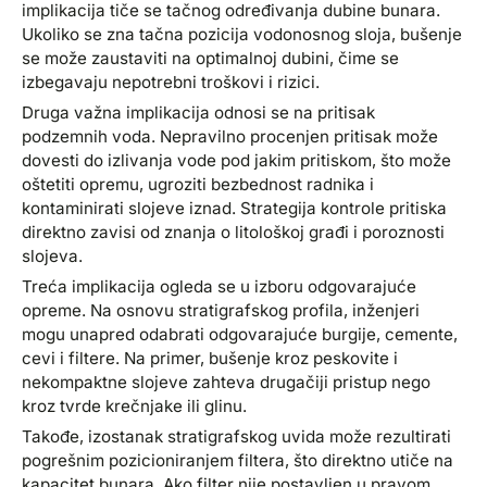
implikacija tiče se tačnog određivanja dubine bunara.
Ukoliko se zna tačna pozicija vodonosnog sloja, bušenje
se može zaustaviti na optimalnoj dubini, čime se
izbegavaju nepotrebni troškovi i rizici.
Druga važna implikacija odnosi se na pritisak
podzemnih voda. Nepravilno procenjen pritisak može
dovesti do izlivanja vode pod jakim pritiskom, što može
oštetiti opremu, ugroziti bezbednost radnika i
kontaminirati slojeve iznad. Strategija kontrole pritiska
direktno zavisi od znanja o litološkoj građi i poroznosti
slojeva.
Treća implikacija ogleda se u izboru odgovarajuće
opreme. Na osnovu stratigrafskog profila, inženjeri
mogu unapred odabrati odgovarajuće burgije, cemente,
cevi i filtere. Na primer, bušenje kroz peskovite i
nekompaktne slojeve zahteva drugačiji pristup nego
kroz tvrde krečnjake ili glinu.
Takođe, izostanak stratigrafskog uvida može rezultirati
pogrešnim pozicioniranjem filtera, što direktno utiče na
kapacitet bunara. Ako filter nije postavljen u pravom