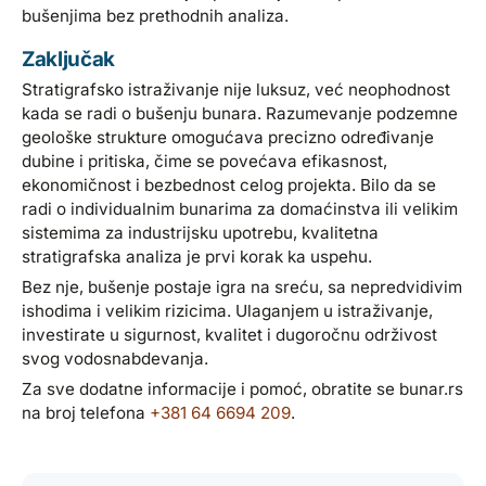
bušenjima bez prethodnih analiza.
Zaključak
Stratigrafsko istraživanje nije luksuz, već neophodnost
kada se radi o bušenju bunara. Razumevanje podzemne
geološke strukture omogućava precizno određivanje
dubine i pritiska, čime se povećava efikasnost,
ekonomičnost i bezbednost celog projekta. Bilo da se
radi o individualnim bunarima za domaćinstva ili velikim
sistemima za industrijsku upotrebu, kvalitetna
stratigrafska analiza je prvi korak ka uspehu.
Bez nje, bušenje postaje igra na sreću, sa nepredvidivim
ishodima i velikim rizicima. Ulaganjem u istraživanje,
investirate u sigurnost, kvalitet i dugoročnu održivost
svog vodosnabdevanja.
Za sve dodatne informacije i pomoć, obratite se bunar.rs
na broj telefona
+381 64 6694 209
.