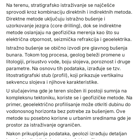
Na terenu, stratigrafsko istraživanje se najčešće
sprovodi kroz kombinaciju direktnih i indirektnih metoda.
Direktne metode uključuju istražno bušenje i
uzorkovanje jezgra (core drilling), dok se indirektne
metode oslanjaju na geofizička merenja kao što su
električna otpornost, seizmička refrakcija i geoelektrika.
Istražno bušenje se obično izvodi pre glavnog bušenja
bunara. Tokom tog procesa, geolog beleži promene u
litologiji, prisustvo vode, boju slojeva, poroznost i druge
parametre. Na osnovu tih podataka, izrađuje se tzv.
litostratigrafski stub (profil), koji prikazuje vertikalnu
sekvencu slojeva i njihove karakteristike.
U slučajevima gde je teren složen ili postoji sumnja na
kompleksnu tektoniku, koriste se i geofizičke metode. Na
primer, geoelektrično profilisanje može otkriti dubinu do
vodonosnog horizonta bez potrebe za bušenjem. Ove
metode su posebno korisne u urbanim sredinama gde je
prostor za istraživanje ograničen.
Nakon prikupljanja podataka, geolozi izrađuju detaljan