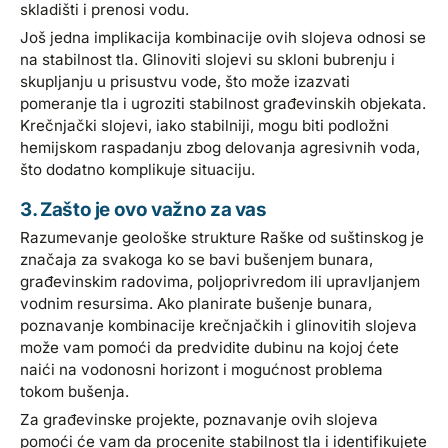
skladišti i prenosi vodu.
Još jedna implikacija kombinacije ovih slojeva odnosi se
na stabilnost tla. Glinoviti slojevi su skloni bubrenju i
skupljanju u prisustvu vode, što može izazvati
pomeranje tla i ugroziti stabilnost građevinskih objekata.
Krečnjački slojevi, iako stabilniji, mogu biti podložni
hemijskom raspadanju zbog delovanja agresivnih voda,
što dodatno komplikuje situaciju.
3. Zašto je ovo važno za vas
Razumevanje geološke strukture Raške od suštinskog je
značaja za svakoga ko se bavi bušenjem bunara,
građevinskim radovima, poljoprivredom ili upravljanjem
vodnim resursima. Ako planirate bušenje bunara,
poznavanje kombinacije krečnjačkih i glinovitih slojeva
može vam pomoći da predvidite dubinu na kojoj ćete
naići na vodonosni horizont i mogućnost problema
tokom bušenja.
Za građevinske projekte, poznavanje ovih slojeva
pomoći će vam da procenite stabilnost tla i identifikujete