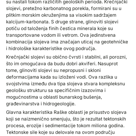
su nastali tokom različitih geoloških perioda. Krečnjački
slojevi, pretežno karbonatnog porekla, formirani su u
plitkim morskim okruženjima sa visokim sadržajem
kalcijum-karbonata. S druge strane, glinoviti slojevi
potiču od taloženja finih čestica minerala koje su
transportovane vodom ili vetrom. Ova jedinstvena
kombinacija slojeva ima značajan uticaj na geotehničke
i hidrološke karakteristike ovog područja.
Krečnjački slojevi su obično čvrsti i stabilni, ali porozni,
što im omogućava da budu dobri akviferi. Nasuprot
tome, glinoviti slojevi su nepropusni i skloni
deformacijama kada su izloženi vodi. Ova razlika u
svojstvima između dva tipa slojeva stvara kompleksnu
geološku strukturu sa specifičnim izazovima i
mogućnostima u oblasti bunarskog bušenja,
građevinarstva i hidrogeologije.
Glavna karakteristika Raške oblasti je prisustvo slojeva
koji se naizmenično smenjuju, što je rezultat tektonskih
procesa, erozije i sedimentacije tokom miliona godina.
Tektonske sile koje su delovale na ovom području