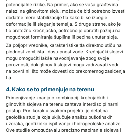
potencijalne rizike. Na primer, ako se vaša građevina
nalazi na glinovitom sloju, možda će biti potrebno izvesti
dodatne mere stabilizacije tla kako bi se izbegle
deformacije ili sleganje temelja. S druge strane, ako je
tlo pretežno krečnjačko, potrebno je obratiti pažnju na
mogućnost formiranja šupljina ili pećina unutar sloja.
Za poljoprivrednike, karakteristike tla direktno utiču na
plodnost zemljišta i dostupnost vode. Krečnjački slojevi
mogu omogućiti lakše navodnjavanje zbog svoje
poroznosti, dok glinoviti slojevi mogu zadržavati vodu
na površini, što može dovesti do prekomernog zasićenja
tla.
4. Kako se to primenjuje na terenu
Primenjivanje znanja o kombinaciji krečnjačkih i
glinovitih slojeva na terenu zahteva interdisciplinarni
pristup. Prvi korak u svakom projektu je detaljna
geološka studija koja uključuje analizu bušotinskih
uzoraka, geofizička ispitivanja i hidrogeološke analize.
Ove studije omogućavaju precizno mapiranje slojeva i