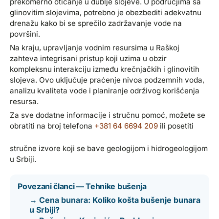
prekomerno oticanje u dublje slojeve. U područjima sa
glinovitim slojevima, potrebno je obezbediti adekvatnu
drenažu kako bi se sprečilo zadržavanje vode na
površini.
Na kraju, upravljanje vodnim resursima u Raškoj
zahteva integrisani pristup koji uzima u obzir
kompleksnu interakciju između krečnjačkih i glinovitih
slojeva. Ovo uključuje praćenje nivoa podzemnih voda,
analizu kvaliteta vode i planiranje održivog korišćenja
resursa.
Za sve dodatne informacije i stručnu pomoć, možete se
obratiti na broj telefona
+381 64 6694 209
ili posetiti
stručne izvore koji se bave geologijom i hidrogeologijom
u Srbiji.
Povezani članci — Tehnike bušenja
→ Cena bunara: Koliko košta bušenje bunara
u Srbiji?