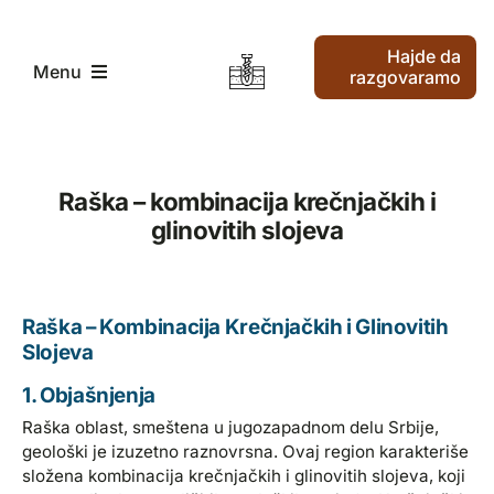
Skip
to
Hajde da
content
Menu
razgovaramo
Pocetak
Raška – kombinacija krečnjačkih i
glinovitih slojeva
Traženje vode i bušenje vode
Kako radimo
Raška – Kombinacija Krečnjačkih i Glinovitih
Slojeva
Ko smo mi
1. Objašnjenja
Raška oblast, smeštena u jugozapadnom delu Srbije,
Najnoviji članci
geološki je izuzetno raznovrsna. Ovaj region karakteriše
složena kombinacija krečnjačkih i glinovitih slojeva, koji