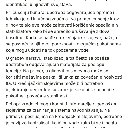
identifikaciju njihovih svojstava.
Pri bušenju bunara, upotreba odgovarajuće opreme i
tehnika je od ključnog značaja. Na primer, bušenje kroz
glinovite slojeve može zahtevati korišćenje specijalnih
stabilizatora kako bi se sprečilo urušavanje zidova
bušotine. Kada se naiđe na krečnjačke slojeve, pažnja
se posvećuje njihovoj poroznosti i mogućim pukotinama
koje mogu uticati na tok podzemne vode.
U građevinarstvu, stabilizacija tla često se postiže
upotrebom odgovarajućih materijala za podlogu i
temelje. Na primer, u glinovitim slojevima može se
koristiti mešavina peska i šljunka za povećanje nosivosti
tla. U krečnjačkim slojevima može biti potrebno
injektiranje cementne suspenzije kako bi se popunile
pukotine i povećala stabilnost.
Poljoprivrednici mogu koristiti informacije o geološkim
slojevima za planiranje sistema navodnjavanja. Na
primer, u područjima sa krečnjačkim slojevima, potrebno
je pažljivo kontrolisati količinu vode kako bi se izbeglo