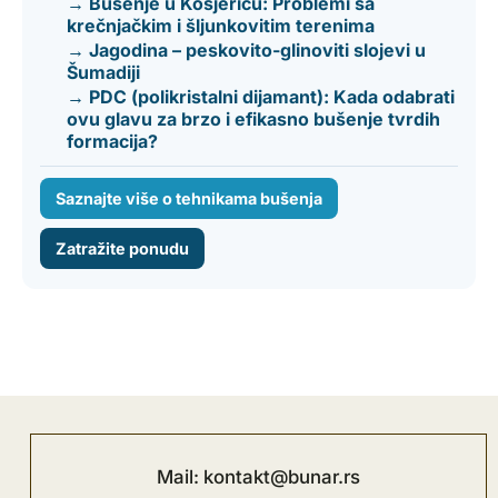
→ Bušenje u Kosjeriću: Problemi sa
krečnjačkim i šljunkovitim terenima
→ Jagodina – peskovito-glinoviti slojevi u
Šumadiji
→ PDC (polikristalni dijamant): Kada odabrati
ovu glavu za brzo i efikasno bušenje tvrdih
formacija?
Saznajte više o tehnikama bušenja
Zatražite ponudu
Mail: kontakt@bunar.rs