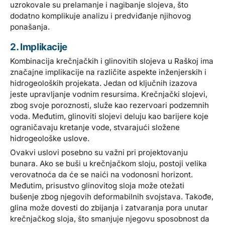
uzrokovale su prelamanje i nagibanje slojeva, što
dodatno komplikuje analizu i predviđanje njihovog
ponašanja.
2. Implikacije
Kombinacija krečnjačkih i glinovitih slojeva u Raškoj ima
značajne implikacije na različite aspekte inženjerskih i
hidrogeoloških projekata. Jedan od ključnih izazova
jeste upravljanje vodnim resursima. Krečnjački slojevi,
zbog svoje poroznosti, služe kao rezervoari podzemnih
voda. Međutim, glinoviti slojevi deluju kao barijere koje
ograničavaju kretanje vode, stvarajući složene
hidrogeološke uslove.
Ovakvi uslovi posebno su važni pri projektovanju
bunara. Ako se buši u krečnjačkom sloju, postoji velika
verovatnoća da će se naići na vodonosni horizont.
Međutim, prisustvo glinovitog sloja može otežati
bušenje zbog njegovih deformabilnih svojstava. Takođe,
glina može dovesti do zbijanja i zatvaranja pora unutar
krečnjačkog sloja, što smanjuje njegovu sposobnost da