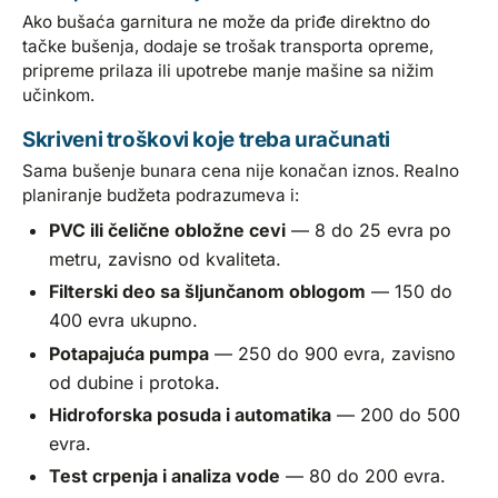
Ako bušaća garnitura ne može da priđe direktno do
tačke bušenja, dodaje se trošak transporta opreme,
pripreme prilaza ili upotrebe manje mašine sa nižim
učinkom.
Skriveni troškovi koje treba uračunati
Sama bušenje bunara cena nije konačan iznos. Realno
planiranje budžeta podrazumeva i:
PVC ili čelične obložne cevi
— 8 do 25 evra po
metru, zavisno od kvaliteta.
Filterski deo sa šljunčanom oblogom
— 150 do
400 evra ukupno.
Potapajuća pumpa
— 250 do 900 evra, zavisno
od dubine i protoka.
Hidroforska posuda i automatika
— 200 do 500
evra.
Test crpenja i analiza vode
— 80 do 200 evra.