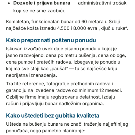
Dozvole i prijava bunara
— administrativni trošak
koji se ne sme zaobići.
Kompletan, funkcionalan bunar od 60 metara u Srbiji
najčešće košta između 4.500 i 8.000 evra „ključ u ruke“.
Kako prepoznati poštenu ponudu
Iskusan izvođač uvek daje pisanu ponudu u kojoj je
jasno razdvojeno: cena po metru bušenja, cena obloge,
cena pumpe i pratećih radova. Izbegavajte ponude u
kojima sve stoji kao „paušal“ — tu se najčešće kriju
neprijatna iznenađenja.
Tražite reference, fotografije prethodnih radova i
garanciju na izvedene radove od minimum 12 meseci.
Ozbiljne firme imaju registrovanu delatnost, izdaju
račun i prijavljuju bunar nadležnim organima.
Kako uštedeti bez gubitka kvaliteta
Ušteda na bušenju bunara ne znači traženje najjeftinijeg
ponuđača, nego pametno planiranje: