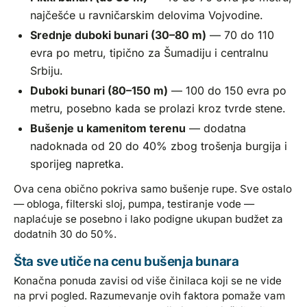
najčešće u ravničarskim delovima Vojvodine.
Srednje duboki bunari (30–80 m)
— 70 do 110
evra po metru, tipično za Šumadiju i centralnu
Srbiju.
Duboki bunari (80–150 m)
— 100 do 150 evra po
metru, posebno kada se prolazi kroz tvrde stene.
Bušenje u kamenitom terenu
— dodatna
nadoknada od 20 do 40% zbog trošenja burgija i
sporijeg napretka.
Ova cena obično pokriva samo bušenje rupe. Sve ostalo
— obloga, filterski sloj, pumpa, testiranje vode —
naplaćuje se posebno i lako podigne ukupan budžet za
dodatnih 30 do 50%.
Šta sve utiče na cenu bušenja bunara
Konačna ponuda zavisi od više činilaca koji se ne vide
na prvi pogled. Razumevanje ovih faktora pomaže vam