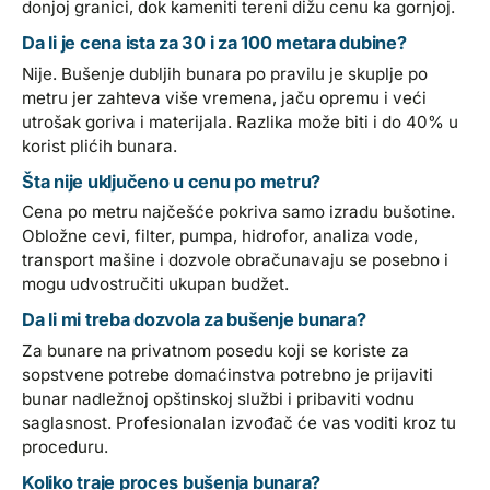
donjoj granici, dok kameniti tereni dižu cenu ka gornjoj.
Da li je cena ista za 30 i za 100 metara dubine?
Nije. Bušenje dubljih bunara po pravilu je skuplje po
metru jer zahteva više vremena, jaču opremu i veći
utrošak goriva i materijala. Razlika može biti i do 40% u
korist plićih bunara.
Šta nije uključeno u cenu po metru?
Cena po metru najčešće pokriva samo izradu bušotine.
Obložne cevi, filter, pumpa, hidrofor, analiza vode,
transport mašine i dozvole obračunavaju se posebno i
mogu udvostručiti ukupan budžet.
Da li mi treba dozvola za bušenje bunara?
Za bunare na privatnom posedu koji se koriste za
sopstvene potrebe domaćinstva potrebno je prijaviti
bunar nadležnoj opštinskoj službi i pribaviti vodnu
saglasnost. Profesionalan izvođač će vas voditi kroz tu
proceduru.
Koliko traje proces bušenja bunara?