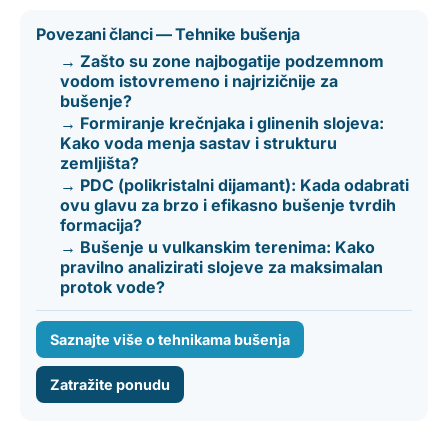
Povezani članci — Tehnike bušenja
→ Zašto su zone najbogatije podzemnom
vodom istovremeno i najrizičnije za
bušenje?
→ Formiranje krečnjaka i glinenih slojeva:
Kako voda menja sastav i strukturu
zemljišta?
→ PDC (polikristalni dijamant): Kada odabrati
ovu glavu za brzo i efikasno bušenje tvrdih
formacija?
→ Bušenje u vulkanskim terenima: Kako
pravilno analizirati slojeve za maksimalan
protok vode?
Saznajte više o tehnikama bušenja
Zatražite ponudu