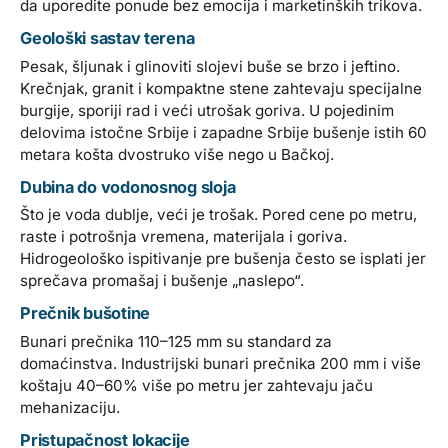
da uporedite ponude bez emocija i marketinških trikova.
Geološki sastav terena
Pesak, šljunak i glinoviti slojevi bušе se brzo i jeftino.
Krečnjak, granit i kompaktne stene zahtevaju specijalne
burgije, sporiji rad i veći utrošak goriva. U pojedinim
delovima istočne Srbije i zapadne Srbije bušenje istih 60
metara košta dvostruko više nego u Bačkoj.
Dubina do vodonosnog sloja
Što je voda dublje, veći je trošak. Pored cene po metru,
raste i potrošnja vremena, materijala i goriva.
Hidrogeološko ispitivanje pre bušenja često se isplati jer
sprečava promašaj i bušenje „naslepo“.
Prečnik bušotine
Bunari prečnika 110–125 mm su standard za
domaćinstva. Industrijski bunari prečnika 200 mm i više
koštaju 40–60% više po metru jer zahtevaju jaču
mehanizaciju.
Pristupačnost lokacije