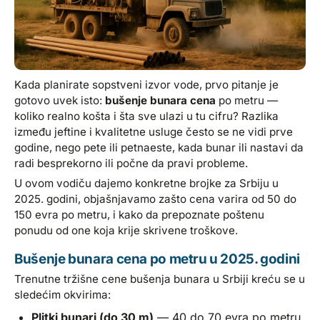
Kada planirate sopstveni izvor vode, prvo pitanje je
gotovo uvek isto:
bušenje bunara cena
po metru —
koliko realno košta i šta sve ulazi u tu cifru? Razlika
između jeftine i kvalitetne usluge često se ne vidi prve
godine, nego pete ili petnaeste, kada bunar ili nastavi da
radi besprekorno ili počne da pravi probleme.
U ovom vodiču dajemo konkretne brojke za Srbiju u
2025. godini, objašnjavamo zašto cena varira od 50 do
150 evra po metru, i kako da prepoznate poštenu
ponudu od one koja krije skrivene troškove.
Bušenje bunara cena po metru u 2025. godini
Trenutne tržišne cene bušenja bunara u Srbiji kreću se u
sledećim okvirima:
Plitki bunari (do 30 m)
— 40 do 70 evra po metru,