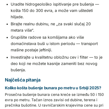
Uradite hidrogeološko ispitivanje pre bušenja —
košta 150 do 300 evra, a može vam uštedeti
hiljade.
Birajte realnu dubinu, ne „za svaki slučaj 20
metara više“.
Grupišite radove sa komšijama ako više
domaćinstava buši u istom periodu — transport
mašine postaje jeftiniji.
Investirajte u kvalitetnu obložnu cev i filter — to je
deo koji ne možete kasnije zameniti bez novog
bušenja.
Najčešća pitanja
Koliko košta bušenje bunara po metru u Srbiji 2025?
Prosečna bušenje bunara cena kreće se između 50 i 150
evra po metru. Tačan iznos zavisi od dubine, terena i
prečnika bušotine. U ravničarskim krajevima cene su pri