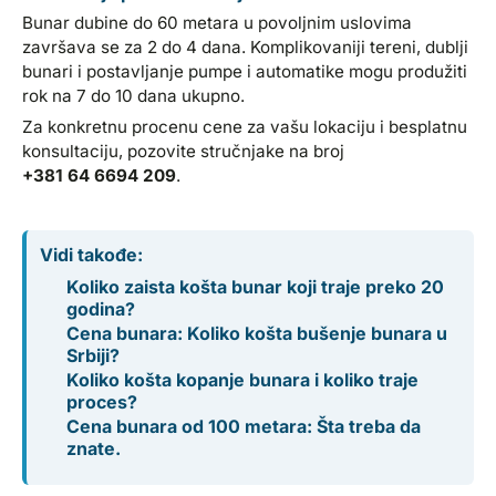
Bunar dubine do 60 metara u povoljnim uslovima
završava se za 2 do 4 dana. Komplikovaniji tereni, dublji
bunari i postavljanje pumpe i automatike mogu produžiti
rok na 7 do 10 dana ukupno.
Za konkretnu procenu cene za vašu lokaciju i besplatnu
konsultaciju, pozovite stručnjake na broj
+381 64 6694 209
.
Vidi takođe:
Koliko zaista košta bunar koji traje preko 20
godina?
Cena bunara: Koliko košta bušenje bunara u
Srbiji?
Koliko košta kopanje bunara i koliko traje
proces?
Cena bunara od 100 metara: Šta treba da
znate.