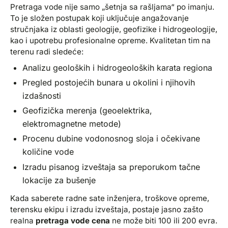
Pretraga vode nije samo „šetnja sa rašljama“ po imanju.
To je složen postupak koji uključuje angažovanje
stručnjaka iz oblasti geologije, geofizike i hidrogeologije,
kao i upotrebu profesionalne opreme. Kvalitetan tim na
terenu radi sledeće:
Analizu geoloških i hidrogeoloških karata regiona
Pregled postojećih bunara u okolini i njihovih
izdašnosti
Geofizička merenja (geoelektrika,
elektromagnetne metode)
Procenu dubine vodonosnog sloja i očekivane
količine vode
Izradu pisanog izveštaja sa preporukom tačne
lokacije za bušenje
Kada saberete radne sate inženjera, troškove opreme,
terensku ekipu i izradu izveštaja, postaje jasno zašto
realna
pretraga vode cena
ne može biti 100 ili 200 evra.