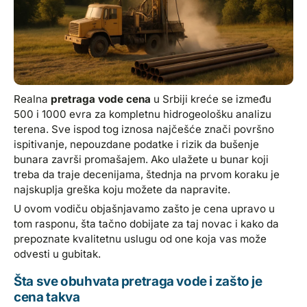
Realna
pretraga vode cena
u Srbiji kreće se između
500 i 1000 evra za kompletnu hidrogeološku analizu
terena. Sve ispod tog iznosa najčešće znači površno
ispitivanje, nepouzdane podatke i rizik da bušenje
bunara završi promašajem. Ako ulažete u bunar koji
treba da traje decenijama, štednja na prvom koraku je
najskuplja greška koju možete da napravite.
U ovom vodiču objašnjavamo zašto je cena upravo u
tom rasponu, šta tačno dobijate za taj novac i kako da
prepoznate kvalitetnu uslugu od one koja vas može
odvesti u gubitak.
Šta sve obuhvata pretraga vode i zašto je
cena takva