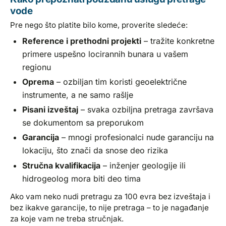
vode
Pre nego što platite bilo kome, proverite sledeće:
Reference i prethodni projekti
– tražite konkretne
primere uspešno locirannih bunara u vašem
regionu
Oprema
– ozbiljan tim koristi geoelektrične
instrumente, a ne samo rašlje
Pisani izveštaj
– svaka ozbiljna pretraga završava
se dokumentom sa preporukom
Garancija
– mnogi profesionalci nude garanciju na
lokaciju, što znači da snose deo rizika
Stručna kvalifikacija
– inženjer geologije ili
hidrogeolog mora biti deo tima
Ako vam neko nudi pretragu za 100 evra bez izveštaja i
bez ikakve garancije, to nije pretraga – to je nagađanje
za koje vam ne treba stručnjak.