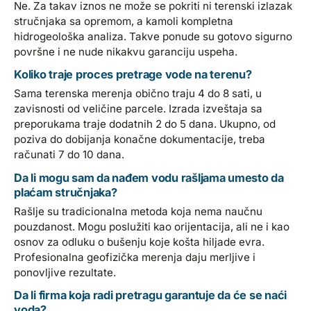
Ne. Za takav iznos ne može se pokriti ni terenski izlazak
stručnjaka sa opremom, a kamoli kompletna
hidrogeološka analiza. Takve ponude su gotovo sigurno
površne i ne nude nikakvu garanciju uspeha.
Koliko traje proces pretrage vode na terenu?
Sama terenska merenja obično traju 4 do 8 sati, u
zavisnosti od veličine parcele. Izrada izveštaja sa
preporukama traje dodatnih 2 do 5 dana. Ukupno, od
poziva do dobijanja konačne dokumentacije, treba
računati 7 do 10 dana.
Da li mogu sam da nađem vodu rašljama umesto da
plaćam stručnjaka?
Rašlje su tradicionalna metoda koja nema naučnu
pouzdanost. Mogu poslužiti kao orijentacija, ali ne i kao
osnov za odluku o bušenju koje košta hiljade evra.
Profesionalna geofizička merenja daju merljive i
ponovljive rezultate.
Da li firma koja radi pretragu garantuje da će se naći
voda?