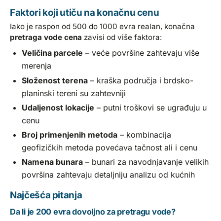
Faktori koji utiču na konačnu cenu
Iako je raspon od 500 do 1000 evra realan, konačna
pretraga vode cena
zavisi od više faktora:
Veličina parcele
– veće površine zahtevaju više
merenja
Složenost terena
– kraška područja i brdsko-
planinski tereni su zahtevniji
Udaljenost lokacije
– putni troškovi se ugrađuju u
cenu
Broj primenjenih metoda
– kombinacija
geofizičkih metoda povećava tačnost ali i cenu
Namena bunara
– bunari za navodnjavanje velikih
površina zahtevaju detaljniju analizu od kućnih
Najčešća pitanja
Da li je 200 evra dovoljno za pretragu vode?