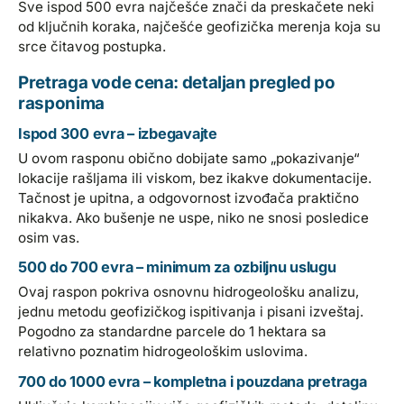
Sve ispod 500 evra najčešće znači da preskačete neki
od ključnih koraka, najčešće geofizička merenja koja su
srce čitavog postupka.
Pretraga vode cena: detaljan pregled po
rasponima
Ispod 300 evra – izbegavajte
U ovom rasponu obično dobijate samo „pokazivanje“
lokacije rašljama ili viskom, bez ikakve dokumentacije.
Tačnost je upitna, a odgovornost izvođača praktično
nikakva. Ako bušenje ne uspe, niko ne snosi posledice
osim vas.
500 do 700 evra – minimum za ozbiljnu uslugu
Ovaj raspon pokriva osnovnu hidrogeološku analizu,
jednu metodu geofizičkog ispitivanja i pisani izveštaj.
Pogodno za standardne parcele do 1 hektara sa
relativno poznatim hidrogeološkim uslovima.
700 do 1000 evra – kompletna i pouzdana pretraga