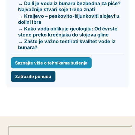
→ Da li je voda iz bunara bezbedna za piće?
Najvažnije stvari koje treba znati
→ Kraljevo – peskovito-šljunkoviti slojevi u
dolini Ibra
→ Kako voda oblikuje geologiju: Od čvrste
stene preko krečnjaka do slojeva gline
→ Zašto je važno testirati kvalitet vode iz
bunara?
Saznajte više o tehnikama bušenja
Zatražite ponudu