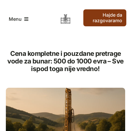
Skip
to
Hajde da
content
Menu
razgovaramo
Pocetak
Cena kompletne i pouzdane pretrage
vode za bunar: 500 do 1000 evra – Sve
Traženje vode i bušenje vode
ispod toga nije vredno!
Kako radimo
Ko smo mi
Najnoviji članci