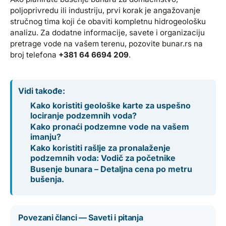
poljoprivredu ili industriju, prvi korak je angažovanje
stručnog tima koji će obaviti kompletnu hidrogeološku
analizu. Za dodatne informacije, savete i organizaciju
pretrage vode na vašem terenu, pozovite bunar.rs na
broj telefona
+381 64 6694 209
.
Vidi takođe:
Kako koristiti geološke karte za uspešno
lociranje podzemnih voda?
Kako pronaći podzemne vode na vašem
imanju?
Kako koristiti rašlje za pronalaženje
podzemnih voda: Vodič za početnike
Busenje bunara – Detaljna cena po metru
bušenja.
Povezani članci — Saveti i pitanja