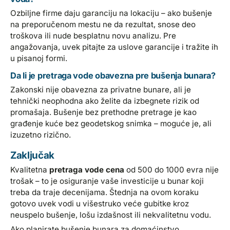
Ozbiljne firme daju garanciju na lokaciju – ako bušenje
na preporučenom mestu ne da rezultat, snose deo
troškova ili nude besplatnu novu analizu. Pre
angažovanja, uvek pitajte za uslove garancije i tražite ih
u pisanoj formi.
Da li je pretraga vode obavezna pre bušenja bunara?
Zakonski nije obavezna za privatne bunare, ali je
tehnički neophodna ako želite da izbegnete rizik od
promašaja. Bušenje bez prethodne pretrage je kao
građenje kuće bez geodetskog snimka – moguće je, ali
izuzetno rizično.
Zaključak
Kvalitetna
pretraga vode cena
od 500 do 1000 evra nije
trošak – to je osiguranje vaše investicije u bunar koji
treba da traje decenijama. Štednja na ovom koraku
gotovo uvek vodi u višestruko veće gubitke kroz
neuspelo bušenje, lošu izdašnost ili nekvalitetnu vodu.
Ako planirate bušenje bunara za domaćinstvo,