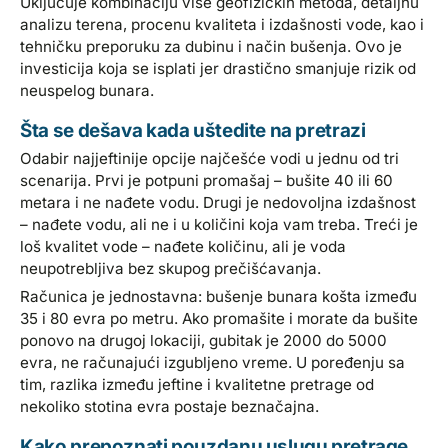
Uključuje kombinaciju više geofizičkih metoda, detaljnu
analizu terena, procenu kvaliteta i izdašnosti vode, kao i
tehničku preporuku za dubinu i način bušenja. Ovo je
investicija koja se isplati jer drastično smanjuje rizik od
neuspelog bunara.
Šta se dešava kada uštedite na pretrazi
Odabir najjeftinije opcije najčešće vodi u jednu od tri
scenarija. Prvi je potpuni promašaj – bušite 40 ili 60
metara i ne nađete vodu. Drugi je nedovoljna izdašnost
– nađete vodu, ali ne i u količini koja vam treba. Treći je
loš kvalitet vode – nađete količinu, ali je voda
neupotrebljiva bez skupog prečišćavanja.
Računica je jednostavna: bušenje bunara košta između
35 i 80 evra po metru. Ako promašite i morate da bušite
ponovo na drugoj lokaciji, gubitak je 2000 do 5000
evra, ne računajući izgubljeno vreme. U poređenju sa
tim, razlika između jeftine i kvalitetne pretrage od
nekoliko stotina evra postaje beznačajna.
Kako prepoznati pouzdanu uslugu pretrage