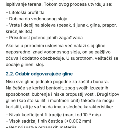
ispitivanje terena. Tokom ovog procesa utvrđuju se:
– Litološki profil tla
– Dubina do vodonosnog sloja
– Vrsta i debljina slojeva (pesak, šljunak, glina, prapor,
krečnjak itd.)
– Prisutnost potencijalnih zagađivača
Ako se u prirodnim uslovima već nalazi sloj gline
neposredno iznad vodonosnog sloja, on se pažljivo
očuva i dodatno obezbeđuje. U suprotnom, veštački se
dodaje glineni sloj.
2.2. Odabir odgovarajuće gline
Nisu sve gline jednako pogodne za zaštitu bunara.
Najčešće se koristi bentonit, zbog svojih izuzetnih
sposobnosti bubrenja i niske propustljivosti. Drugi tipovi
gline (kao što su iliti i montmorilonit) takođe se mogu
koristiti, ali je važno da imaju sledeće karakteristike:
– Nizak koeficijent filtracije (manji od 10⁻⁹ m/s)
– Visok sadržaj finih čestica (<0.002 mm)
– Bez prisustva organskih materija