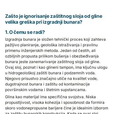
Zašto je ignorisanje zaštitnog sloja od gline
velika greška pri izgradnji bunara?
1. O čemu se radi?
Izgradnja bunara je složen tehnički proces koji zahteva
pažljivo planiranje, geološka istraživanja i pravilnu
primenu inženjerskih metoda. Jedan od čestih, ali
ozbiljnih propusta prilikom bušenja i obezbeđivanja
bunara jeste zanemarivanje zaštitnog sloja od gline.
Ovaj sloj, poznat i kao glineni tampon, ima ključnu ulogu
u hidrogeološkoj zaštiti bunara i podzemnih voda.
Njegovo prisustvo značajno utiče na kvalitet vode,
dugotrajnost bunara i zaštitu od kontaminacije
površinskim vodama i štetnim supstancama.
Glina kao materijal ima specifična svojstva. Niska
propustljivost, visoka kohezija i sposobnost da formira
skoro vodonepropusne barijere čine je idealnim izborom
za zaštitu bunarskih konstrukcija. Kada se ovaj sloj