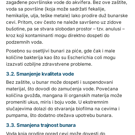
zagađene površinske vode do akvifera. Bez ove zaštite,
voda sa površine (koja može sadržati fekalije,
hemikalije, ulja, teške metale) lako prodire duž bunarske
cevi. Pritom, cev često ne naleže savršeno uz zidove
bušotine, pa se stvara slobodan prostor – tzv. anulusi –
kroz koji kontaminanti mogu direktno dospeti do
podzemnih voda.
Posebno su osetljivi bunari za piće, gde čak i male
količine bakterija kao što su Escherichia coli mogu
izazvati ozbiljne zdravstvene probleme.
3.2. Smanjenje kvaliteta vode
Bez zaštite, u bunar može dospeti i suspendovani
materijal, što dovodi do zamućenja vode. Povećana
količina gvožđa, mangana ili organskih materija može
promeniti ukus, miris i boju vode. U ekstremnim
slučajevima dolazi do stvaranja biofilma na cevima i
pumpama, što dodatno otežava upotrebu bunara.
3.3. Smanjena trajnost bunara
Voda koja prodire pored cevi može dovesti do