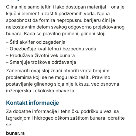
Glina nije samo jeftin i lako dostupan materijal – ona je
ključni element u zaštiti podzemnih voda. Njena
sposobnost da formira nepropusnu barijeru čini je
neizostavnim delom svakog odgovorno projektovanog
bunara. Kada se pravilno primeni, glineni sloj:
– Štiti akvifer od zagađenja
– Obezbeđuje kvalitetnu i bezbednu vodu
– Produžava životni vek bunara
– Smanjuje troškove održavanja
Zanemariti ovaj sloj znači otvoriti vrata brojnim
problemima koji se ne mogu lako rešiti. Pravilno
postavljanje glinenog sloja nije luksuz, već osnovna
inženjerska i ekološka obaveza.
Kontakt informacije
Za dodatne informacije i tehničku podršku u vezi sa
izgradnjom i hidrogeološkom zaštitom bunara, obratite
se:
bunar.rs