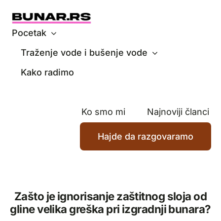
Skip
to
content
Pocetak
Traženje vode i bušenje vode
Kako radimo
Ko smo mi
Najnoviji članci
Hajde da razgovaramo
Zašto je ignorisanje zaštitnog sloja od
gline velika greška pri izgradnji bunara?