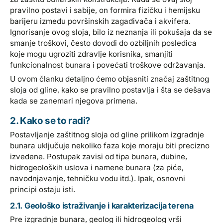
pravilno postavi i sabije, on formira fizičku i hemijsku
barijeru između površinskih zagađivača i akvifera.
Ignorisanje ovog sloja, bilo iz neznanja ili pokušaja da se
smanje troškovi, često dovodi do ozbiljnih posledica
koje mogu ugroziti zdravlje korisnika, smanjiti
funkcionalnost bunara i povećati troškove održavanja.
U ovom članku detaljno ćemo objasniti značaj zaštitnog
sloja od gline, kako se pravilno postavlja i šta se dešava
kada se zanemari njegova primena.
2. Kako se to radi?
Postavljanje zaštitnog sloja od gline prilikom izgradnje
bunara uključuje nekoliko faza koje moraju biti precizno
izvedene. Postupak zavisi od tipa bunara, dubine,
hidrogeoloških uslova i namene bunara (za piće,
navodnjavanje, tehničku vodu itd.). Ipak, osnovni
principi ostaju isti.
2.1. Geološko istraživanje i karakterizacija terena
Pre izgradnje bunara, geolog ili hidrogeolog vrši