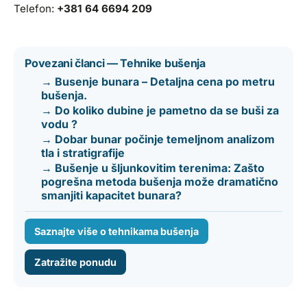
Telefon:
+381 64 6694 209
Povezani članci — Tehnike bušenja
→ Busenje bunara – Detaljna cena po metru
bušenja.
→ Do koliko dubine je pametno da se buši za
vodu ?
→ Dobar bunar počinje temeljnom analizom
tla i stratigrafije
→ Bušenje u šljunkovitim terenima: Zašto
pogrešna metoda bušenja može dramatično
smanjiti kapacitet bunara?
Saznajte više o tehnikama bušenja
Zatražite ponudu