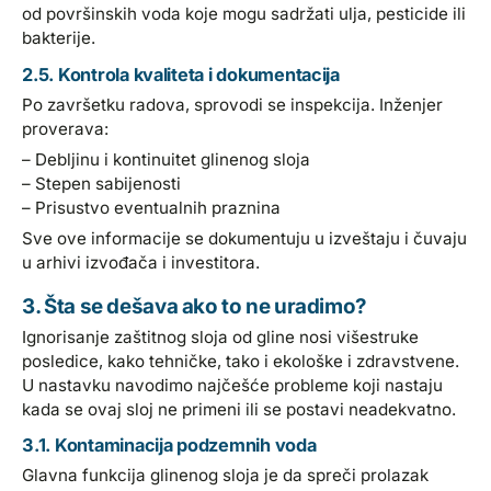
od površinskih voda koje mogu sadržati ulja, pesticide ili
bakterije.
2.5. Kontrola kvaliteta i dokumentacija
Po završetku radova, sprovodi se inspekcija. Inženjer
proverava:
– Debljinu i kontinuitet glinenog sloja
– Stepen sabijenosti
– Prisustvo eventualnih praznina
Sve ove informacije se dokumentuju u izveštaju i čuvaju
u arhivi izvođača i investitora.
3. Šta se dešava ako to ne uradimo?
Ignorisanje zaštitnog sloja od gline nosi višestruke
posledice, kako tehničke, tako i ekološke i zdravstvene.
U nastavku navodimo najčešće probleme koji nastaju
kada se ovaj sloj ne primeni ili se postavi neadekvatno.
3.1. Kontaminacija podzemnih voda
Glavna funkcija glinenog sloja je da spreči prolazak