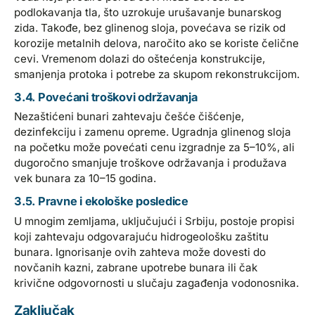
podlokavanja tla, što uzrokuje urušavanje bunarskog
zida. Takođe, bez glinenog sloja, povećava se rizik od
korozije metalnih delova, naročito ako se koriste čelične
cevi. Vremenom dolazi do oštećenja konstrukcije,
smanjenja protoka i potrebe za skupom rekonstrukcijom.
3.4. Povećani troškovi održavanja
Nezaštićeni bunari zahtevaju češće čišćenje,
dezinfekciju i zamenu opreme. Ugradnja glinenog sloja
na početku može povećati cenu izgradnje za 5–10%, ali
dugoročno smanjuje troškove održavanja i produžava
vek bunara za 10–15 godina.
3.5. Pravne i ekološke posledice
U mnogim zemljama, uključujući i Srbiju, postoje propisi
koji zahtevaju odgovarajuću hidrogeološku zaštitu
bunara. Ignorisanje ovih zahteva može dovesti do
novčanih kazni, zabrane upotrebe bunara ili čak
krivične odgovornosti u slučaju zagađenja vodonosnika.
Zaključak