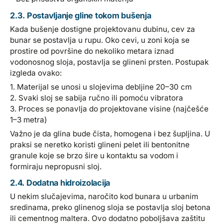
2.3. Postavljanje gline tokom bušenja
Kada bušenje dostigne projektovanu dubinu, cev za
bunar se postavlja u rupu. Oko cevi, u zoni koja se
prostire od površine do nekoliko metara iznad
vodonosnog sloja, postavlja se glineni prsten. Postupak
izgleda ovako:
1. Materijal se unosi u slojevima debljine 20–30 cm
2. Svaki sloj se sabija ručno ili pomoću vibratora
3. Proces se ponavlja do projektovane visine (najčešće
1–3 metra)
Važno je da glina bude čista, homogena i bez šupljina. U
praksi se neretko koristi glineni pelet ili bentonitne
granule koje se brzo šire u kontaktu sa vodom i
formiraju nepropusni sloj.
2.4. Dodatna hidroizolacija
U nekim slučajevima, naročito kod bunara u urbanim
sredinama, preko glinenog sloja se postavlja sloj betona
ili cementnog maltera. Ovo dodatno poboljšava zaštitu