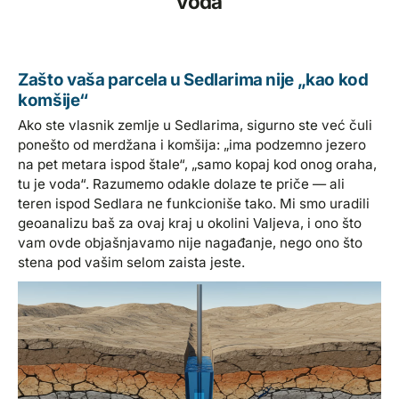
voda
Zašto vaša parcela u Sedlarima nije „kao kod
komšije“
Ako ste vlasnik zemlje u Sedlarima, sigurno ste već čuli
ponešto od merdžana i komšija: „ima podzemno jezero
na pet metara ispod štale“, „samo kopaj kod onog oraha,
tu je voda“. Razumemo odakle dolaze te priče — ali
teren ispod Sedlara ne funkcioniše tako. Mi smo uradili
geoanalizu baš za ovaj kraj u okolini Valjeva, i ono što
vam ovde objašnjavamo nije nagađanje, nego ono što
stena pod vašim selom zaista jeste.