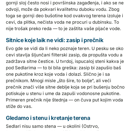
gornji sloj često nosi i površinska zagađenja, i ako se ne
odvoji, može da pokvari kvalitetnu duboku vodu. Zbog
toga se gornji deo bušotine kod ovakvog terena izoluje i
cevi, da plitka, nečista voda ne procuri u dubinsku. To
nije trošak preko reda — to je zaštita vaše pijaće vode.
Sitnice koje laik ne vidi: zasip i prečnik
Evo gde se vidi da li neko poznaje teren. U pesku se oko
cevi stavlja šljunčani filterski zasip, da propušta vodu a
zadržava sitne čestice. U tvrdoj, ispucaloj steni kakva je
pod Sedlarima — to bi bila greška: zasip bi zapušio baš
one pukotine kroz koje voda i dolazi. Slično je i sa
prečnikom. Mnogi misle „što šire, to bolje“, ali veći
prečnik znači više sitne deblje koja se pri bušenju bočno
potiskuje u stenu i ume da zapuši vodonosne pukotine.
Primeren prečnik nije štednja — on čuva put kojim voda
stiže do vas.
Gledamo i stenu i kretanje terena
Sedlari nisu samo stena — u okolini (Ostrvo,