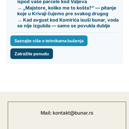
ispod vaše parcele kod Valjeva
→ „Majstore, koliko me to košta?“ — pitanje
koje u Krivaji čujemo pre svakog drugog
→ Kad avgust kod Komirića isuši bunar, voda
se nije izgubila — samo se povukla dublje
Saznajte više o tehnikama bušenja
Zatražite ponudu
Mail: kontakt@bunar.rs