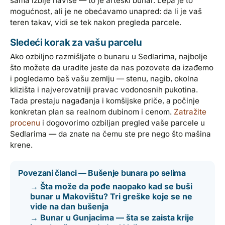
sama izbije naviše — to je arteški bunar. Lepa je to
mogućnost, ali je ne obećavamo unapred: da li je vaš
teren takav, vidi se tek nakon pregleda parcele.
Sledeći korak za vašu parcelu
Ako ozbiljno razmišljate o bunaru u Sedlarima, najbolje
što možete da uradite jeste da nas pozovete da izađemo
i pogledamo baš vašu zemlju — stenu, nagib, okolna
klizišta i najverovatniji pravac vodonosnih pukotina.
Tada prestaju nagađanja i komšijske priče, a počinje
konkretan plan sa realnom dubinom i cenom.
Zatražite
procenu
i dogovorimo ozbiljan pregled vaše parcele u
Sedlarima — da znate na čemu ste pre nego što mašina
krene.
Povezani članci — Bušenje bunara po selima
→ Šta može da pođe naopako kad se buši
bunar u Makovištu? Tri greške koje se ne
vide na dan bušenja
→ Bunar u Gunjacima — šta se zaista krije