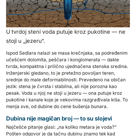
U tvrdoj steni voda putuje kroz pukotine — ne
stoji u „jezeru“.
Ispod Sedlara nalazi se masa krečnjaka, sa podređenim
učešćem dolomita, peščara i konglomerata — dakle
tvrda, kompaktna i prilično ujednačena stenska sredina.
Inženjerski gledano, to je pretežno povoljan teren,
srednje do male deformabilnosti. Prevedeno na običan
jezik: stena je čvrsta i stabilna, ali nije porozna kao
pesak. Voda u njoj ne stoji u jezeru — ona putuje kroz
pukotine i kanale koje je vekovima razgrađivala kiša. To
menja sve, od dubine do cene bušenja bunara.
Dubina nije magičan broj — to su slojevi
Najčešće pitanje glasi: „na koliko metara je voda?“
Pošten odgovor je da tačnu dubinu znamo tek kad