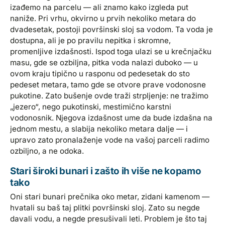
izađemo na parcelu — ali znamo kako izgleda put
naniže. Pri vrhu, okvirno u prvih nekoliko metara do
dvadesetak, postoji površinski sloj sa vodom. Ta voda je
dostupna, ali je po pravilu nepitka i skromne,
promenljive izdašnosti. Ispod toga ulazi se u krečnjačku
masu, gde se ozbiljna, pitka voda nalazi duboko — u
ovom kraju tipično u rasponu od pedesetak do sto
pedeset metara, tamo gde se otvore prave vodonosne
pukotine. Zato bušenje ovde traži strpljenje: ne tražimo
„jezero“, nego pukotinski, mestimično karstni
vodonosnik. Njegova izdašnost ume da bude izdašna na
jednom mestu, a slabija nekoliko metara dalje — i
upravo zato pronalaženje vode na vašoj parceli radimo
ozbiljno, a ne odoka.
Stari široki bunari i zašto ih više ne kopamo
tako
Oni stari bunari prečnika oko metar, zidani kamenom —
hvatali su baš taj plitki površinski sloj. Zato su negde
davali vodu, a negde presušivali leti. Problem je što taj