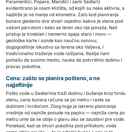
Paramentići, Popare, Mandići i sami Sedlari)
evidentirano je osam klizišta, od kojih su neka aktivna, a
najbliže je na manje od kilometra. Zato kod planiranja
bunara gledamo dve stvari zajedno: kakva je stena pod
vašom parcelom i kako se teren oko nje ponaša. Naš
pristup je trodelan i namerno spaja staro i novo —
geološke karte i sonde kao naučnu osnovu,
dugogodišnje iskustvo sa terena oko Valjeva, i
tradicionalno traženje vode rašljama. Rašlje nam
pomažu da suzimo mesto, nauka da potvrdimo dubinu i
pravac pukotina.
Cena: zašto se planira pošteno, a ne
najjeftinije
Pošto voda u Sedlarima traži dubinu i bušenje kroz tvrdu
stenu, cena bunara računa se po metru i raste sa
dubinom i tvrdoćom. Zbog toga je iskreno planiranje
vrednije od najniže ponude na papiru — najniža cena po
metru ume da se obije o glavu ako se zaustavi pre vode.
Ponekad, kad se otvori pukotina pod pritiskom, voda