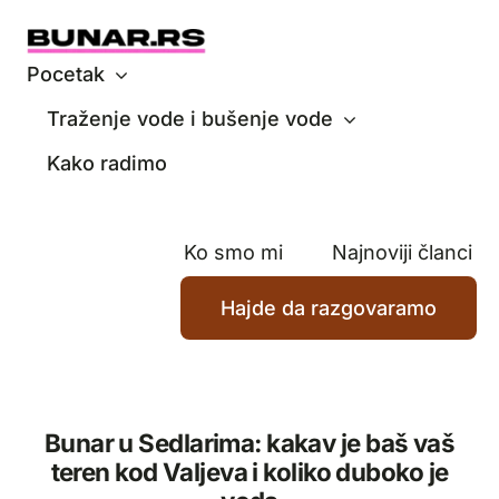
Skip
to
content
Pocetak
Traženje vode i bušenje vode
Kako radimo
Ko smo mi
Najnoviji članci
Hajde da razgovaramo
Bunar u Sedlarima: kakav je baš vaš
teren kod Valjeva i koliko duboko je