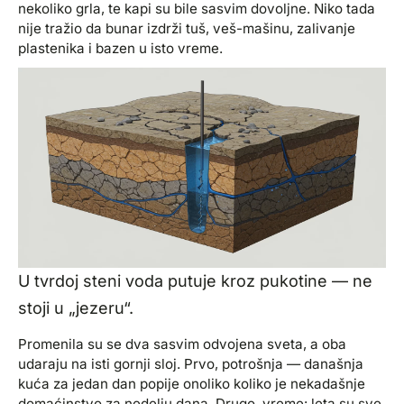
nekoliko grla, te kapi su bile sasvim dovoljne. Niko tada
nije tražio da bunar izdrži tuš, veš-mašinu, zalivanje
plastenika i bazen u isto vreme.
U tvrdoj steni voda putuje kroz pukotine — ne
stoji u „jezeru“.
Promenila su se dva sasvim odvojena sveta, a oba
udaraju na isti gornji sloj. Prvo, potrošnja — današnja
kuća za jedan dan popije onoliko koliko je nekadašnje
domaćinstvo za nedelju dana. Drugo, vreme: leta su sve