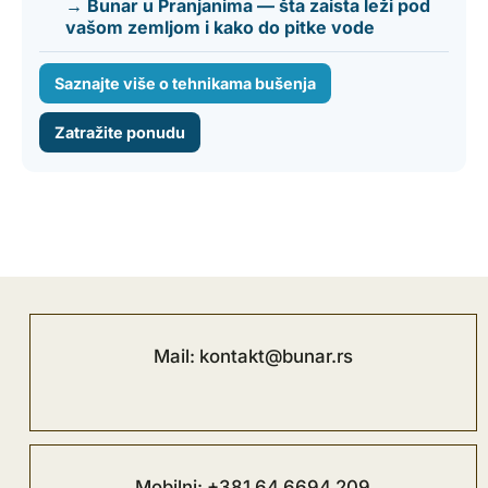
→ Bunar u Pranjanima — šta zaista leži pod
vašom zemljom i kako do pitke vode
Saznajte više o tehnikama bušenja
Zatražite ponudu
Mail: kontakt@bunar.rs
Mobilni: +381 64 6694 209