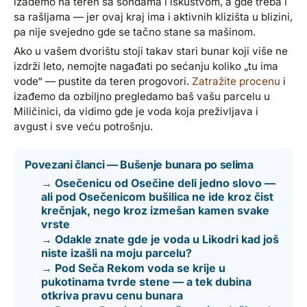
izađemo na teren sa sondama i iskustvom, a gde treba i
sa rašljama — jer ovaj kraj ima i aktivnih klizišta u blizini,
pa nije svejedno gde se tačno stane sa mašinom.
Ako u vašem dvorištu stoji takav stari bunar koji više ne
izdrži leto, nemojte nagađati po sećanju koliko „tu ima
vode“ — pustite da teren progovori.
Zatražite procenu
i
izađemo da ozbiljno pregledamo baš vašu parcelu u
Miličinici, da vidimo gde je voda koja preživljava i
avgust i sve veću potrošnju.
Povezani članci — Bušenje bunara po selima
→ Osečenicu od Osečine deli jedno slovo —
ali pod Osečenicom bušilica ne ide kroz čist
krečnjak, nego kroz izmešan kamen svake
vrste
→ Odakle znate gde je voda u Likodri kad još
niste izašli na moju parcelu?
→ Pod Seča Rekom voda se krije u
pukotinama tvrde stene — a tek dubina
otkriva pravu cenu bunara