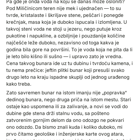
Pa gde je onda voda na koju se danas može osloniti?
Pod Miličinicom teren nije mek i ujednačen — to su
tvrde, kristalaste i škriljave stene, peščari i ponegde
krečnjak, masa koja je duboko ispucala i izlomljena. U
takvoj steni voda ne stoji u jezeru, nego putuje kroz
pukotine i napukline, a ozbiljnije i pouzdanije količine
najčešće leže duboko, nezavisno od toga kakva je
godina bila gore na površini. To je voda koja ne pita da li
je leto bilo kišno ili sušno — i upravo zato je vredna.
Cena takvog bunara ide uz tu dubinu i tvrdoću kamena, i
tu nema prečice: jeftin plitki bunar koji presuši svako
drugo leto na kraju ispadne skuplji od jednog urađenog
kako treba.
Zato savremen bunar na istom imanju nije „popravka“
dedinog bunara, nego druga priča na istom mestu. Stari
ostaje kao uspomena ili za zalivanje, a novi se vodi do
dubine gde stena drži stalnu vodu, sa pošteno
zatvorenim gornjim delom da ono odozgo ne pokvari
ono odozdo. Da bismo znali kuda i koliko duboko, mi
prvo čitamo geološke i inženjerske karte ovog atara,