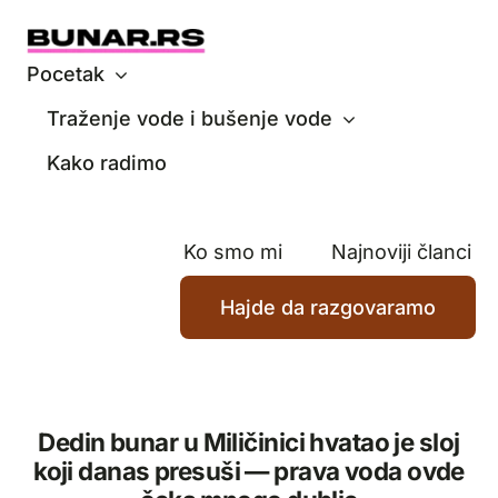
Skip
to
content
Pocetak
Traženje vode i bušenje vode
Kako radimo
Ko smo mi
Najnoviji članci
Hajde da razgovaramo
Dedin bunar u Miličinici hvatao je sloj
koji danas presuši — prava voda ovde