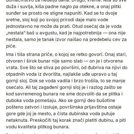
duža i suvlja, kiša padne naglo pa otekne, a onaj plitki
sunđer se prosto ne stigne napuniti. Kad se to dvoje
sretne, sloj koji po svojoj prirodi daje malo vode
jednostavno ne može da prati. Otud osećaj da je voda
„nestala“ baš u avgustu, kad je najpotrebnija — ona nije
nestala, samo je tanak izvor naišao na predebelu cev za
piće.
Ima i tiša strana priče, o kojoj se retko govori. Onaj stari,
otvoren i širok bunar nije samo slab — on je i otvorena
vrata. Sve što se sliva po površini, od đubriva na njivi do
otpadnih voda iz dvorišta, najlakše uđe upravo u taj
gornji sloj. Dok se voda vadila i brzo trošila, to se manje
osećalo. Ali taj zagađeni gornji sloj je i razlog zašto se
kod savremenog bunara ne sme dozvoliti da se plitka i
duboka voda pomešaju. Ako se gornji deo bušotine
pošteno zatvori i izoluje, površinska prljavština ostaje
gore gde joj je mesto, a čista dubinska voda putuje
netaknuta. Preskočiti taj korak znači platiti dubinu, a piti
vodu kvaliteta plitkog bunara.