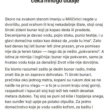
čeka mnogo dublje
Skoro na svakom starom imanju u Miličinici negde u
dvorištu, pod orahom ili kraj nekadašnje štale, stoji onaj
široki zidani bunar koji je kopao deda ili pradeda.
Decenijama je davao vodu, pojio stoku, punio testije, i u
glavi domaćina ostao kao dokaz da „voda tu ima“. Zato
kad danas taj isti bunar leti zine prazan, prva pomisao
nije da je teren takav — nego da je nešto „pokvareno“. A
istina je mirnija i logičnija: bunar nije pokvaren, samo je
hvatao vodu koja za današnji život više nije dovoljna.
Da bismo razumeli zašto je dedin bunar radio, treba
znati šta je on zapravo dohvatao. Ti široki bunari,
prečnika oko jednog metra, kopani su rukom dok se ne
naiđe na prvu vlagu — a to je u ovom kraju onaj gornji,
raspadnuti i ispucali sloj koji leži tek nekih desetak
metara duboko. Taj sloj se puni od kiše i topljenja snega,
kao sunđer koji upije pa polako otpušta. Za jedno
domaćinstvo koje je vodu vadilo kofom, za baštu i