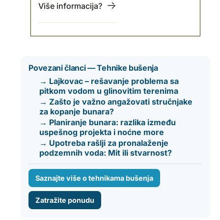
Više informacija?
Povezani članci — Tehnike bušenja
→ Lajkovac – rešavanje problema sa
pitkom vodom u glinovitim terenima
→ Zašto je važno angažovati stručnjake
za kopanje bunara?
→ Planiranje bunara: razlika između
uspešnog projekta i noćne more
→ Upotreba rašlji za pronalaženje
podzemnih voda: Mit ili stvarnost?
Saznajte više o tehnikama bušenja
Zatražite ponudu