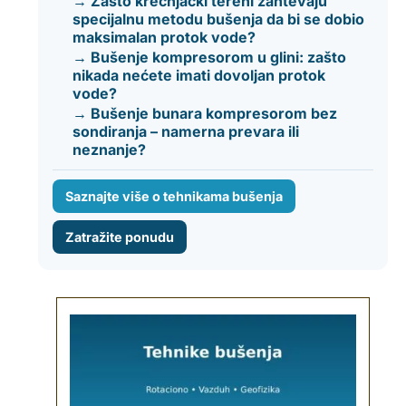
→ Zašto krečnjački tereni zahtevaju
specijalnu metodu bušenja da bi se dobio
maksimalan protok vode?
→ Bušenje kompresorom u glini: zašto
nikada nećete imati dovoljan protok
vode?
→ Bušenje bunara kompresorom bez
sondiranja – namerna prevara ili
neznanje?
Saznajte više o tehnikama bušenja
Zatražite ponudu