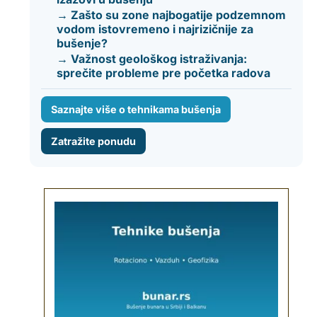
→ Zašto su zone najbogatije podzemnom
vodom istovremeno i najrizičnije za
bušenje?
→ Važnost geološkog istraživanja:
sprečite probleme pre početka radova
Saznajte više o tehnikama bušenja
Zatražite ponudu