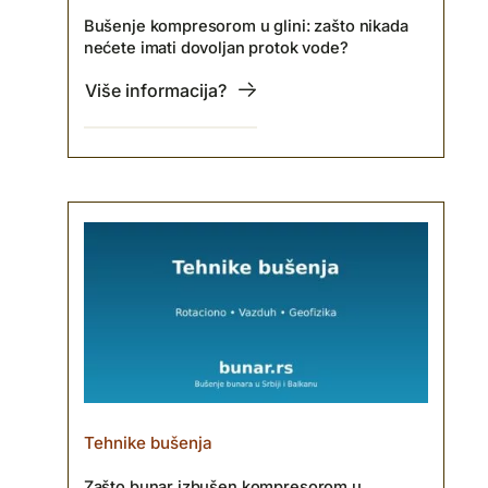
Bušenje kompresorom u glini: zašto nikada
nećete imati dovoljan protok vode?
Više informacija?
Tehnike bušenja
Zašto bunar izbušen kompresorom u