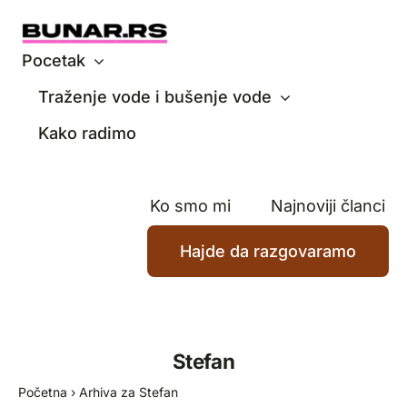
Skip
to
content
Pocetak
Traženje vode i bušenje vode
Kako radimo
Ko smo mi
Najnoviji članci
Hajde da razgovaramo
Stefan
Početna
›
Arhiva za Stefan