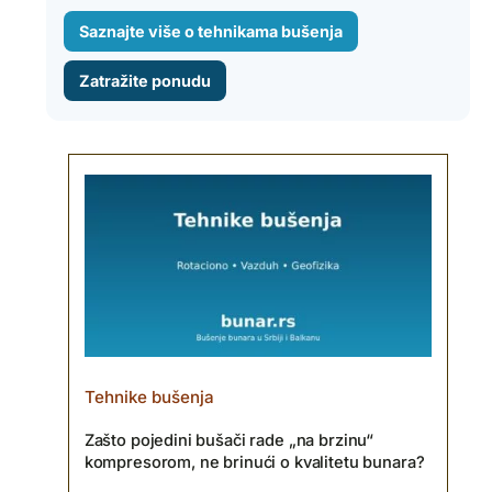
Saznajte više o tehnikama bušenja
Zatražite ponudu
Tehnike bušenja
Zašto pojedini bušači rade „na brzinu“
kompresorom, ne brinući o kvalitetu bunara?