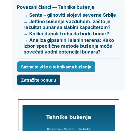
Povezani članci — Tehnike bušenja
→ Senta – glinoviti slojevi severne Srbije
→ Jeftino bušenje vazduhom: zašto je
rezultat bunar sa slabim kapacitetom?
→ Koliko dubok treba da bude bunar?
→ Analiza gipsanih i slanih terena: Kako
izbor specifične metode bušenja može
povećati vodni potencijal bunara?
Saznajte više o tehnikama bušenja
Zatražite ponudu