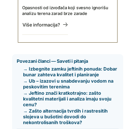
Opasnosti od izvođača koji svesno ignorišu
analizu terena zarad brze zarade
Više informacija?
Povezani članci — Saveti i pitanja
→ Izbegnite zamku jeftinih ponuda: Dobar
bunar zahteva kvalitet i planiranje
→ Ub – izazovi u snabdevanju vodom na
peskovitim terenima
→ Jeftino znači kratkotrajno: zašto
kvalitetni materijali i analiza imaju svoju
cenu?
→ Zašto alternacija tvrdih i rastresitih
slojeva u bušotini dovodi do
nekontrolisanih troškova?