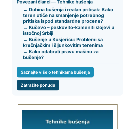
Povezani članci — Tehnike bušenja
→ Dubina bušenja i realan pritisak: Kako
teren utiče na smanjenje potrebnog
pritiska ispod standardne procene?
→ Kučevo – peskovito-kameniti slojevi u
istočnoj Srbiji
→ Bušenje u Kosjeriću: Problemi sa
krečnjačkim i šljunkovitim terenima
→ Kako odabrati pravu mašinu za
bušenje?
Saznajte više o tehnikama bušenja
Zatražite ponudu