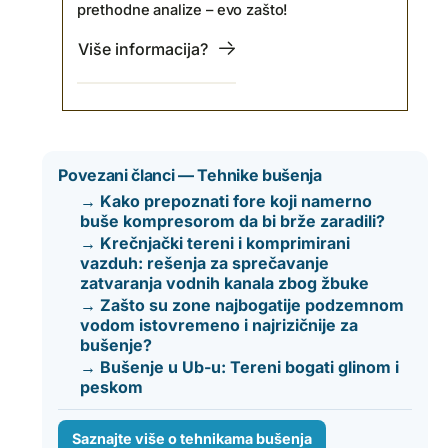
prethodne analize – evo zašto!
Više informacija?
Povezani članci — Tehnike bušenja
→ Kako prepoznati fore koji namerno
buše kompresorom da bi brže zaradili?
→ Krečnjački tereni i komprimirani
vazduh: rešenja za sprečavanje
zatvaranja vodnih kanala zbog žbuke
→ Zašto su zone najbogatije podzemnom
vodom istovremeno i najrizičnije za
bušenje?
→ Bušenje u Ub-u: Tereni bogati glinom i
peskom
Saznajte više o tehnikama bušenja