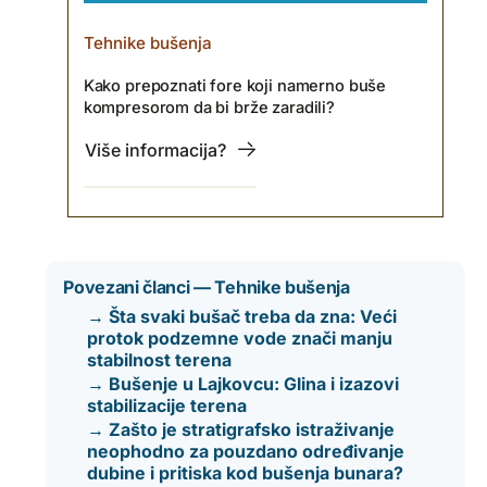
Tehnike bušenja
Kako prepoznati fore koji namerno buše
kompresorom da bi brže zaradili?
Više informacija?
Povezani članci — Tehnike bušenja
→ Šta svaki bušač treba da zna: Veći
protok podzemne vode znači manju
stabilnost terena
→ Bušenje u Lajkovcu: Glina i izazovi
stabilizacije terena
→ Zašto je stratigrafsko istraživanje
neophodno za pouzdano određivanje
dubine i pritiska kod bušenja bunara?