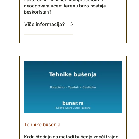
neodgovarajućem terenu brzo postaje
beskoristan?
Više informacija?
Tehnike bušenja
Kada štednja na metodi bušenja znači trajno