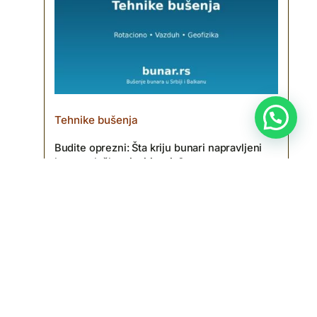
Tehnike bušenja
Budite oprezni: Šta kriju bunari napravljeni
bez geološkog ispitivanja?
Više informacija?