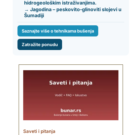
hidrogeološkim istraživanjima.
→ Jagodina – peskovito-glinoviti slojevi u
Šumadiji
Saznajte više o tehnikama bušenja
Zatražite ponudu
Saveti i pitanja