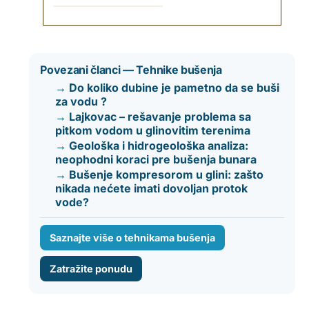
Povezani članci — Tehnike bušenja
→ Do koliko dubine je pametno da se buši
za vodu ?
→ Lajkovac – rešavanje problema sa
pitkom vodom u glinovitim terenima
→ Geološka i hidrogeološka analiza:
neophodni koraci pre bušenja bunara
→ Bušenje kompresorom u glini: zašto
nikada nećete imati dovoljan protok
vode?
Saznajte više o tehnikama bušenja
Zatražite ponudu