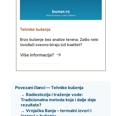
Tehnike bušenja
Brzo bušenje bez analize terena: Zašto neki
izvođači svesno biraju loš kvalitet?
Više informacija?
Povezani članci — Tehnike bušenja
→ Radiestezija i traženje vode:
Tradicionalna metoda koja i dalje daje
rezultate?
→ Vrnjačka Banja – termalni izvori i
izazovi u bušenju