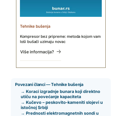
Tehnike bušenja
Kompresor bez pripreme: metoda kojom vam
loši bušači uzimaju novac
Više informacija?
Povezani članci — Tehnike bušenja
→ Koraci izgradnje bunara koji direktno
utiču na povećanje kapaciteta
→ Kučevo – peskovito-kameniti slojevi u
istočnoj Srbiji
→ Prednosti elektromagnetnih sondi u