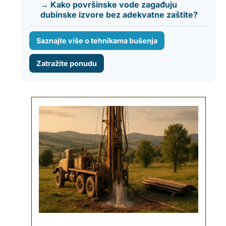
→ Kako površinske vode zagađuju
dubinske izvore bez adekvatne zaštite?
Saznajte više o tehnikama bušenja
Zatražite ponudu