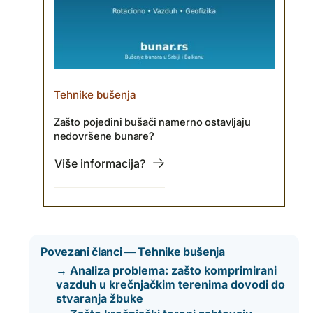
Tehnike bušenja
Zašto pojedini bušači namerno ostavljaju
nedovršene bunare?
Više informacija?
Povezani članci — Tehnike bušenja
→ Analiza problema: zašto komprimirani
vazduh u krečnjačkim terenima dovodi do
stvaranja žbuke