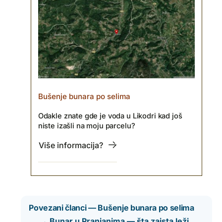
Bušenje bunara po selima
Odakle znate gde je voda u Likodri kad još
niste izašli na moju parcelu?
Više informacija?
Povezani članci — Bušenje bunara po selima
→ Bunar u Pranjanima — šta zaista leži