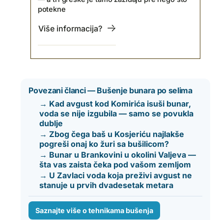
potekne
Više informacija?
Povezani članci — Bušenje bunara po selima
→ Kad avgust kod Komirića isuši bunar,
voda se nije izgubila — samo se povukla
dublje
→ Zbog čega baš u Kosjeriću najlakše
pogreši onaj ko žuri sa bušilicom?
→ Bunar u Brankovini u okolini Valjeva —
šta vas zaista čeka pod vašom zemljom
→ U Zavlaci voda koja preživi avgust ne
stanuje u prvih dvadesetak metara
Saznajte više o tehnikama bušenja