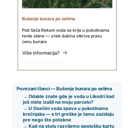
Bušenje bunara po selima
Pod Seča Rekom voda se krije u pukotinama
tvrde stene — a tek dubina otkriva pravu
cenu bunara
Više informacija?
Povezani članci — Bušenje bunara po selima
→ Odakle znate gde je voda u Likodri kad
još niste izašli na moju parcelu?
→ U Osečini voda spava u pukotinama
krečnjaka — a tri greške je tamo zazidaju
pre nego što potekne
→ Kad na stolu razvijemo geološku kartu