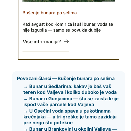
Bušenje bunara po selima
Kad avgust kod Komirića isuši bunar, voda se
nije izgubila — samo se povukla dublje
Više informacija?
Povezani članci — Bušenje bunara po selima
→ Bunar u Sedlarima: kakav je baš vaš
teren kod Valjeva i koliko duboko je voda
→ Bunar u Gunjacima — šta se zaista krije
ispod vaše parcele kod Valjeva
→ U Osečini voda spava u pukotinama
krečnjaka — a tri greške je tamo zazidaju
pre nego što potekne
→ Bunar u Brankovini u okolini Valjeva —