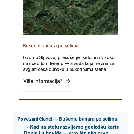
Bušenje bunara po selima
Izvori u Šljivovoj presuše jer selo leži visoko
na oceditom terenu — a voda koja ne zna za
avgust čeka duboko u pukotinama stene
Više informacija?
Povezani članci — Bušenje bunara po selima
→ Kad na stolu razvijemo geološku kartu
Donje Ljuboviđe — evo šta oko prvo