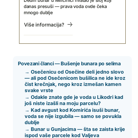
Dedin bunar u Miličinici hvatao je sloj koji
danas presuši — prava voda ovde čeka
mnogo dublje
Više informacija?
Povezani članci — Bušenje bunara po selima
→ Osečenicu od Osečine deli jedno slovo
— ali pod Osečenicom bušilica ne ide kroz
čist krečnjak, nego kroz izmešan kamen
svake vrste
→ Odakle znate gde je voda u Likodri kad
još niste izašli na moju parcelu?
→ Kad avgust kod Komirića isuši bunar,
voda se nije izgubila — samo se povukla
dublje
→ Bunar u Gunjacima — šta se zaista krije
ispod vaše parcele kod Valjeva