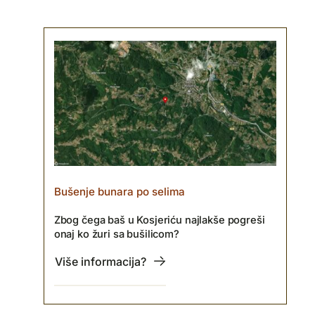
Bušenje bunara po selima
Zbog čega baš u Kosjeriću najlakše pogreši
onaj ko žuri sa bušilicom?
Više informacija?