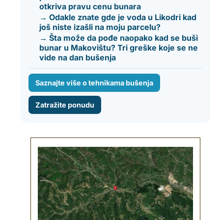
otkriva pravu cenu bunara
→ Odakle znate gde je voda u Likodri kad
još niste izašli na moju parcelu?
→ Šta može da pođe naopako kad se buši
bunar u Makovištu? Tri greške koje se ne
vide na dan bušenja
Saznajte više o tehnikama bušenja
Zatražite ponudu