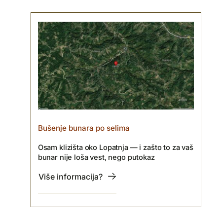
Bušenje bunara po selima
Osam klizišta oko Lopatnja — i zašto to za vaš
bunar nije loša vest, nego putokaz
Više informacija?