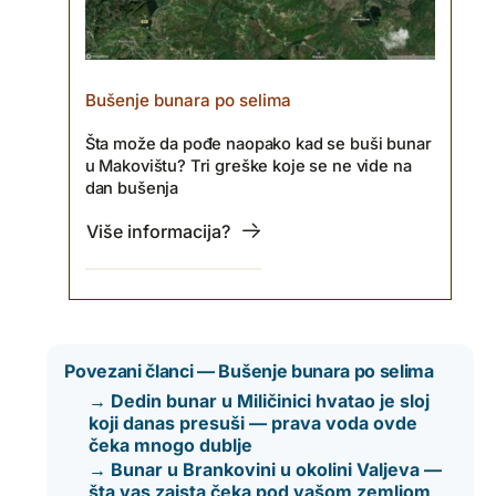
Bušenje bunara po selima
Šta može da pođe naopako kad se buši bunar
u Makovištu? Tri greške koje se ne vide na
dan bušenja
Više informacija?
Povezani članci — Bušenje bunara po selima
→ Dedin bunar u Miličinici hvatao je sloj
koji danas presuši — prava voda ovde
čeka mnogo dublje
→ Bunar u Brankovini u okolini Valjeva —
šta vas zaista čeka pod vašom zemljom