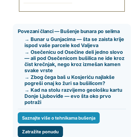
Povezani članci — Bušenje bunara po selima
→ Bunar u Gunjacima — šta se zaista krije
ispod vaše parcele kod Valjeva
→ Osečenicu od Osečine deli jedno slovo
— ali pod Osečenicom bušilica ne ide kroz
čist krečnjak, nego kroz izmešan kamen
svake vrste
→ Zbog čega baš u Kosjeriću najlakše
pogreši onaj ko žuri sa bušilicom?
→ Kad na stolu razvijemo geološku kartu
Donje Ljuboviđe — evo šta oko prvo
potraži
Saznajte više o tehnikama bušenja
Zatražite ponudu