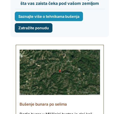
šta vas zaista čeka pod vašom zemljom
Saznajte više o tehnikama bušenja
Zatražite ponudu
Bušenje bunara po selima