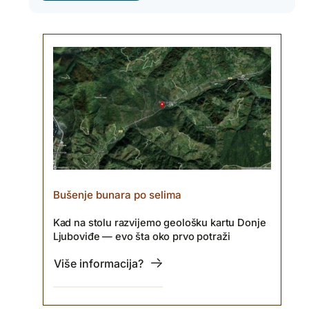
Bušenje bunara po selima
Kad na stolu razvijemo geološku kartu Donje
Ljuboviđe — evo šta oko prvo potraži
Više informacija?