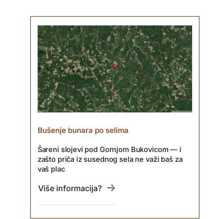
Bušenje bunara po selima
Šareni slojevi pod Gornjom Bukovicom — i
zašto priča iz susednog sela ne važi baš za
vaš plac
Više informacija?