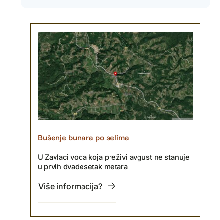
Bušenje bunara po selima
U Zavlaci voda koja preživi avgust ne stanuje
u prvih dvadesetak metara
Više informacija?