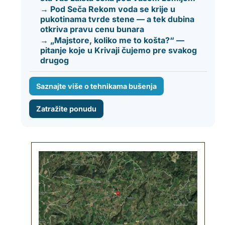
→ Pod Seča Rekom voda se krije u
pukotinama tvrde stene — a tek dubina
otkriva pravu cenu bunara
→ „Majstore, koliko me to košta?“ —
pitanje koje u Krivaji čujemo pre svakog
drugog
Saznajte više o tehnikama bušenja
Zatražite ponudu