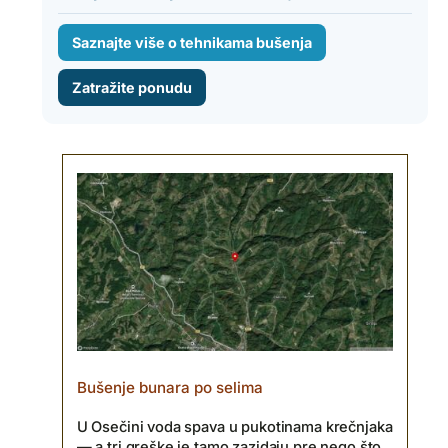
Saznajte više o tehnikama bušenja
Zatražite ponudu
Bušenje bunara po selima
U Osečini voda spava u pukotinama krečnjaka
— a tri greške je tamo zazidaju pre nego što