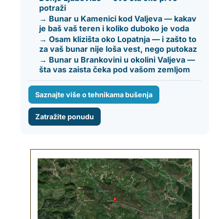
potraži
→ Bunar u Kamenici kod Valjeva — kakav
je baš vaš teren i koliko duboko je voda
→ Osam klizišta oko Lopatnja — i zašto to
za vaš bunar nije loša vest, nego putokaz
→ Bunar u Brankovini u okolini Valjeva —
šta vas zaista čeka pod vašom zemljom
Saznajte više o tehnikama bušenja
Zatražite ponudu