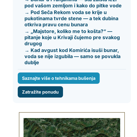
pod vašom zemljom i kako do pitke vode
→ Pod Seča Rekom voda se krije u
pukotinama tvrde stene — a tek dubina
otkriva pravu cenu bunara
→ „Majstore, koliko me to košta?“ —
pitanje koje u Krivaji čujemo pre svakog
drugog
→ Kad avgust kod Komirića isuši bunar,
voda se nije izgubila — samo se povukla
dublje
Saznajte više o tehnikama bušenja
Zatražite ponudu