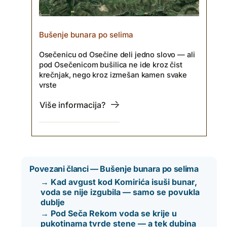
Bušenje bunara po selima
Osečenicu od Osečine deli jedno slovo — ali
pod Osečenicom bušilica ne ide kroz čist
krečnjak, nego kroz izmešan kamen svake
vrste
Više informacija?
Povezani članci — Bušenje bunara po selima
→ Kad avgust kod Komirića isuši bunar,
voda se nije izgubila — samo se povukla
dublje
→ Pod Seča Rekom voda se krije u
pukotinama tvrde stene — a tek dubina