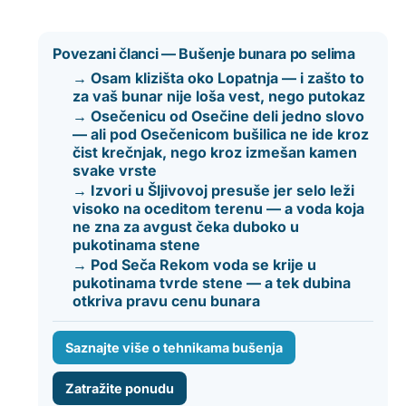
Povezani članci — Bušenje bunara po selima
→ Osam klizišta oko Lopatnja — i zašto to
za vaš bunar nije loša vest, nego putokaz
→ Osečenicu od Osečine deli jedno slovo
— ali pod Osečenicom bušilica ne ide kroz
čist krečnjak, nego kroz izmešan kamen
svake vrste
→ Izvori u Šljivovoj presuše jer selo leži
visoko na oceditom terenu — a voda koja
ne zna za avgust čeka duboko u
pukotinama stene
→ Pod Seča Rekom voda se krije u
pukotinama tvrde stene — a tek dubina
otkriva pravu cenu bunara
Saznajte više o tehnikama bušenja
Zatražite ponudu